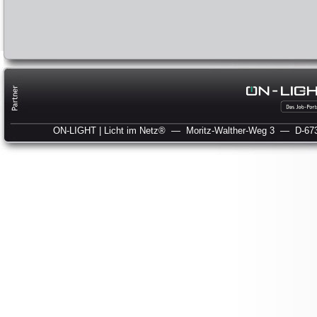
ON-LIGHT | Licht im Netz®
— Moritz-Walther-Weg 3
— D-673