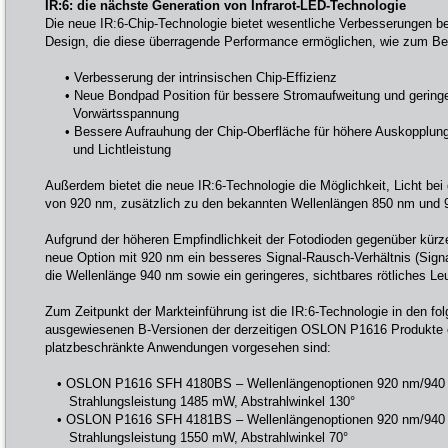
IR:6: die nächste Generation von Infrarot-LED-Technologie
Die neue IR:6-Chip-Technologie bietet wesentliche Verbesserungen bei
Design, die diese überragende Performance ermöglichen, wie zum Bei
• Verbesserung der intrinsischen Chip-Effizienz
• Neue Bondpad Position für bessere Stromaufweitung und gering
Vorwärtsspannung
• Bessere Aufrauhung der Chip-Oberfläche für höhere Auskopplung
und Lichtleistung
Außerdem bietet die neue IR:6-Technologie die Möglichkeit, Licht be
von 920 nm, zusätzlich zu den bekannten Wellenlängen 850 nm und 
Aufgrund der höheren Empfindlichkeit der Fotodioden gegenüber kürz
neue Option mit 920 nm ein besseres Signal-Rausch-Verhältnis (Signa
die Wellenlänge 940 nm sowie ein geringeres, sichtbares rötliches Le
Zum Zeitpunkt der Markteinführung ist die IR:6-Technologie in den f
ausgewiesenen B-Versionen der derzeitigen OSLON P1616 Produkte erh
platzbeschränkte Anwendungen vorgesehen sind:
• OSLON P1616 SFH 4180BS – Wellenlängenoptionen 920 nm/940
Strahlungsleistung 1485 mW, Abstrahlwinkel 130°
• OSLON P1616 SFH 4181BS – Wellenlängenoptionen 920 nm/940
Strahlungsleistung 1550 mW, Abstrahlwinkel 70°