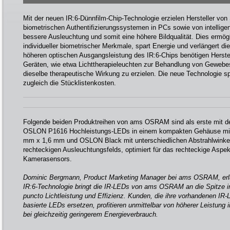
Mit der neuen IR:6-Dünnfilm-Chip-Technologie erzielen Hersteller vo
biometrischen Authentifizierungssystemen in PCs sowie von intelligen
bessere Ausleuchtung und somit eine höhere Bildqualität. Dies ermög
individueller biometrischer Merkmale, spart Energie und verlängert di
höheren optischen Ausgangsleistung des IR:6-Chips benötigen Herste
Geräten, wie etwa Lichttherapieleuchten zur Behandlung von Geweb
dieselbe therapeutische Wirkung zu erzielen. Die neue Technologie sp
zugleich die Stücklistenkosten.
Folgende beiden Produktreihen von ams OSRAM sind als erste mit d
OSLON P1616 Hochleistungs-LEDs in einem kompakten Gehäuse mit e
mm x 1,6 mm und OSLON Black mit unterschiedlichen Abstrahlwinkeln
rechteckigen Ausleuchtungsfelds, optimiert für das rechteckige Aspek
Kamerasensors.
Dominic Bergmann, Product Marketing Manager bei ams OSRAM, erläu
IR:6-Technologie bringt die IR-LEDs von ams OSRAM an die Spitze i
puncto Lichtleistung und Effizienz. Kunden, die ihre vorhandenen IR-
basierte LEDs ersetzen, profitieren unmittelbar von höherer Leistung 
bei gleichzeitig geringerem Energieverbrauch.