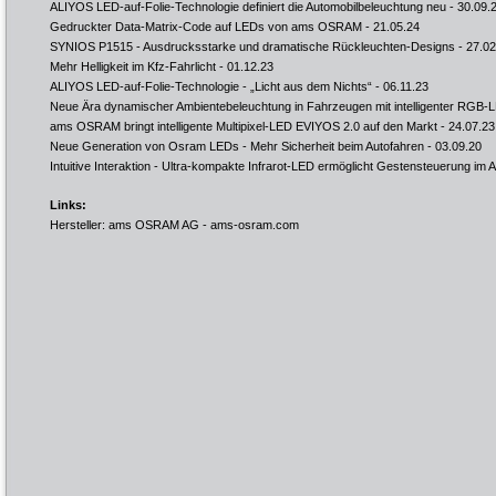
ALIYOS LED-auf-Folie-Technologie definiert die Automobilbeleuchtung neu
- 30.09.
Gedruckter Data-Matrix-Code auf LEDs von ams OSRAM
- 21.05.24
SYNIOS P1515 - Ausdrucksstarke und dramatische Rückleuchten-Designs
- 27.02
Mehr Helligkeit im Kfz-Fahrlicht
- 01.12.23
ALIYOS LED-auf-Folie-Technologie - „Licht aus dem Nichts“
- 06.11.23
Neue Ära dynamischer Ambientebeleuchtung in Fahrzeugen mit intelligenter RGB
ams OSRAM bringt intelligente Multipixel-LED EVIYOS 2.0 auf den Markt
- 24.07.23
Neue Generation von Osram LEDs - Mehr Sicherheit beim Autofahren
- 03.09.20
Intuitive Interaktion - Ultra-kompakte Infrarot-LED ermöglicht Gestensteuerung im
Links:
Hersteller: ams OSRAM AG -
ams-osram.com