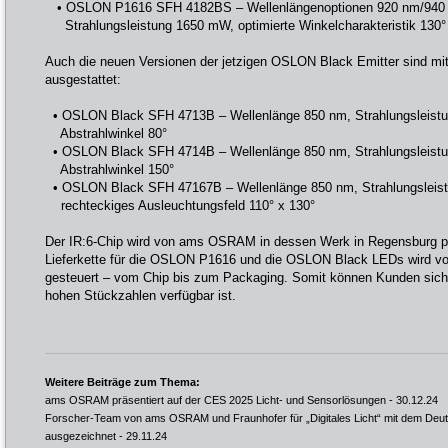
• OSLON P1616 SFH 4182BS – Wellenlängenoptionen 920 nm/940
Strahlungsleistung 1650 mW, optimierte Winkelcharakteristik 130°
Auch die neuen Versionen der jetzigen OSLON Black Emitter sind mit
ausgestattet:
• OSLON Black SFH 4713B – Wellenlänge 850 nm, Strahlungsleist
Abstrahlwinkel 80°
• OSLON Black SFH 4714B – Wellenlänge 850 nm, Strahlungsleist
Abstrahlwinkel 150°
• OSLON Black SFH 47167B – Wellenlänge 850 nm, Strahlungsleis
rechteckiges Ausleuchtungsfeld 110° x 130°
Der IR:6-Chip wird von ams OSRAM in dessen Werk in Regensburg pr
Lieferkette für die OSLON P1616 und die OSLON Black LEDs wird
gesteuert – vom Chip bis zum Packaging. Somit können Kunden siche
hohen Stückzahlen verfügbar ist.
Weitere Beiträge zum Thema:
ams OSRAM präsentiert auf der CES 2025 Licht- und Sensorlösungen
- 30.12.24
Forscher-Team von ams OSRAM und Fraunhofer für „Digitales Licht“ mit dem Deu
ausgezeichnet
- 29.11.24