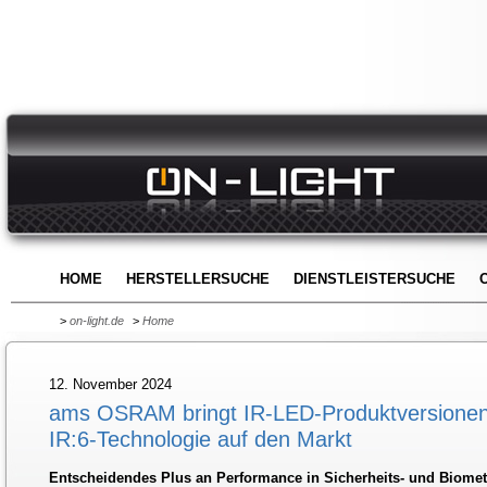
HOME
HERSTELLERSUCHE
DIENSTLEISTERSUCHE
>
on-light.de
>
Home
12. November 2024
ams OSRAM bringt IR-LED-Produktversionen
IR:6-Technologie auf den Markt
Entscheidendes Plus an Performance in Sicherheits- und Biome