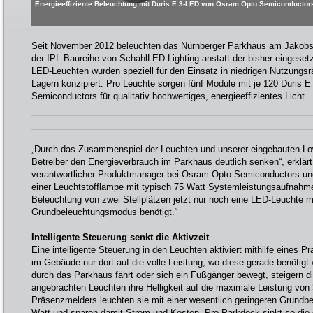
Energieeffiziente Beleuchtung mit Duris E 3-LED von Osram Opto Semiconductor
Seit November 2012 beleuchten das Nürnberger Parkhaus am Jakob
der IPL-Baureihe von SchahlLED Lighting anstatt der bisher eingeset
LED-Leuchten wurden speziell für den Einsatz in niedrigen Nutzung
Lagern konzipiert. Pro Leuchte sorgen fünf Module mit je 120 Duris
Semiconductors für qualitativ hochwertiges, energieeffizientes Licht.
„Durch das Zusammenspiel der Leuchten und unserer eingebauten L
Betreiber den Energieverbrauch im Parkhaus deutlich senken“, erklärt
verantwortlicher Produktmanager bei Osram Opto Semiconductors und v
einer Leuchtstofflampe mit typisch 75 Watt Systemleistungsaufnahme 
Beleuchtung von zwei Stellplätzen jetzt nur noch eine LED-Leuchte m
Grundbeleuchtungsmodus benötigt.“
Intelligente Steuerung senkt die Aktivzeit
Eine intelligente Steuerung in den Leuchten aktiviert mithilfe eines 
im Gebäude nur dort auf die volle Leistung, wo diese gerade benötigt
durch das Parkhaus fährt oder sich ein Fußgänger bewegt, steigern d
angebrachten Leuchten ihre Helligkeit auf die maximale Leistung vo
Präsenzmelders leuchten sie mit einer wesentlich geringeren Grundb
Watt und sparen damit Strom und Kosten. Pro Parkdeck sinkt so die 