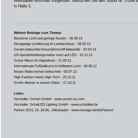
Wiesbaden erstmals vorgestellt. Besuchen Sie den Stand Nr. 1-D06
in Halle 1.
Weitere Beiträge zum Thema:
Besseres Licht und geringe Kosten
- 30.08.13
Einzigartige Lichtlösung im Lenbachhaus
- 08.05.13
Osram beleuchtet Kreuzfahrtschiff Aidastella
- 02.04.13
US-Sportbekleidungsmarke setzt auf LED
- 10.12.12
Grüne Wiesn im Hippodrom
- 21.09.12
Internationale Fußballkunst in brillantem Licht
- 09.09.12
Neues Wahrzeichen beleuchtet
- 05.07.12
High Fashion meets High Tech
- 25.10.11
Große Meister in neuem Glanz
- 17.10.11
Links:
Hersteller: Osram GmbH -
www.osram-os.com
Hersteller: SchalLED Lighting GmbH -
www.schahlled.de
Parken 2013, 19.-20.06., Wiesbaden -
www.mesago.de/de/Parken/