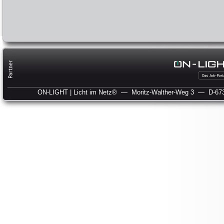
ON-LIGHT | Licht im Netz®
— Moritz-Walther-Weg 3
— D-673