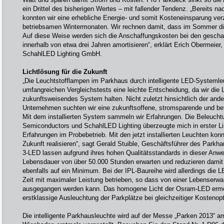
ein Drittel des bisherigen Wertes – mit fallender Tendenz. „Bereits n
konnten wir eine erhebliche Energie- und somit Kosteneinsparung ver
betriebsamen Wintermonaten. Wir rechnen damit, dass im Sommer die 
Auf diese Weise werden sich die Anschaffungskosten bei den geschal
innerhalb von etwa drei Jahren amortisieren“, erklärt Erich Obermeier
SchahlLED Lighting GmbH.
Lichtlösung für die Zukunft
„Die Leuchtstofflampen im Parkhaus durch intelligente LED-Systemle
umfangreichen Vergleichstests eine leichte Entscheidung, da wir die 
zukunftsweisendes System halten. Nicht zuletzt hinsichtlich der and
Unternehmen suchten wir eine zukunftsoffene, stromsparende und b
Mit dem installierten System sammeln wir Erfahrungen. Die Beleuc
Semiconductors und SchahlLED Lighting überzeugte mich in erster Lin
Erfahrungen im Probebetrieb. Mit den jetzt installierten Leuchten konn
Zukunft realisieren“, sagt Gerald Stuible, Geschäftsführer des Park
3-LED lassen aufgrund ihres hohen Qualitätsstandards in dieser Anwen
Lebensdauer von über 50.000 Stunden erwarten und reduzieren damit
ebenfalls auf ein Minimum. Bei der IPL-Baureihe wird allerdings die L
Zeit mit maximaler Leistung betrieben, so dass von einer Lebenserwa
ausgegangen werden kann. Das homogene Licht der Osram-LED ermö
erstklassige Ausleuchtung der Parkplätze bei gleichzeitiger Kostenop
Die intelligente Parkhausleuchte wird auf der Messe „Parken 2013“ am