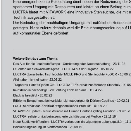
Eine energieeffiziente Beleuchtung dient neben der Reduzierung der
sparsamen Umgang mit Ressourcen und leistet so einen Beitrag zum
LUCTRA bietet mit VITAWORK eine innovative Stehleuchte, die mit n
Technik ausgestattet ist.
Der Bedeutung des nachhaltigen Umgangs mit natürlichen Ressourc
getragen. Nicht zuletzt deshalb wird die Beleuchtungssanierung auf
auf kommunaler Ebene gefördert.
Weitere Beiträge zum Thema:
Das Aus für die Leuchtstofflampe - Umrüstung oder Neuanschaffung
- 23.11.22
Leuchten mit Schwarmintelligenz - LUCTRA auf der Orgatec
- 05.10.22
LUCTRA überarbeitet Tischleuchte TABLE PRO und Stehleuchte FLOOR
- 13.09.2
Allein aber nicht einsam
- 23.05.22
Tragbares Licht für jeden Ort - LUCTRA FLEX erhält zusätzlichen Standfuß
- 09.05
Investition in nachhaltige Beleuchtung zahlt sich aus
- 11.04.22
Black is beautiful
- 25.02.22
Effiziente Beleuchtung bei variabler Lichtsteuerung für Dörken Coatings
- 10.02.21
LUCTRA erhält das Zertifikat "Ergonomisches Produkt"
- 01.09.20
VITAWORK update - Neue Variante mit Human Centric Lighting Funktion
- 30.01.2
LUCTRA realisiert mitarbeiterzentrierte Lichtlösung bei Medice
- 22.11.19
Neue Studie veröffentlicht: LUCTRA verbessert die allgemeine Lebensqualität
- 11.1
Beleuchtungslösung im Sichtbetonbau
- 26.09.19