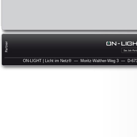
ON-LIGHT | Licht im Netz®
— Moritz-Walther-Weg 3
— D-673