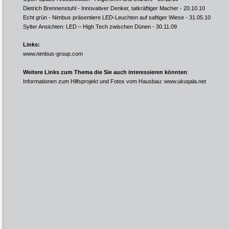
Dietrich Brennenstuhl - Innovativer Denker, tatkräftiger Macher
- 20.10.10
Echt grün - Nimbus präsentiere LED-Leuchten auf saftiger Wiese
- 31.05.10
Sylter Ansichten: LED – High Tech zwischen Dünen
- 30.11.09
Links:
www.nimbus-group.com
Weitere Links zum Thema die Sie auch interessieren könnten
:
Informationen zum Hilfsprojekt und Fotos vom Hausbau:
www.ukuqala.net