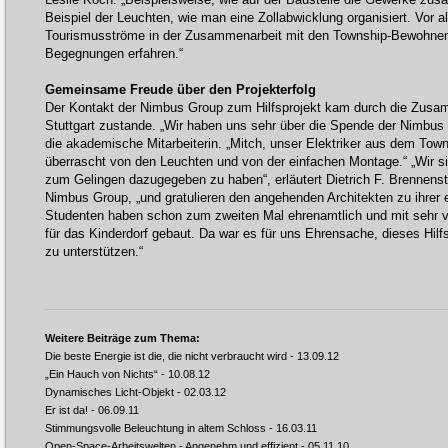
Beispiel der Leuchten, wie man eine Zollabwicklung organisiert. Vor a
Tourismusströme in der Zusammenarbeit mit den Township-Bewohnern 
Begegnungen erfahren.“
Gemeinsame Freude über den Projekterfolg
Der Kontakt der Nimbus Group zum Hilfsprojekt kam durch die Zusamm
Stuttgart zustande. „Wir haben uns sehr über die Spende der Nimbus G
die akademische Mitarbeiterin. „Mitch, unser Elektriker aus dem Town
überrascht von den Leuchten und von der einfachen Montage.“ „Wir sin
zum Gelingen dazugegeben zu haben“, erläutert Dietrich F. Brennenst
Nimbus Group, „und gratulieren den angehenden Architekten zu ihrer er
Studenten haben schon zum zweiten Mal ehrenamtlich und mit sehr
für das Kinderdorf gebaut. Da war es für uns Ehrensache, dieses Hilf
zu unterstützen.“
Weitere Beiträge zum Thema:
Die beste Energie ist die, die nicht verbraucht wird
- 13.09.12
„Ein Hauch von Nichts“
- 10.08.12
Dynamisches Licht-Objekt
- 02.03.12
Er ist da!
- 06.09.11
Stimmungsvolle Beleuchtung in altem Schloss
- 16.03.11
Open-Space-Arbeitswelten - Angenehm und effizient
- 05.11.10