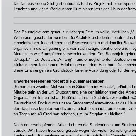
Die Nimbus Group Stuttgart unterstützte das Projekt mit einer Spend
Leuchten und vier Außenleuchten illuminieren jetzt das Haus der freiwi
Das Bauprojekt kam genau zur richtigen Zeit: Im völlig überfüllten „V
Wohnraum geschaffen werden. Die Architekturstudenten bauten das
einheimischen Jugendlichen und Erwachsenen in traditioneller Bauw
organisch in die Umgebung ein, weil nachhaltige, traditionelle und mö
Materialien wie Stampflehm verwendet wurden. Das Bauprojekt gehö
„Ukuqala“ – zu Deutsch: „Anfang“ – und ermöglichte den deutschen u
afrikanischen Teilnehmern Erfahrungen mit dem Hausbau. Die einhei
diese Erfahrungen als Grundstock für eine Ausbildung oder für den e
Unvorhergesehenes fördert die Zusammenarbeit
„Schon zum zweiten Mal war ich in Südafrika im Einsatz“, erläutert 
Mitarbeiterin an der Uni Stuttgart und eine der Initiatorinnen des Arbei
Organisation Tembalitsha. „Natürlich ist es in Südafrika wesentlich 
Deutschland. Doch durch unsere Strohstampflehmwände ist das Hau
der Bauphase konnten wir davon natürlich noch nicht profitieren. Di
an Tagen mit 40 Grad hart arbeiten, um im Zeitplan zu bleiben!“
Nach der erschöpfenden Arbeit kehrten die Studentinnen und Student
zurück. „Wir haben trotz oder gerade wegen der vielen Schwierigkeiten 
Leslie Koch. „Beispielsweise, wie auf der Baustelle die Gewerke z