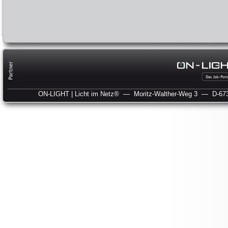
ON-LIGHT | Licht im Netz®
— Moritz-Walther-Weg 3
— D-673