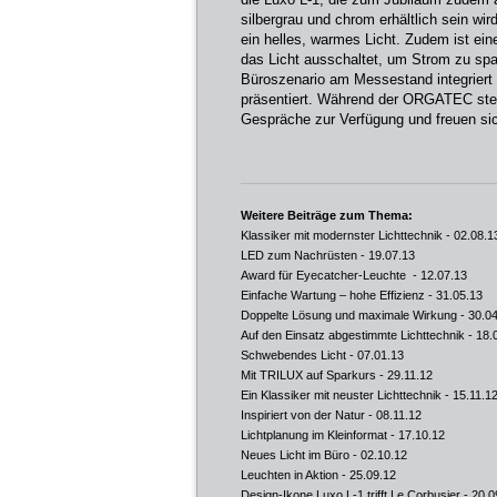
silbergrau und chrom erhältlich sein w
ein helles, warmes Licht. Zudem ist ein
das Licht ausschaltet, um Strom zu spa
Büroszenario am Messestand integriert
präsentiert. Während der ORGATEC steh
Gespräche zur Verfügung und freuen si
Weitere Beiträge zum Thema:
Klassiker mit modernster Lichttechnik
- 02.08.1
LED zum Nachrüsten
- 19.07.13
Award für Eyecatcher-Leuchte
- 12.07.13
Einfache Wartung – hohe Effizienz
- 31.05.13
Doppelte Lösung und maximale Wirkung
- 30.0
Auf den Einsatz abgestimmte Lichttechnik
- 18.
Schwebendes Licht
- 07.01.13
Mit TRILUX auf Sparkurs
- 29.11.12
Ein Klassiker mit neuster Lichttechnik
- 15.11.1
Inspiriert von der Natur
- 08.11.12
Lichtplanung im Kleinformat
- 17.10.12
Neues Licht im Büro
- 02.10.12
Leuchten in Aktion
- 25.09.12
Design-Ikone Luxo L-1 trifft Le Corbusier
- 20.0