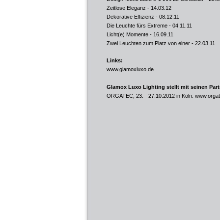
Zeitlose Eleganz
- 14.03.12
Dekorative Effizienz
- 08.12.11
Die Leuchte fürs Extreme
- 04.11.11
Licht(e) Momente
- 16.09.11
Zwei Leuchten zum Platz von einer
- 22.03.11
Links:
www.glamoxluxo.de
Glamox Luxo Lighting stellt mit seinen Par
ORGATEC, 23. - 27.10.2012 in Köln:
www.orgat