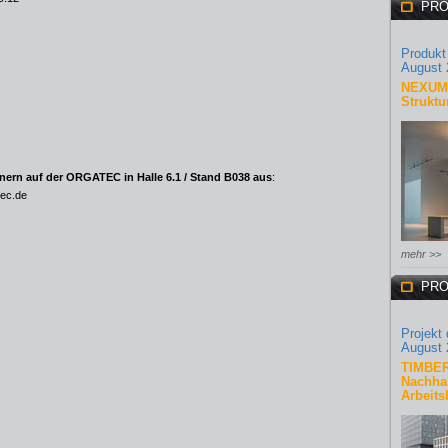
PRO
Produkt
August 
NEXUM 
Struktu
tnern auf der ORGATEC in Halle 6.1 / Stand B038 aus
:
ec.de
mehr >>
PRO
Projekt
August 
TIMBER
Nachhal
Arbeits