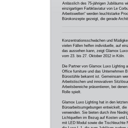
Anlässlich des 75-jährigen Jubiläums w
einzigartigen Farbklaviatur von Le Cor
Arbeitswelten“ werden leuchtstarke Pro
Bürokonzepte gezeigt, die gerade Archit
Konzentrationsschwächen und Müdigkeit
vielen Fällen helfen individuelle, auf 
das aussehen kann, zeigt Glamox Luxo
vom 23. bis 27. Oktober 2012 in Köln.
Die Partner von Glamox Luxo Lighting 
Office furniture und das Unternehmen
Bürostühle bekannt ist. Gemeinsam wer
Arbeitstischen und innovativen Sitzlösu
Arbeitsbereiche präsentieren, bei dene
Rolle spielt.
Glamox Luxo Lighting hat in den letzte
Büroarbeitsumgebungen entwickelt, die L
verwenden. Sie bieten durch ihre Niedrig
Lichtquellen im Bezug auf Kosten und L
mit LED Modul sowie die Tischleuchte Ni
die Luxo L-1, die zum Jubiläum zudem a