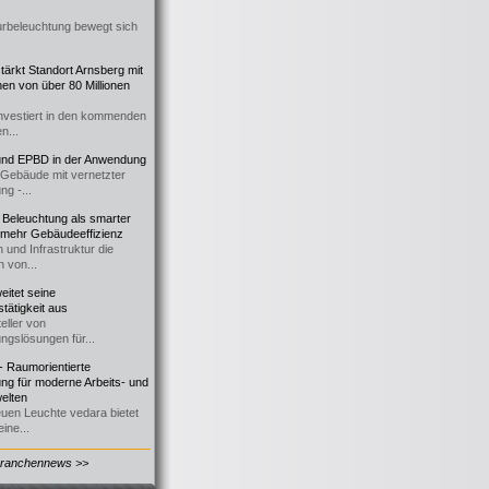
urbeleuchtung bewegt sich
ärkt Standort Arnsberg mit
onen von über 80 Millionen
nvestiert in den kommenden
n...
d EPBD in der Anwendung
e Gebäude mit vernetzter
ng -...
 Beleuchtung als smarter
 mehr Gebäudeeffizienz
 und Infrastruktur die
n von...
itet seine
tätigkeit aus
eller von
ngslösungen für...
 Raumorientierte
ng für moderne Arbeits- und
elten
euen Leuchte vedara bietet
ine...
Branchennews >>