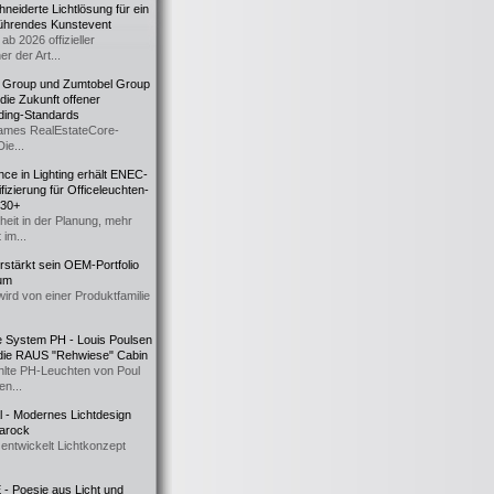
eiderte Lichtlösung für ein
führendes Kunstevent
ab 2026 offizieller
er der Art...
t Group und Zumtobel Group
 die Zukunft offener
ding-Standards
mes RealEstateCore-
Die...
ce in Lighting erhält ENEC-
fizierung für Officeleuchten-
730+
heit in der Planung, mehr
 im...
erstärkt sein OEM-Portfolio
ium
wird von einer Produktfamilie
e System PH - Louis Poulsen
 die RAUS "Rehwiese" Cabin
lte PH-Leuchten von Poul
n...
al - Modernes Lichtdesign
 Barock
entwickelt Lichtkonzept
- Poesie aus Licht und