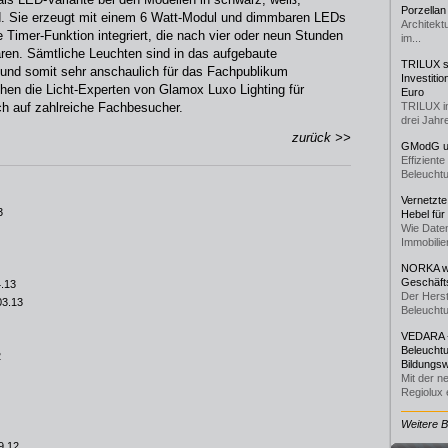
Porzellan
ird. Sie erzeugt mit einem 6 Watt-Modul und dimmbaren LEDs
Architekt
e Timer-Funktion integriert, die nach vier oder neun Stunden
im...
ren. Sämtliche Leuchten sind in das aufgebaute
TRILUX st
 und somit sehr anschaulich für das Fachpublikum
Investiti
en die Licht-Experten von Glamox Luxo Lighting für
Euro
ch auf zahlreiche Fachbesucher.
TRILUX i
drei Jahre
zurück >>
GModG un
Effizient
Beleuchtu
Vernetzte
3
Hebel für
Wie Daten
Immobilie
NORKA we
Geschäfts
4.13
Der Herst
03.13
Beleuchtu
VEDARA -
Beleuchtu
2
Bildungsw
Mit der n
Regiolux e
Weitere 
9.12