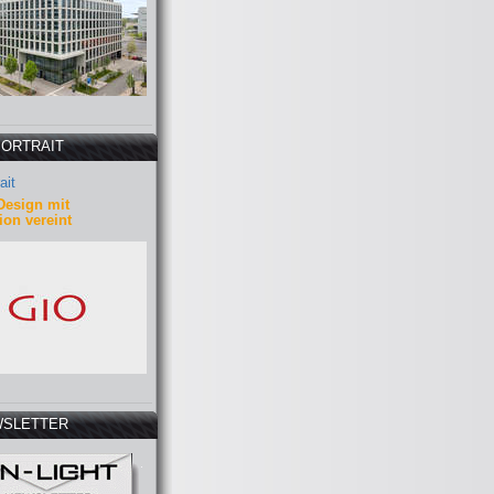
PORTRAIT
ait
Design mit
ion vereint
SLETTER