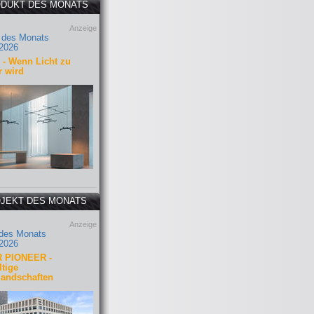
DUKT DES MONATS
Anzeige
 des Monats
2026
- Wenn Licht zu
r wird
JEKT DES MONATS
Anzeige
 des Monats
2026
 PIONEER -
tige
landschaften