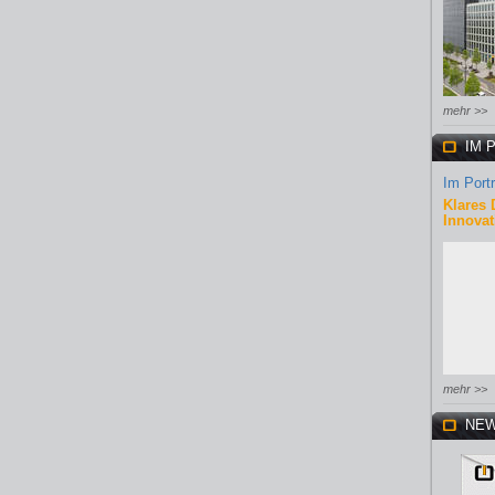
mehr >>
IM 
Im Portr
Klares 
Innovat
mehr >>
NEW