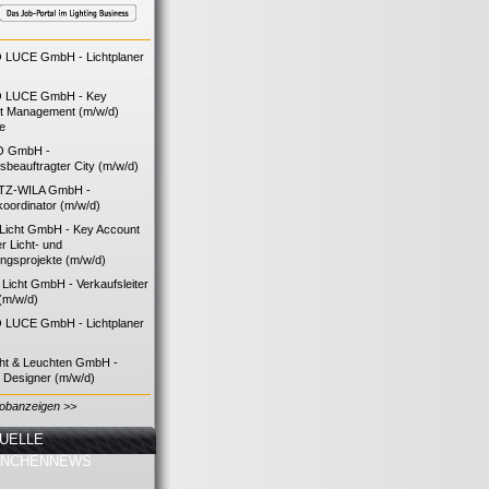
LUCE GmbH - Lichtplaner
 LUCE GmbH - Key
t Management (m/w/d)
ie
O GmbH -
bsbeauftragter City (m/w/d)
TZ-WILA GmbH -
koordinator (m/w/d)
icht GmbH - Key Account
 Licht- und
ngsprojekte (m/w/d)
icht GmbH - Verkaufsleiter
(m/w/d)
LUCE GmbH - Lichtplaner
cht & Leuchten GmbH -
g Designer (m/w/d)
Jobanzeigen >>
UELLE
ANCHENNEWS