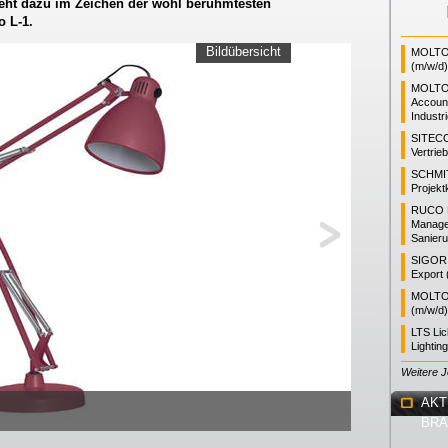
steht dazu im Zeichen der wohl berühmtesten
o L-1.
Bildübersicht
MOLTO 
(m/w/d)
MOLTO
Accoun
Industr
SITEC
Vertrie
SCHMI
Projekt
RUCO L
Manager
Sanieru
SIGOR L
Export 
MOLTO 
(m/w/d)
LTS Li
Lightin
Weitere 
AKT
BR