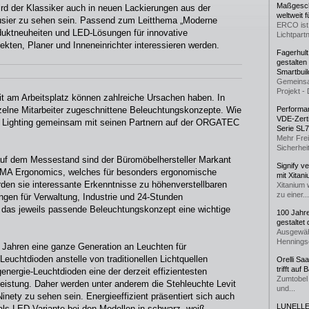
Maßgeschn
ird der Klassiker auch in neuen Lackierungen aus der
weltweit 
busier zu sehen sein. Passend zum Leitthema „Moderne
ERCO ist 
duktneuheiten und LED-Lösungen für innovative
Lichtpartn
ekten, Planer und Inneneinrichter interessieren werden.
Fagerhul
gestalten
Smartbuil
Gemeinsa
Projekt - 
 am Arbeitsplatz können zahlreiche Ursachen haben. In
einzelne Mitarbeiter zugeschnittene Beleuchtungskonzepte. Wie
Performan
VDE-Zerti
 Lighting gemeinsam mit seinen Partnern auf der ORGATEC
Serie SL
Mehr Frei
Sicherheit
auf dem Messestand sind der Büromöbelhersteller Markant
Signify v
 BMA Ergonomics, welches für besonders ergonomische
mit Xitan
den sie interessante Erkenntnisse zu höhenverstellbaren
Xitanium 
zu einer...
ngen für Verwaltung, Industrie und 24-Stunden
n das jeweils passende Beleuchtungskonzept eine wichtige
100 Jahr
gestaltet
Ausgewäh
Henningse
n Jahren eine ganze Generation an Leuchten für
euchtdioden anstelle von traditionellen Lichtquellen
Orelli Sa
trifft auf
energie-Leuchtdioden eine der derzeit effizientesten
Zumtobel 
eistung. Daher werden unter anderem die Stehleuchte Levit
und...
nety zu sehen sein. Energieeffizient präsentiert sich auch
LUNELLE 
ls LED-Variante bei den Modellen in schwarz, weiß,