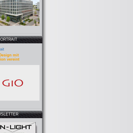
PORTRAIT
ait
Design mit
ion vereint
SLETTER