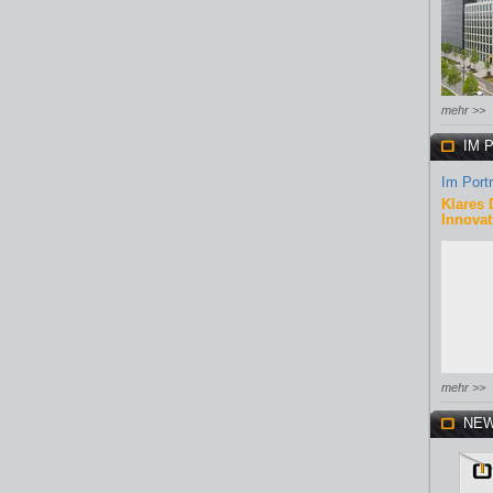
mehr >>
IM 
Im Portr
Klares 
Innovat
mehr >>
NEW