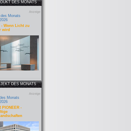
DUKT DES MONATS
Anzeige
 des Monats
2026
- Wenn Licht zu
r wird
JEKT DES MONATS
Anzeige
 des Monats
2026
 PIONEER -
tige
landschaften