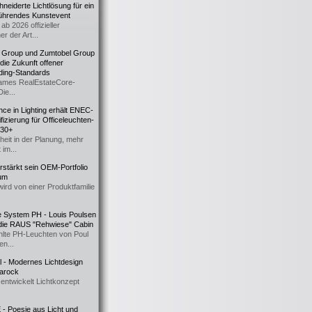
eiderte Lichtlösung für ein
führendes Kunstevent
ab 2026 offizieller
er der Art...
t Group und Zumtobel Group
 die Zukunft offener
ding-Standards
mes RealEstateCore-
Die...
ce in Lighting erhält ENEC-
fizierung für Officeleuchten-
730+
heit in der Planung, mehr
 im...
erstärkt sein OEM-Portfolio
ium
wird von einer Produktfamilie
e System PH - Louis Poulsen
 die RAUS "Rehwiese" Cabin
lte PH-Leuchten von Poul
n...
al - Modernes Lichtdesign
 Barock
entwickelt Lichtkonzept
- Poesie aus Licht und