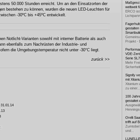
Maßgeschn
stens 50.000 Stunden erreicht. Um an den Einsatzorten der
weltweit 
gen bestehen zu können, wurden die neuen LED-Leuchten für
ERCO ist 
ischen -30ºC bis +45ºC entwickelt.
Lichtpartn
Fagerhul
gestalten
Smartbuil
Gemeinsa
n Notlicht-Varianten sowohl mit interner Batterie als auch
Projekt - 
nn ebenfalls zum Nachrüsten der Industrie- und
ofern die Umgebungstemperatur nicht unter -30°C liegt.
Performan
VDE-Zerti
Serie SL
zurück >>
Mehr Frei
Sicherheit
Signify v
mit Xitan
Xitanium 
zu einer...
100 Jahr
gestaltet
 31.01.14
Ausgewäh
Henningse
.13
3
Orelli Sa
trifft auf
Zumtobel 
2
und...
LUNELLE 