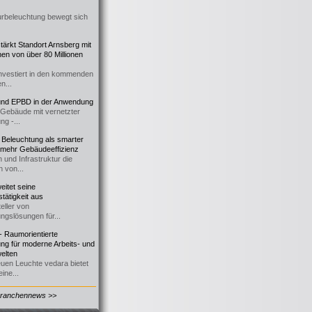
urbeleuchtung bewegt sich
ärkt Standort Arnsberg mit
onen von über 80 Millionen
nvestiert in den kommenden
n...
d EPBD in der Anwendung
e Gebäude mit vernetzter
ng -...
 Beleuchtung als smarter
 mehr Gebäudeeffizienz
 und Infrastruktur die
n von...
itet seine
tätigkeit aus
eller von
ngslösungen für...
 Raumorientierte
ng für moderne Arbeits- und
elten
euen Leuchte vedara bietet
ine...
Branchennews >>