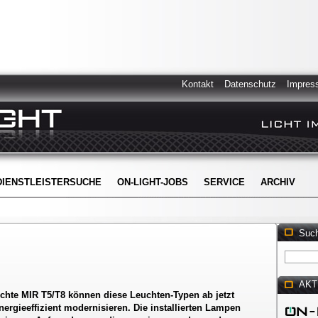
Kontakt
Datenschutz
Impres
DIENSTLEISTERSUCHE
ON-LIGHT-JOBS
SERVICE
ARCHIV
Suc
AKT
euchte MIR T5/T8 können diese Leuchten-Typen ab jetzt
rgieeffizient modernisieren. Die installierten Lampen