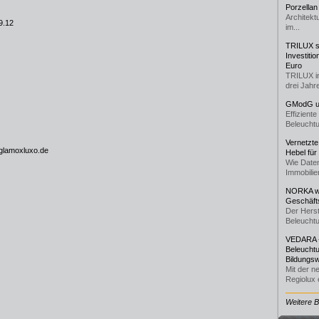
Porzellan
Architekt
9.12
im...
TRILUX st
Investiti
Euro
TRILUX i
drei Jahre
GModG un
Effizient
Beleuchtu
Vernetzte
glamoxluxo.de
Hebel für
Wie Daten
Immobilie
NORKA we
Geschäfts
Der Herst
Beleuchtu
VEDARA -
Beleuchtu
Bildungsw
Mit der n
Regiolux e
Weitere 