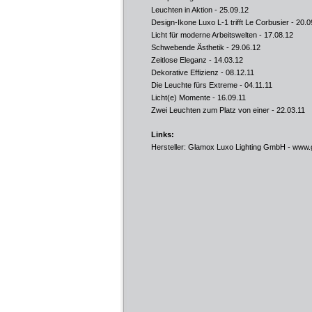
Leuchten in Aktion
- 25.09.12
Design-Ikone Luxo L-1 trifft Le Corbusier
- 20.0
Licht für moderne Arbeitswelten
- 17.08.12
Schwebende Ästhetik
- 29.06.12
Zeitlose Eleganz
- 14.03.12
Dekorative Effizienz
- 08.12.11
Die Leuchte fürs Extreme
- 04.11.11
Licht(e) Momente
- 16.09.11
Zwei Leuchten zum Platz von einer
- 22.03.11
Links:
Hersteller: Glamox Luxo Lighting GmbH -
www.