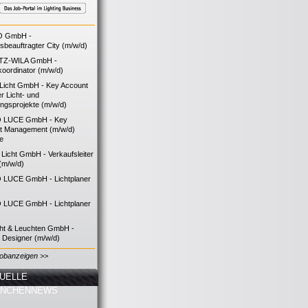
O GmbH -
bsbeauftragter City (m/w/d)
TZ-WILA GmbH -
koordinator (m/w/d)
icht GmbH - Key Account
 Licht- und
ngsprojekte (m/w/d)
 LUCE GmbH - Key
t Management (m/w/d)
ie
icht GmbH - Verkaufsleiter
(m/w/d)
LUCE GmbH - Lichtplaner
LUCE GmbH - Lichtplaner
cht & Leuchten GmbH -
g Designer (m/w/d)
Jobanzeigen >>
UELLE
ANCHENNEWS