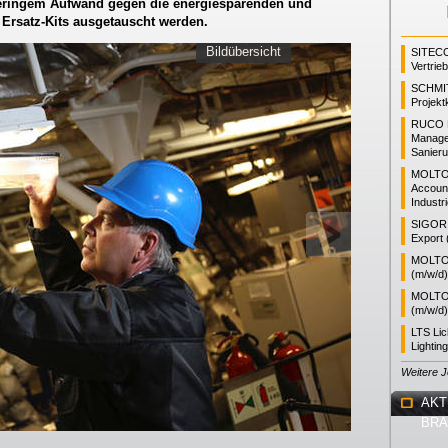
eringem Aufwand gegen die energiesparenden und
Ersatz-Kits ausgetauscht werden.
Bildübersicht
SITEC
Vertrie
SCHMI
Projekt
RUCO L
Manager
Sanieru
MOLTO
Accoun
Industr
SIGOR L
Export 
MOLTO 
(m/w/d)
MOLTO 
(m/w/d)
LTS Li
Lightin
Weitere 
AKT
BR