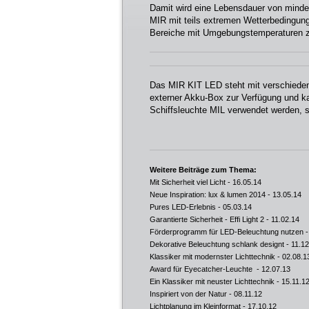
Damit wird eine Lebensdauer von minde
MIR mit teils extremen Wetterbedingun
Bereiche mit Umgebungstemperaturen zw
Das MIR KIT LED steht mit verschiedene
externer Akku-Box zur Verfügung und ka
Schiffsleuchte MIL verwendet werden, s
Weitere Beiträge zum Thema:
Mit Sicherheit viel Licht
- 16.05.14
Neue Inspiration: lux & lumen 2014
- 13.05.14
Pures LED-Erlebnis
- 05.03.14
Garantierte Sicherheit - Effi Light 2
- 11.02.14
Förderprogramm für LED-Beleuchtung nutzen
-
Dekorative Beleuchtung schlank designt
- 11.12
Klassiker mit modernster Lichttechnik
- 02.08.1
Award für Eyecatcher-Leuchte
- 12.07.13
Ein Klassiker mit neuster Lichttechnik
- 15.11.1
Inspiriert von der Natur
- 08.11.12
Lichtplanung im Kleinformat
- 17.10.12