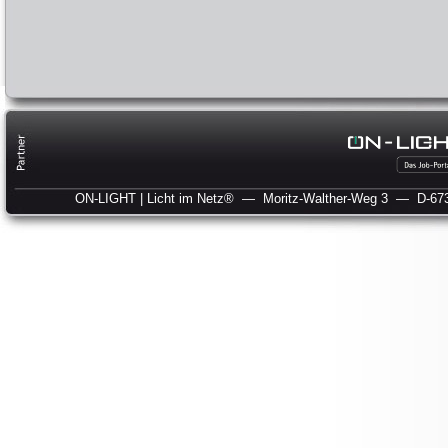
ON-LIGHT | Licht im Netz®
— Moritz-Walther-Weg 3
— D-673