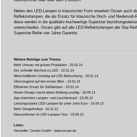
Neben den LED-Lampen in klassischer Form erweitert Osram auch das
Reflektorlampen, die als Ersatz für klassische Hoch- und Niedervolt
diese werden in die qualitativ-hochwertige Superstar beziehungsweise
unterschieden. Osram gibt auf alle LED-Reflektorlampen der Star-Reih
Superstar-Reihe vier Jahre Garantie.
Weitere Beiträge zum Thema:
Mehr Umsatz mit grünen Produkten
- 25.02.14
Der schnelle Wechsel zu LED
- 22.01.14
Wirtschaftlicher Umstieg auf LED-Beleuchtung
- 20.01.14
Überzeugend auf den ersten Blick
- 13.01.14
Effizienter Ersatz für Glühlampen
- 03.01.14
Neues Design macht aktive Kühlung unnötig
- 18.09.13
App erleichtert Lampen- und Leuchtenkauf
- 23.05.13
Leistungsstarke LED-Lampen für unter zehn Euro
- 16.04.13
Mehr Designfreiheit
- 02.11.12
Klassenbester im LED-Lampen-Test
- 03.09.12
Links:
Hersteller: Osram GmbH -
www.osram.de