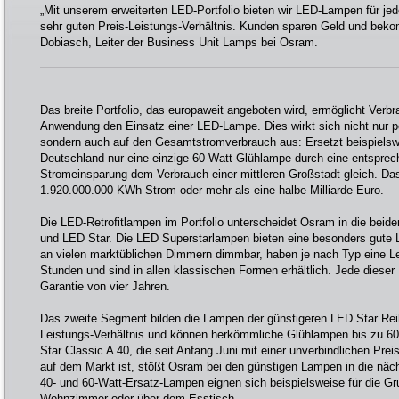
„Mit unserem erweiterten LED-Portfolio bieten wir LED-Lampen für j
sehr guten Preis-Leistungs-Verhältnis. Kunden sparen Geld und beko
Dobiasch, Leiter der Business Unit Lamps bei Osram.
Das breite Portfolio, das europaweit angeboten wird, ermöglicht Verbr
Anwendung den Einsatz einer LED-Lampe. Dies wirkt sich nicht nur po
sondern auch auf den Gesamtstrom­verbrauch aus: Ersetzt beispielswe
Deutschland nur eine einzige 60-Watt-Glühlampe durch eine entspr
Stromeinsparung dem Verbrauch einer mittleren Großstadt gleich. Das
1.920.000.000 KWh Strom oder mehr als eine halbe Milliarde Euro.
Die LED-Retrofitlampen im Portfolio unterscheidet Osram in die bei
und LED Star. Die LED Superstarlampen bieten eine besonders gute Li
an vielen marktüblichen Dimmern dimmbar, haben je nach Typ eine L
Stunden und sind in allen klassischen Formen erhältlich. Jede diese
Garantie von vier Jahren.
Das zweite Segment bilden die Lampen der günstigeren LED Star Reihe
Leistungs-Verhältnis und können herkömmliche Glühlampen bis zu 60
Star Classic A 40, die seit Anfang Juni mit einer unverbindlichen Pre
auf dem Markt ist, stößt Osram bei den günstigen Lampen in die näc
40- und 60-Watt-Ersatz-Lampen eignen sich beispielsweise für die G
Wohnzimmer oder über dem Esstisch.