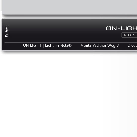
ON-LIGHT | Licht im Netz®
— Moritz-Walther-Weg 3
— D-673