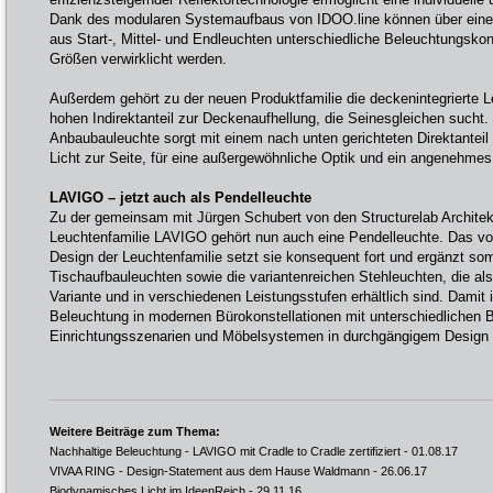
Dank des modularen Systemaufbaus von IDOO.line können über eine
aus Start-, Mittel- und Endleuchten unterschiedliche Beleuchtungsko
Größen verwirklicht werden.
Außerdem gehört zu der neuen Produktfamilie die deckenintegrierte L
hohen Indirektanteil zur Deckenaufhellung, die Seinesgleichen sucht. 
Anbaubauleuchte sorgt mit einem nach unten gerichteten Direktanteil
Licht zur Seite, für eine außergewöhnliche Optik und ein angenehmes
LAVIGO – jetzt auch als Pendelleuchte
Zu der gemeinsam mit Jürgen Schubert von den Structurelab Architek
Leuchtenfamilie LAVIGO gehört nun auch eine Pendelleuchte. Das von
Design der Leuchtenfamilie setzt sie konsequent fort und ergänzt so
Tischaufbauleuchten sowie die variantenreichen Stehleuchten, die a
Variante und in verschiedenen Leistungsstufen erhältlich sind. Damit 
Beleuchtung in modernen Bürokonstellationen mit unterschiedlichen 
Einrichtungsszenarien und Möbelsystemen in durchgängigem Design
Weitere Beiträge zum Thema:
Nachhaltige Beleuchtung - LAVIGO mit Cradle to Cradle zertifiziert
- 01.08.17
VIVAA RING - Design-Statement aus dem Hause Waldmann
- 26.06.17
Biodynamisches Licht im IdeenReich
- 29.11.16