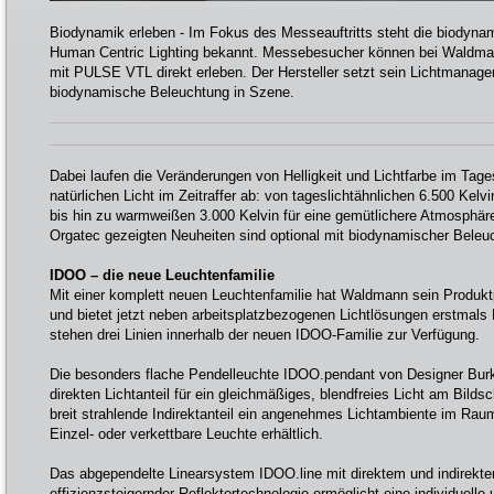
Biodynamik erleben - Im Fokus des Messeauftritts steht die biodyna
Human Centric Lighting bekannt. Messebesucher können bei Waldmann
mit PULSE VTL direkt erleben. Der Hersteller setzt sein Lichtmanag
biodynamische Beleuchtung in Szene.
Dabei laufen die Veränderungen von Helligkeit und Lichtfarbe im Tag
natürlichen Licht im Zeitraffer ab: von tageslichtähnlichen 6.500 Kel
bis hin zu warmweißen 3.000 Kelvin für eine gemütlichere Atmosphäre
Orgatec gezeigten Neuheiten sind optional mit biodynamischer Beleuc
IDOO – die neue Leuchtenfamilie
Mit einer komplett neuen Leuchtenfamilie hat Waldmann sein Produktpo
und bietet jetzt neben arbeitsplatzbezogenen Lichtlösungen erstmal
stehen drei Linien innerhalb der neuen IDOO-Familie zur Verfügung.
Die besonders flache Pendelleuchte IDOO.pendant von Designer Burk
direkten Lichtanteil für ein gleichmäßiges, blendfreies Licht am Bilds
breit strahlende Indirektanteil ein angenehmes Lichtambiente im Rau
Einzel- oder verkettbare Leuchte erhältlich.
Das abgependelte Linearsystem IDOO.line mit direktem und indirektem
effizienzsteigernder Reflektortechnologie ermöglicht eine individuelle