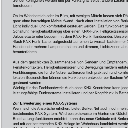
Sender konfiguriert werden und per Funksignal selbst andere Laste
fernsteuern.
Ob im Wohnbereich oder im Büro, mit wenigen Mitteln lassen sich Räu
ganz ohne bauseitigen Mehraufwand. Nach einer Installation von Ber
Licht individuell und komfortabel gesteuert werden. Das funktioniert 
Schaltuhr, helligkeitsabhängig über einen KNX-Funk Helligkeitssenso
Jalousietaste oder bequem mit dem KNX- Funk Handsender. Beispiels
4fach KNX-Funk Taste, aufgesteckt auf einen Universal-Tastdimmer 
Handsender mehrere Lampen schalten und dimmen, Lichtszenen abruf
herunterfahren.
Aus dem geschickten Zusammenspiel von Sendern und Empfängern,
Fensterkontakten, Helligkeitssensoren und Bewegungsmeldern entst
Funklösungen, die für die Nutzer außerordentlich praktisch und komfo
lokalen Bedienstellen können die Funktionen entweder per flachem 
gesteuert werden.
Wichtig für das Fachhandwerk: Auch ohne KNX-Kenntnisse kann jeder
leistungsfähige Funksysteme installieren und per Knopfdruck in Betr
Zur Erweiterung eines KNX-Systems
Wenn sich die Ansprüche erhöhen, bietet Berker.Net auch noch mehr: 
bestehendes KNX-System. Wird beispielsweise im Garten ein Gästeha
Beschattungsfunktionen errichtet, kann das neue Gebäude mit Berker
und mit der bestehenden KNX-Anlage im Wohnhaus kombiniert werd