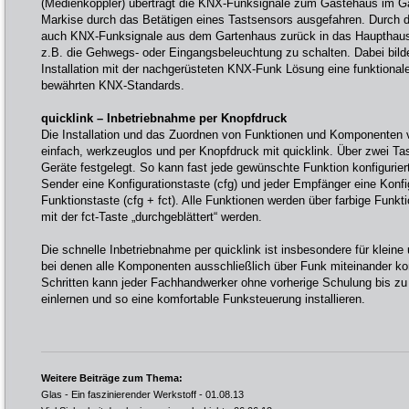
(Medienkoppler) überträgt die KNX-Funksignale zum Gästehaus im Gar
Markise durch das Betätigen eines Tastsensors ausgefahren. Durch di
auch KNX-Funksignale aus dem Gartenhaus zurück in das Haupthaus
z.B. die Gehwegs- oder Eingangsbeleuchtung zu schalten. Dabei bild
Installation mit der nachgerüsteten KNX-Funk Lösung eine funktionale
bewährten KNX-Standards.
quicklink – Inbetriebnahme per Knopfdruck
Die Installation und das Zuordnen von Funktionen und Komponenten 
einfach, werkzeuglos und per Knopfdruck mit quicklink. Über zwei Ta
Geräte festgelegt. So kann fast jede gewünschte Funktion konfigurier
Sender eine Konfigurationstaste (cfg) und jeder Empfänger eine Konfi
Funktionstaste (cfg + fct). Alle Funktionen werden über farbige Fun
mit der fct-Taste „durchgeblättert“ werden.
Die schnelle Inbetriebnahme per quicklink ist insbesondere für kleine
bei denen alle Komponenten ausschließlich über Funk miteinander k
Schritten kann jeder Fachhandwerker ohne vorherige Schulung bis zu
einlernen und so eine komfortable Funksteuerung installieren.
Weitere Beiträge zum Thema:
Glas - Ein faszinierender Werkstoff
- 01.08.13