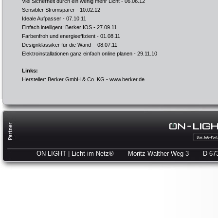
Viel Sicherheit durch ein wenig mehr Licht
- 06.06.12
Sensibler Stromsparer
- 10.02.12
Ideale Aufpasser
- 07.10.11
Einfach intelligent: Berker IOS
- 27.09.11
Farbenfroh und energieeffizient
- 01.08.11
Designklassiker für die Wand
- 08.07.11
Elektroinstallationen ganz einfach online planen
- 29.11.10
Links:
Hersteller: Berker GmbH & Co. KG -
www.berker.de
ON-LIGHT | Licht im Netz®
— Moritz-Walther-Weg 3
— D-673