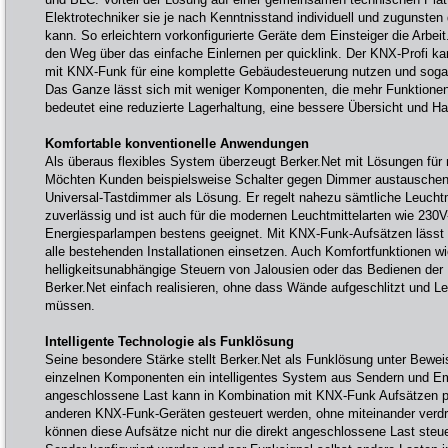
Elektrotechniker sie je nach Kenntnisstand individuell und zugunste
kann. So erleichtern vorkonfigurierte Geräte dem Einsteiger die Arbeit
den Weg über das einfache Einlernen per quicklink. Der KNX-Profi ka
mit KNX-Funk für eine komplette Gebäudesteuerung nutzen und soga
Das Ganze lässt sich mit weniger Komponenten, die mehr Funktione
bedeutet eine reduzierte Lagerhaltung, eine bessere Übersicht und H
Komfortable konventionelle Anwendungen
Als überaus flexibles System überzeugt Berker.Net mit Lösungen für n
Möchten Kunden beispielsweise Schalter gegen Dimmer austauschen, 
Universal-Tastdimmer als Lösung. Er regelt nahezu sämtliche Leuchtmi
zuverlässig und ist auch für die modernen Leuchtmittelarten wie 230V
Energiesparlampen bestens geeignet. Mit KNX-Funk-Aufsätzen lässt er 
alle bestehenden Installationen einsetzen. Auch Komfortfunktionen wi
helligkeitsunabhängige Steuern von Jalousien oder das Bedienen der
Berker.Net einfach realisieren, ohne dass Wände aufgeschlitzt und Le
müssen.
Intelligente Technologie als Funklösung
Seine besondere Stärke stellt Berker.Net als Funklösung unter Bewei
einzelnen Komponenten ein intelligentes System aus Sendern und E
angeschlossene Last kann in Kombination mit KNX-Funk Aufsätzen p
anderen KNX-Funk-Geräten gesteuert werden, ohne miteinander verdr
können diese Aufsätze nicht nur die direkt angeschlossene Last steue