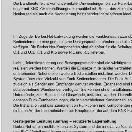
Die Bandbreite reicht von unvernetzten Anwendungen bis zur Funk-L
sogar mit KNX-Zweidrahtlösungen kompatibel ist. So ist das zukunft
Neubauten als auch die Nachrüstung bestehender Installationen ideal
Im Zuge der Berker.Net-Entwicklung wurden die Funktionsaufsätze üb
Bedienelemente eine gemeinsame Designsprache sprechen und alle üb
verfügen. Die Berker.Net-Komponenten sind ab sofort für die Schalte
Q.1 und Q.3, K.1 und K.5 sowie R.1 und R.3 lieferbar.
Licht-, Jalousiesteuerung und Bewegungsmelder sind die wichtigsten 
realisiert werden können. Werden die Einsätze miteinander verdrahte
entstehenden Nebenstellen weitere Bedienstellen installiert werden. D
System über eine Vielzahl von Funk-Bedienelementen. Die Funk-Aufs
zugleich als Sender und Empfänger genutzt werden. Ergänzend sind fl
solarbetriebene Wandsender verfügbar. Sie können ohne Installations
Untergründe, zum Beispiel auf Glaswände, installiert werden. Die volle
dagegen Funk-Fernbedienungen, die in verschiedener Kanalanzahl a
Die Installation und das Zuordnen von Funktionen und Komponenten g
einfache Art der Inbetriebnahme per Knopfdruck, die auf dem KNX-Fu
Gesteigerter Leistungsumfang – reduzierte Lagerhaltung
Berker.Net ist ein multifunktionales System und der innovative Nach
und BLC. Vorteil der Lösung auf einer gemeinsamen technischen Platt