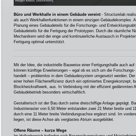
Holger Knauf, Düsseldorf]
Büro und Werkhalle in einem Gebäude vereint
- Structurelab reali
als auch Werkhallenfunktionen in einem einzigen Gebäudekomplex. A
Planung eines Gebäudeteils für die Forschungs- und Entwicklungsabt
Gebäudeteils für die Fertigung der Prototypen. Durch die räumliche 
Mechanikern wird der enge und kontinuierliche Austausch in Projekt
Fertigung optimal unterstützt.
Mit der Idee, die industrielle Bauweise einer Fertigungshalle auch auf
können künftige Erweiterungen – egal ob es sich um die Forschungs- 
handelt – problemlos in dem Gebäudesystem umgesetzt werden. Der
einer hohen Flächeneffizienz durch ein optimiertes Energiekonzept, 
Blockheizkraftwerk, aus. In Verbindung mit der effizient gedämmten 
Gebäudebetrieb besonders wirtschaftlich.
Gestalterisch ist der Bau durch seine dreischiffige Anlage geprägt. B
Industrieraster von 6,50 Meter entstanden zwei 21 Meter breite und 11
durch eine 11 Meter breite Verbindungsachse ergänzt sind. Im vordere
liegen, ist diese Achse als verglastes Atrium ausgebildet.
Offene Räume – kurze Wege
Im Hallenbereich befinden sich Besprechungsräume und Meisterbüros