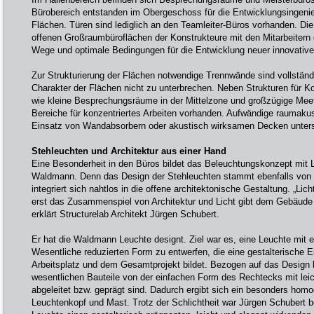
Bürobereich entstanden im Obergeschoss für die Entwicklungsingenieur
Flächen. Türen sind lediglich an den Teamleiter-Büros vorhanden. Die
offenen Großraumbüroflächen der Konstrukteure mit den Mitarbeitern 
Wege und optimale Bedingungen für die Entwicklung neuer innovative
Zur Strukturierung der Flächen notwendige Trennwände sind vollständ
Charakter der Flächen nicht zu unterbrechen. Neben Strukturen für 
wie kleine Besprechungsräume in der Mittelzone und großzügige Meet
Bereiche für konzentriertes Arbeiten vorhanden. Aufwändige raumak
Einsatz von Wandabsorbern oder akustisch wirksamen Decken unters
Stehleuchten und Architektur aus einer Hand
Eine Besonderheit in den Büros bildet das Beleuchtungskonzept mit
Waldmann. Denn das Design der Stehleuchten stammt ebenfalls von S
integriert sich nahtlos in die offene architektonische Gestaltung. „L
erst das Zusammenspiel von Architektur und Licht gibt dem Gebäude 
erklärt Structurelab Architekt Jürgen Schubert.
Er hat die Waldmann Leuchte designt. Ziel war es, eine Leuchte mit e
Wesentliche reduzierten Form zu entwerfen, die eine gestalterische E
Arbeitsplatz und dem Gesamtprojekt bildet. Bezogen auf das Design b
wesentlichen Bauteile von der einfachen Form des Rechtecks mit lei
abgeleitet bzw. geprägt sind. Dadurch ergibt sich ein besonders hom
Leuchtenkopf und Mast. Trotz der Schlichtheit war Jürgen Schubert b