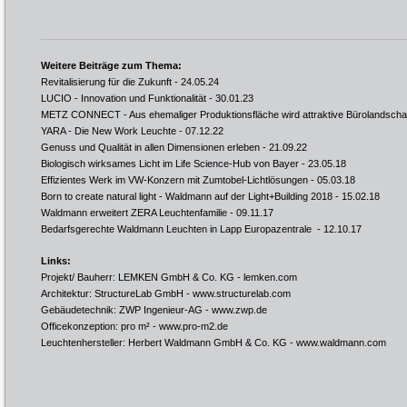
Weitere Beiträge zum Thema:
Revitalisierung für die Zukunft
- 24.05.24
LUCIO - Innovation und Funktionalität
- 30.01.23
METZ CONNECT - Aus ehemaliger Produktionsfläche wird attraktive Bürolandscha
YARA - Die New Work Leuchte
- 07.12.22
Genuss und Qualität in allen Dimensionen erleben
- 21.09.22
Biologisch wirksames Licht im Life Science-Hub von Bayer
- 23.05.18
Effizientes Werk im VW-Konzern mit Zumtobel-Lichtlösungen
- 05.03.18
Born to create natural light - Waldmann auf der Light+Building 2018
- 15.02.18
Waldmann erweitert ZERA Leuchtenfamilie
- 09.11.17
Bedarfsgerechte Waldmann Leuchten in Lapp Europazentrale
- 12.10.17
Links:
Projekt/ Bauherr: LEMKEN GmbH & Co. KG -
lemken.com
Architektur: StructureLab GmbH -
www.structurelab.com
Gebäudetechnik: ZWP Ingenieur-AG -
www.zwp.de
Officekonzeption: pro m² -
www.pro-m2.de
Leuchtenhersteller: Herbert Waldmann GmbH & Co. KG -
www.waldmann.com