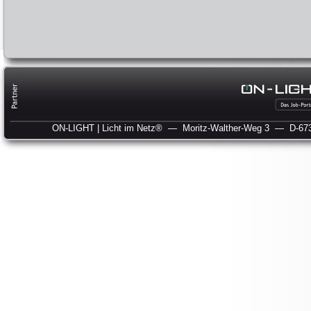
ON-LIGHT | Licht im Netz®
— Moritz-Walther-Weg 3
— D-673