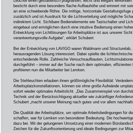
Leuchte einen gestalterisch prägnanten, leicht und elegant wirkenden
besticht durch eine besonders flache Aufbauhöhe und erinnert mit sein
an eine schwebende Röhre. Die mittige, horizontale Gestaltungsfuge p
zusätzlich und ist Ausdruck für die Lichtverteilung und mögliche Scha
indirektem Licht. Sichtbare Bedienelemente wie Tastschalter und Lic
eingebaut und ermöglichen durch eine intuitive Bedienung einen hohe
Entwicklung von Lichtlösungen für Arbeitsplätze ist aus unserer Sich
verantwortungsvolle Aufgabe“, erklärt Schubert.
Bei der Entwicklung von LAVIGO waren Waldmann und Structurelab, a
herausragenden Lösung interessiert. Dabei spielte die lichttechnisc
entscheidende Rolle. Zahlreiche Versuchsaufbauten, Lichtsimulation
durchgeführt – immer auf der Suche nach dem optimalen, effizienten 
profitieren nun die Mitarbeiter bei Lemken.
Die Stehleuchten erlauben ihnen größtmögliche Flexibilität: Verändern
Arbeitsplatzkonstellationen, können sie ohne große Aufwände umplatz
sofort wieder optimales Arbeitslicht. „Das Zusammenspiel von durchd
Technik und der Berücksichtigung aktueller wie zukünftiger Anforderu
Schubert „macht unserer Meinung nach gutes und vor allem nachhalt
Die Qualität der Arbeitsplätze, um optimale Arbeitsbedingungen für di
schaffen, war für Lemken von besonderer Bedeutung. Die hochwertige 
dazu bei. Mit der gelungenen Umsetzung einer modernen Bürolandsc
Zeichen für die Zukunftsorientierung und ideale Bedingungen zur Mita