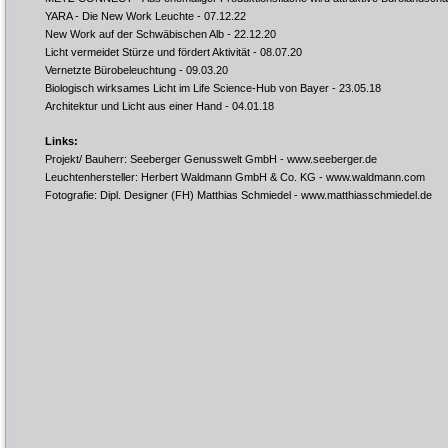
YARA - Die New Work Leuchte
- 07.12.22
New Work auf der Schwäbischen Alb
- 22.12.20
Licht vermeidet Stürze und fördert Aktivität
- 08.07.20
Vernetzte Bürobeleuchtung
- 09.03.20
Biologisch wirksames Licht im Life Science-Hub von Bayer
- 23.05.18
Architektur und Licht aus einer Hand
- 04.01.18
Links:
Projekt/ Bauherr: Seeberger Genusswelt GmbH -
www.seeberger.de
Leuchtenhersteller: Herbert Waldmann GmbH & Co. KG -
www.waldmann.com
Fotografie: Dipl. Designer (FH) Matthias Schmiedel -
www.matthiasschmiedel.de