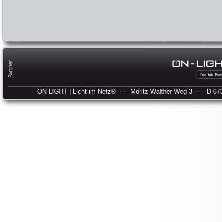
ON-LIGHT | Licht im Netz®
— Moritz-Walther-Weg 3
— D-673