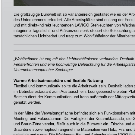
Die großzügige Bürowelt ist so variantenreich gestaltet wie es der Arb
des Unternehmens erfordert. Alle Arbeitsplätze sind entlang der Fens
und mit direkt-indirekt leuchtenden LAVIGO Stehleuchten von Waldma
integrierte Tageslicht- und Präsenzsensorik steuert die Beleuchtung
tatsächlichen Lichtbedarf und trägt zum Wohlfühlfaktor der Mitarbeite
„Wohlbefinden ist eng mit den Lichtverhältnissen verbunden. Deshalb
Fensterfronten und eine hochwertige Beleuchtung für die Arbeitsplät
Unternehmenssprecher Seeberger.
Warme Arbeitsatmosphäre und flexible Nutzung
Flexibel und kommunikativ sollte die Arbeitswelt sein. Deshalb laden
im Betriebsrestaurant zum Austausch ein. Loungebereiche bieten Plat
Bereich dient der Kommunikation und kann außerhalb der Mittagszeit
genutzt werden.
In der Mitte der Verwaltungsfläche befindet sich ein Funktionskern mi
Meeting- und Fokusräumen. Die Farbigkeit der Keramikfassade, die Gr
und Braun-Töne vereint, fließt auch in die Bürowelt ein. Frische und
Brauntöne sowie haptisch angenehme Materialien wie Holz, Filz und
wohnlich und warm. Die Waldmann Ein- und Anbauleuchten IDOO.fit 