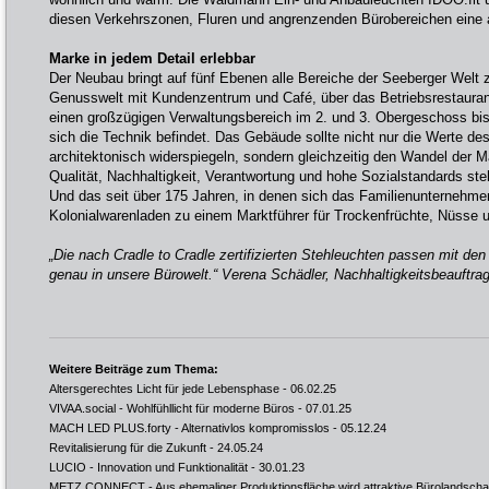
diesen Verkehrszonen, Fluren und angrenzenden Bürobereichen ein
Marke in jedem Detail erlebbar
Der Neubau bringt auf fünf Ebenen alle Bereiche der Seeberger Wel
Genusswelt mit Kundenzentrum und Café, über das Betriebsrestaura
einen großzügigen Verwaltungsbereich im 2. und 3. Obergeschoss bi
sich die Technik befindet. Das Gebäude sollte nicht nur die Werte d
architektonisch widerspiegeln, sondern gleichzeitig den Wandel der 
Qualität, Nachhaltigkeit, Verantwortung und hohe Sozialstandards ste
Und das seit über 175 Jahren, in denen sich das Familienunternehm
Kolonialwarenladen zu einem Marktführer für Trockenfrüchte, Nüsse u
„Die nach Cradle to Cradle zertifizierten Stehleuchten passen mit d
genau in unsere Bürowelt.“ Verena Schädler, Nachhaltigkeitsbeauftrag
Weitere Beiträge zum Thema:
Altersgerechtes Licht für jede Lebensphase
- 06.02.25
VIVAA.social - Wohlfühllicht für moderne Büros
- 07.01.25
MACH LED PLUS.forty - Alternativlos kompromisslos
- 05.12.24
Revitalisierung für die Zukunft
- 24.05.24
LUCIO - Innovation und Funktionalität
- 30.01.23
METZ CONNECT - Aus ehemaliger Produktionsfläche wird attraktive Bürolandscha