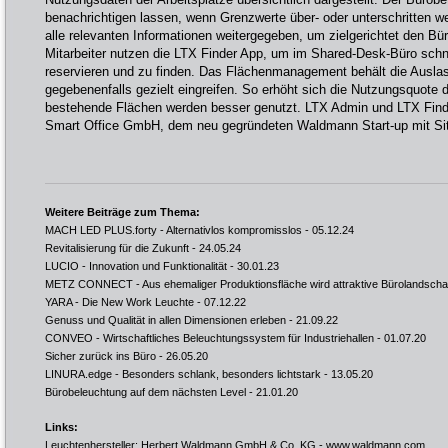
benachrichtigen lassen, wenn Grenzwerte über- oder unterschritten w
alle relevanten Informationen weitergegeben, um zielgerichtet den Bür
Mitarbeiter nutzen die LTX Finder App, um im Shared-Desk-Büro schne
reservieren und zu finden. Das Flächenmanagement behält die Ausla
gegebenenfalls gezielt eingreifen. So erhöht sich die Nutzungsquote d
bestehende Flächen werden besser genutzt. LTX Admin und LTX Finde
Smart Office GmbH, dem neu gegründeten Waldmann Start-up mit Sitz
Weitere Beiträge zum Thema:
MACH LED PLUS.forty - Alternativlos kompromisslos
- 05.12.24
Revitalisierung für die Zukunft
- 24.05.24
LUCIO - Innovation und Funktionalität
- 30.01.23
METZ CONNECT - Aus ehemaliger Produktionsfläche wird attraktive Bürolandscha
YARA - Die New Work Leuchte
- 07.12.22
Genuss und Qualität in allen Dimensionen erleben
- 21.09.22
CONVEO - Wirtschaftliches Beleuchtungssystem für Industriehallen
- 01.07.20
Sicher zurück ins Büro
- 26.05.20
LINURA.edge - Besonders schlank, besonders lichtstark
- 13.05.20
Bürobeleuchtung auf dem nächsten Level
- 21.01.20
Links:
Leuchtenhersteller: Herbert Waldmann GmbH & Co. KG -
www.waldmann.com