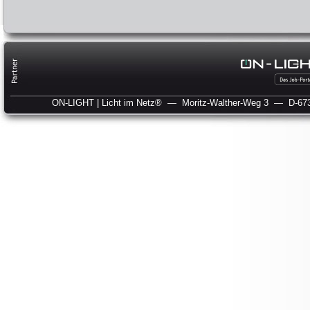
ON-LIGHT | Licht im Netz®
— Moritz-Walther-Weg 3
— D-673