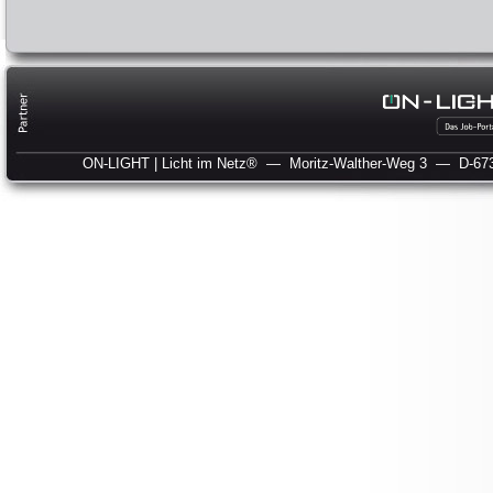
ON-LIGHT | Licht im Netz®
— Moritz-Walther-Weg 3
— D-673