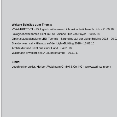
Weitere Beiträge zum Thema:
VIVAA FREE VTL - Biologisch wirksames Licht mit wohnlichem Schick
- 21.09.18
Biologisch wirksames Licht im Life Science-Hub von Bayer
- 23.05.18
Optimal ausbalancierte LED-Technik - Barthelme auf der Light+Building 2018
- 20.0
Standortwechsel – Glamox auf der Light+Building 2018
- 16.02.18
Architektur und Licht aus einer Hand
- 04.01.18
Waldmann erweitert ZERA Leuchtenfamilie
- 09.11.17
Links:
Leuchtenhersteller: Herbert Waldmann GmbH & Co. KG -
www.waldmann.com