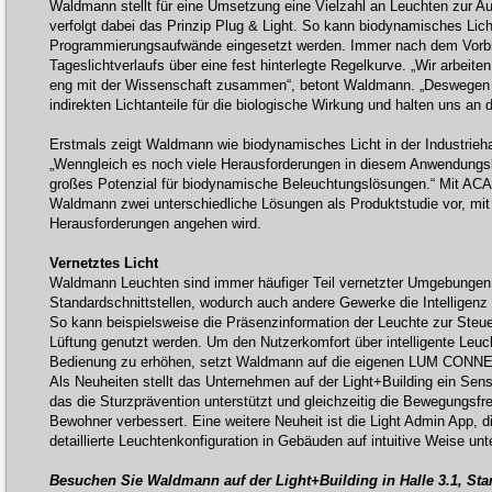
Waldmann stellt für eine Umsetzung eine Vielzahl an Leuchten zur 
verfolgt dabei das Prinzip Plug & Light. So kann biodynamisches Lic
Programmierungsaufwände eingesetzt werden. Immer nach dem Vorbil
Tageslichtverlaufs über eine fest hinterlegte Regelkurve. „Wir arbeit
eng mit der Wissenschaft zusammen“, betont Waldmann. „Deswegen n
indirekten Lichtanteile für die biologische Wirkung und halten uns an 
Erstmals zeigt Waldmann wie biodynamisches Licht in der Industrieh
„Wenngleich es noch viele Herausforderungen in diesem Anwendungsbe
großes Potenzial für biodynamische Beleuchtungslösungen.“ Mit A
Waldmann zwei unterschiedliche Lösungen als Produktstudie vor, mi
Herausforderungen angehen wird.
Vernetztes Licht
Waldmann Leuchten sind immer häufiger Teil vernetzter Umgebungen
Standardschnittstellen, wodurch auch andere Gewerke die Intelligenz
So kann beispielsweise die Präsenzinformation der Leuchte zur Steu
Lüftung genutzt werden. Um den Nutzerkomfort über intelligente Leuc
Bedienung zu erhöhen, setzt Waldmann auf die eigenen LUM CON
Als Neuheiten stellt das Unternehmen auf der Light+Building ein Sens
das die Sturzprävention unterstützt und gleichzeitig die Bewegungsfr
Bewohner verbessert. Eine weitere Neuheit ist die Light Admin App, d
detaillierte Leuchtenkonfiguration in Gebäuden auf intuitive Weise unte
Besuchen Sie Waldmann auf der Light+Building in Halle 3.1, St