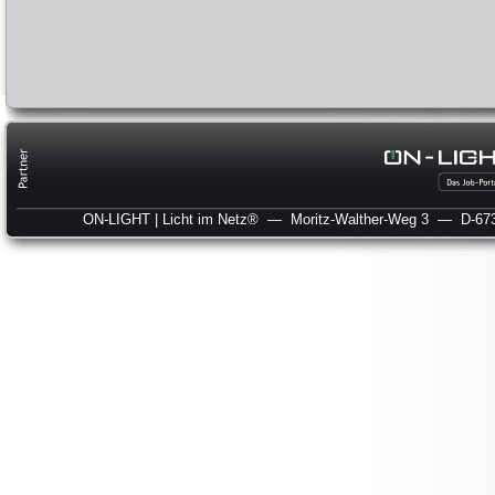
ON-LIGHT | Licht im Netz®
— Moritz-Walther-Weg 3
— D-673