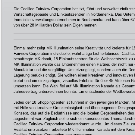
Die Cadillac Fairview Corporation besitzt, führt und verwaltet einflussr
Wirtschaftsgebäude und Einkaufszentren in Nordamerika. Das Untern
Immobilienverwaltungsunternehmen in Nordamerika und kann über 6
von über 28 Milliarden Dollar sein Eigen nennen.
Einmal mehr zeigt MK Illumination seine Kreativität und kreierte für 
Fairview Corporation individuelle, wahrhaftige Lichterlebnisse. Cadilla
beauftragte MK damit, 18 Einkaufszentren für die Weihnachtszeit zu d
MK Illumination wählte das Unternehmen einen Partner, der nicht nur
Manufaktur und die sorgfältige Umsetzung legt, sondern auch die De
Lagerung berücksichtigt. Sie wollten einen kreativen und innovativen P
bietet und ein einzigartiges, visuelles Erlebnis für über 45 Millionen
umsetzen kann. Die Wahl fiel auf MK Illumination Kanada als Gesamt
Jahresvertrag unterzeichnen konnte. Ein entscheidender Wettbewerbsv
Jedes der 18 Shoppingcenter ist führend in den jeweiligen Märkten. 
mit Hilfe von kreativer Grenzenlosigkeit und überzeugender Designs
Konzept, das auf die Bedürfnisse und die lokalen Gegebenheiten des
abgestimmt war. Zugleich sollte sich ein konsequentes Thema durch d
Cadillac Fairview Corporation wiedererkannt wurde. Um dieses Ziel zu 
Realität umzusetzen, arbeitete MK Illumination Kanada mit dem Krea
Cadillac Fairview Corporation eng zusammen.