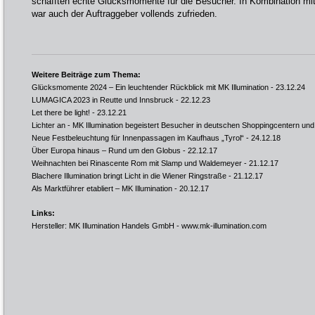
schafften echte Glücksmomente für die Besucher. In Kombination m
war auch der Auftraggeber vollends zufrieden.
Weitere Beiträge zum Thema:
Glücksmomente 2024 – Ein leuchtender Rückblick mit MK Illumination
- 23.12.24
LUMAGICA 2023 in Reutte und Innsbruck
- 22.12.23
Let there be light!
- 23.12.21
Lichter an - MK Illumination begeistert Besucher in deutschen Shoppingcentern und
Neue Festbeleuchtung für Innenpassagen im Kaufhaus „Tyrol“
- 24.12.18
Über Europa hinaus – Rund um den Globus
- 22.12.17
Weihnachten bei Rinascente Rom mit Slamp und Waldemeyer
- 21.12.17
Blachere Illumination bringt Licht in die Wiener Ringstraße
- 21.12.17
Als Marktführer etabliert – MK Illumination
- 20.12.17
Links:
Hersteller: MK Illumination Handels GmbH -
www.mk-illumination.com