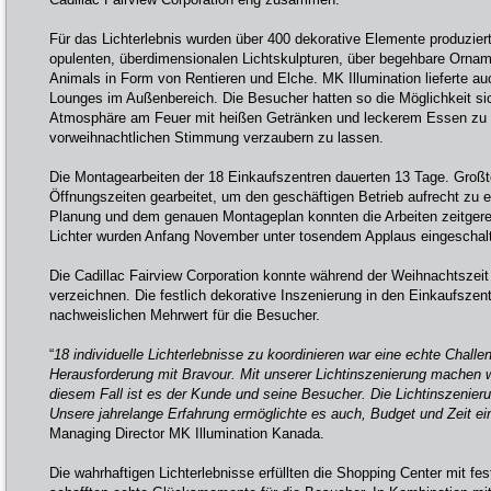
Für das Lichterlebnis wurden über 400 dekorative Elemente produziert
opulenten, überdimensionalen Lichtskulpturen, über begehbare Orname
Animals in Form von Rentieren und Elche. MK Illumination lieferte au
Lounges im Außenbereich. Die Besucher hatten so die Möglichkeit sic
Atmosphäre am Feuer mit heißen Getränken und leckerem Essen zu 
vorweihnachtlichen Stimmung verzaubern zu lassen.
Die Montagearbeiten der 18 Einkaufszentren dauerten 13 Tage. Großt
Öffnungszeiten gearbeitet, um den geschäftigen Betrieb aufrecht zu e
Planung und dem genauen Montageplan konnten die Arbeiten zeitgerec
Lichter wurden Anfang November unter tosendem Applaus eingeschalt
Die Cadillac Fairview Corporation konnte während der Weihnachtszeit
verzeichnen. Die festlich dekorative Inszenierung in den Einkaufszent
nachweislichen Mehrwert für die Besucher.
“
18 individuelle Lichterlebnisse zu koordinieren war eine echte Chall
Herausforderung mit Bravour. Mit unserer Lichtinszenierung machen 
diesem Fall ist es der Kunde und seine Besucher. Die Lichtinszenieru
Unsere jahrelange Erfahrung ermöglichte es auch, Budget und Zeit ei
Managing Director MK Illumination Kanada.
Die wahrhaftigen Lichterlebnisse erfüllten die Shopping Center mit fe