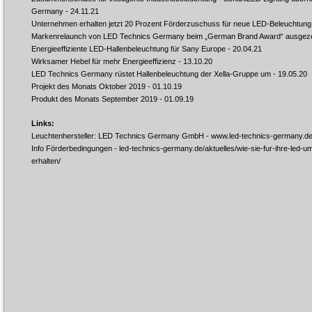
Germany
- 24.11.21
Unternehmen erhalten jetzt 20 Prozent Förderzuschuss für neue LED-Beleuchtung
Markenrelaunch von LED Technics Germany beim „German Brand Award“ ausgeze
Energieeffiziente LED-Hallenbeleuchtung für Sany Europe
- 20.04.21
Wirksamer Hebel für mehr Energieeffizienz
- 13.10.20
LED Technics Germany rüstet Hallenbeleuchtung der Xella-Gruppe um
- 19.05.20
Projekt des Monats Oktober 2019
- 01.10.19
Produkt des Monats September 2019
- 01.09.19
Links:
Leuchtenhersteller: LED Technics Germany GmbH -
www.led-technics-germany.d
Info Förderbedingungen -
led-technics-germany.de/aktuelles/wie-sie-fur-ihre-led-u
erhalten/