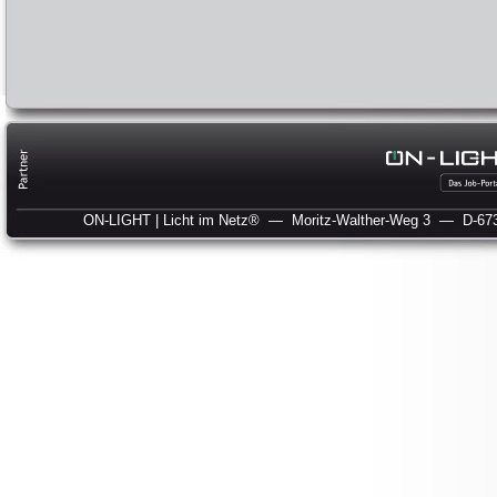
ON-LIGHT | Licht im Netz®
— Moritz-Walther-Weg 3
— D-673