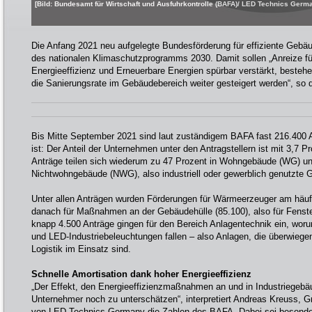
[Bild: Bundesamt für Wirtschaft und Ausfuhrkontrolle (BAFA)/ LED Technics Ger
Die Anfang 2021 neu aufgelegte Bundesförderung für effiziente Gebä
des nationalen Klimaschutzprogramms 2030. Damit sollen „Anreize für
Energieeffizienz und Erneuerbare Energien spürbar verstärkt, beste
die Sanierungsrate im Gebäudebereich weiter gesteigert werden“, so d
Bis Mitte September 2021 sind laut zuständigem BAFA fast 216.400 A
ist: Der Anteil der Unternehmen unter den Antragstellern ist mit 3,7 P
Anträge teilen sich wiederum zu 47 Prozent in Wohngebäude (WG) un
Nichtwohngebäude (NWG), also industriell oder gewerblich genutzte 
Unter allen Anträgen wurden Förderungen für Wärmeerzeuger am häufi
danach für Maßnahmen an der Gebäudehülle (85.100), also für Fens
knapp 4.500 Anträge gingen für den Bereich Anlagentechnik ein, woru
und LED-Industriebeleuchtungen fallen – also Anlagen, die überwiege
Logistik im Einsatz sind.
Schnelle Amortisation dank hoher Energieeffizienz
„Der Effekt, den Energieeffizienzmaßnahmen an und in Industriegebä
Unternehmer noch zu unterschätzen“, interpretiert Andreas Kreuss, G
von LED Technics Germany die Zahlen des BAFA. Dabei sei besonder