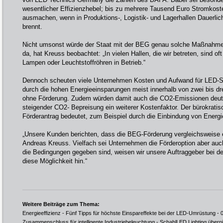
wesentlicher Effizienzhebel; bis zu mehrere Tausend Euro Stromkost
ausmachen, wenn in Produktions-, Logistik- und Lagerhallen Dauerlic
brennt.
Nicht umsonst würde der Staat mit der BEG genau solche Maßnahmen
da, hat Kreuss beobachtet: „In vielen Hallen, die wir betreten, sind o
Lampen oder Leuchtstoffröhren in Betrieb.“
Dennoch scheuten viele Unternehmen Kosten und Aufwand für LED-Sa
durch die hohen Energieeinsparungen meist innerhalb von zwei bis dr
ohne Förderung. Zudem würden damit auch die CO2-Emissionen deutl
steigender CO2- Bepreisung ein weiterer Kostenfaktor. Der bürokrati
Förderantrag bedeutet, zum Beispiel durch die Einbindung von Energi
„Unsere Kunden berichten, dass die BEG-Förderung vergleichsweise e
Andreas Kreuss. Vielfach sei Unternehmen die Förderoption aber auch
die Bedingungen gegeben sind, weisen wir unsere Auftraggeber bei d
diese Möglichkeit hin.“
Weitere Beiträge zum Thema:
Energieeffizienz - Fünf Tipps für höchste Einspareffekte bei der LED-Umrüstung
- 
Zusammenschluss für intelligente Industriebeleuchtung - SchahlLED Lighting übe