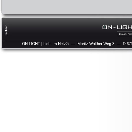
ON-LIGHT | Licht im Netz®
— Moritz-Walther-Weg 3
— D-673