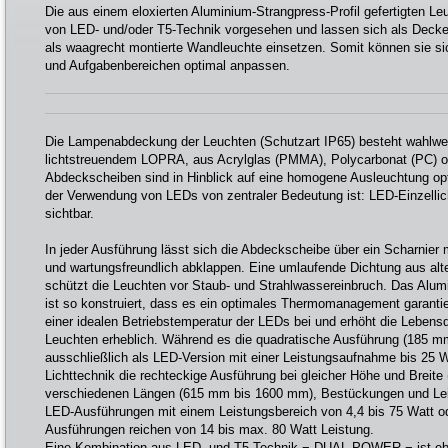
Die aus einem eloxierten Aluminium-Strangpress-Profil gefertigten Le
von LED- und/oder T5-Technik vorgesehen und lassen sich als Decke
als waagrecht montierte Wandleuchte einsetzen. Somit können sie s
und Aufgabenbereichen optimal anpassen.
Die Lampenabdeckung der Leuchten (Schutzart IP65) besteht wahlwe
lichtstreuendem LOPRA, aus Acrylglas (PMMA), Polycarbonat (PC) 
Abdeckscheiben sind in Hinblick auf eine homogene Ausleuchtung opt
der Verwendung von LEDs von zentraler Bedeutung ist: LED-Einzellic
sichtbar.
In jeder Ausführung lässt sich die Abdeckscheibe über ein Scharnier 
und wartungsfreundlich abklappen. Eine umlaufende Dichtung aus alt
schützt die Leuchten vor Staub- und Strahlwassereinbruch. Das Alu
ist so konstruiert, dass es ein optimales Thermomanagement garantier
einer idealen Betriebstemperatur der LEDs bei und erhöht die Lebensd
Leuchten erheblich. Während es die quadratische Ausführung (185
ausschließlich als LED-Version mit einer Leistungsaufnahme bis 25 Wa
Lichttechnik die rechteckige Ausführung bei gleicher Höhe und Breit
verschiedenen Längen (615 mm bis 1600 mm), Bestückungen und Leis
LED-Ausführungen mit einem Leistungsbereich von 4,4 bis 75 Watt ode
Ausführungen reichen von 14 bis max. 80 Watt Leistung.
Eine Kombination aus LED- und T5-Technik − DUAL POWER − ist ebe