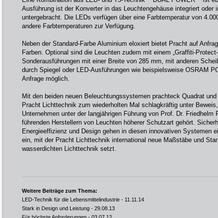
Ausführung ist der Konverter in das Leuchtengehäuse integriert oder
untergebracht. Die LEDs verfügen über eine Farbtemperatur von 4.00
andere Farbtemperaturen zur Verfügung.
Neben der Standard-Farbe Aluminium eloxiert bietet Pracht auf Anfrag
Farben. Optional sind die Leuchten zudem mit einem „Graffiti-Protect-
Sonderausführungen mit einer Breite von 285 mm, mit anderen Scheib
durch Spiegel oder LED-Ausführungen wie beispielsweise OSRAM PO
Anfrage möglich.
Mit den beiden neuen Beleuchtungssystemen prachteck Quadrat und 
Pracht Lichttechnik zum wiederholten Mal schlagkräftig unter Beweis,
Unternehmen unter der langjährigen Führung von Prof. Dr. Friedhelm P
führenden Herstellern von Leuchten höherer Schutzart gehört. Sicherhe
Energieeffizienz und Design gehen in diesen innovativen Systemen e
ein, mit der Pracht Lichttechnik international neue Maßstäbe und Sta
wasserdichten Lichttechnik setzt.
Weitere Beiträge zum Thema:
LED-Technik für die Lebensmittelindustrie
- 11.11.14
Stark in Design und Leistung
- 29.08.13
Für höchste Anforderungen
- 03.07.12