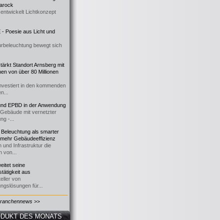
 Barock
entwickelt Lichtkonzept
- Poesie aus Licht und
urbeleuchtung bewegt sich
ärkt Standort Arnsberg mit
onen von über 80 Millionen
nvestiert in den kommenden
n...
d EPBD in der Anwendung
e Gebäude mit vernetzter
ng -...
 Beleuchtung als smarter
 mehr Gebäudeeffizienz
 und Infrastruktur die
n von...
itet seine
tätigkeit aus
eller von
ngslösungen für...
Branchennews >>
DUKT DES MONATS