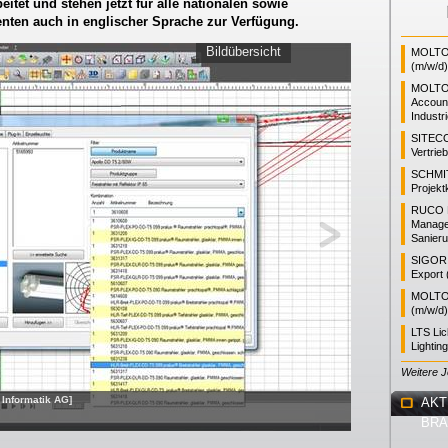
itet und stehen jetzt für alle nationalen sowie
enten auch in englischer Sprache zur Verfügung.
Bildübersicht
MOLTO 
(m/w/d)
MOLTO
Accoun
Industr
SITEC
Vertrie
SCHMI
Projekt
RUCO L
Manager
Sanieru
SIGOR L
Export 
MOLTO 
(m/w/d)
LTS Li
Lightin
Weitere 
 Informatik AG]
AKT
BR