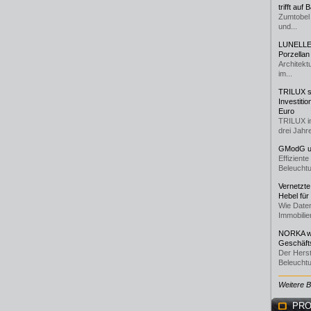
trifft auf
Zumtobel 
und...
LUNELLE 
Porzellan
Architekt
im...
TRILUX st
Investiti
Euro
TRILUX i
drei Jahre
GModG un
Effizient
Beleuchtu
Vernetzte
Hebel für
Wie Daten
Immobilie
NORKA we
Geschäfts
Der Herst
Beleuchtu
Weitere 
PRO