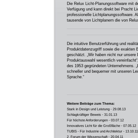
Die Relux Licht-Planungssoftware mit d
Verfügung und kann direkt bei Pracht Lic
professionelle Lichtplanungssoftware. A
tausende von Lichtplanern die von Relu
Die intuitive Benutzerführung und realit
Produktdatenzugriff sowie die exakte
geschätzt. „Wir haben nicht nur unsere 
Produktauswahl wesentlich vereinfacht“
des 1953 gegründeten Unternehmens. „Lic
schneller und bequemer mit unseren Le
Sprache.“
Weitere Beiträge zum Thema:
Stark in Design und Leistung
- 29.08.13
Schlagkräftiger Beweis
- 31.01.13
Für höchste Anforderungen
- 03.07.12
Innovatives Licht für die Großfläche
- 07.05.12
TUBIS - Für Industrie und Architektur
- 13.10.11
2. Forum der Wissenschaft
- 20.04.11