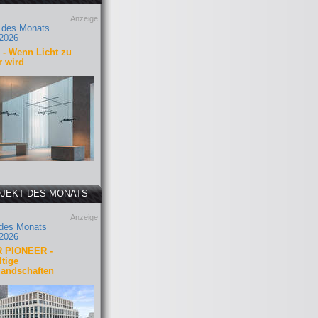
Anzeige
 des Monats
2026
- Wenn Licht zu
r wird
JEKT DES MONATS
Anzeige
 des Monats
2026
 PIONEER -
tige
landschaften