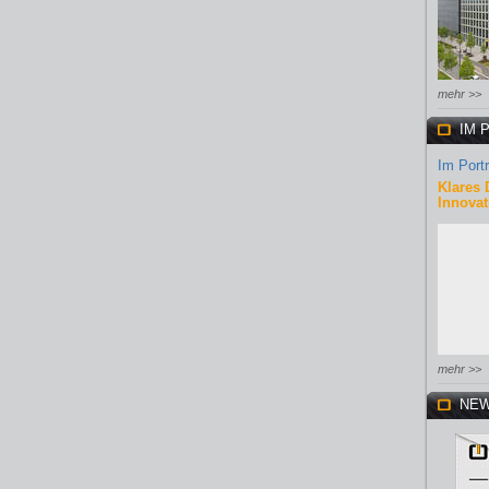
mehr >>
IM 
Im Portr
Klares 
Innovat
mehr >>
NEW