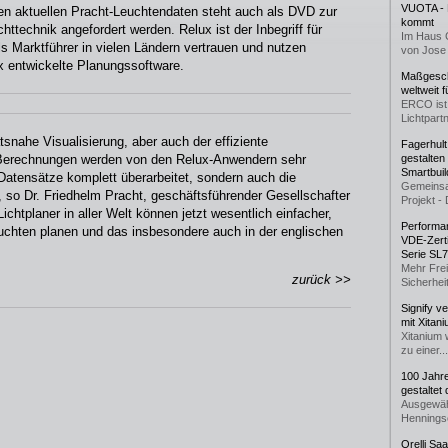
VUOTA - L
en aktuellen Pracht-Leuchtendaten steht auch als DVD zur
kommt
httechnik angefordert werden. Relux ist der Inbegriff für
Im Haus 
ls Marktführer in vielen Ländern vertrauen und nutzen
von Jose 
x entwickelte Planungssoftware.
Maßgeschn
weltweit 
ERCO ist 
Lichtpartn
ätsnahe Visualisierung, aber auch der effiziente
Fagerhul
n Berechnungen werden von den Relux-Anwendern sehr
gestalten
Smartbuil
Datensätze komplett überarbeitet, sondern auch die
Gemeinsa
, so Dr. Friedhelm Pracht, geschäftsführender Gesellschafter
Projekt - 
htplaner in aller Welt können jetzt wesentlich einfacher,
Performan
uchten planen und das insbesondere auch in der englischen
VDE-Zerti
Serie SL
Mehr Frei
zurück >>
Sicherheit
Signify v
mit Xitan
Xitanium 
zu einer...
100 Jahr
gestaltet
Ausgewäh
Henningse
Orelli Sa