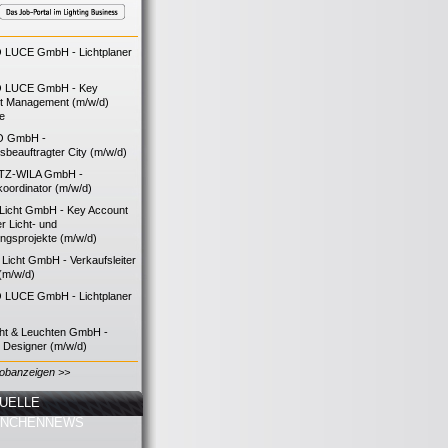
LUCE GmbH - Lichtplaner
 LUCE GmbH - Key
t Management (m/w/d)
ie
O GmbH -
bsbeauftragter City (m/w/d)
TZ-WILA GmbH -
koordinator (m/w/d)
icht GmbH - Key Account
 Licht- und
ngsprojekte (m/w/d)
icht GmbH - Verkaufsleiter
(m/w/d)
LUCE GmbH - Lichtplaner
cht & Leuchten GmbH -
g Designer (m/w/d)
Jobanzeigen >>
UELLE
ANCHENNEWS