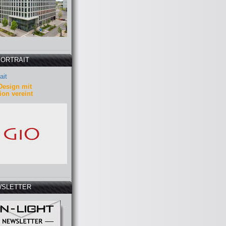
PORTRAIT
ait
Design mit
ion vereint
SLETTER