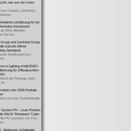
icht, das aus der Leere
Casa Catasüs, entworfen
Antonio...
eiderte Lichtlösung für ein
führendes Kunstevent
ab 2026 offizieller
er der Art...
t Group und Zumtobel Group
 die Zukunft offener
ding-Standards
mes RealEstateCore-
Die...
ce in Lighting erhält ENEC-
fizierung für Officeleuchten-
730+
heit in der Planung, mehr
 im...
erstärkt sein OEM-Portfolio
ium
wird von einer Produktfamilie
e System PH - Louis Poulsen
 die RAUS "Rehwiese" Cabin
lte PH-Leuchten von Poul
n...
al - Modernes Lichtdesign