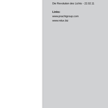
Die Revolution des Lichts
- 22.02.11
Links:
www.prachtgroup.com
www.relux.biz