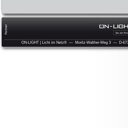
ON-LIGHT | Licht im Netz®
— Moritz-Walther-Weg 3
— D-673