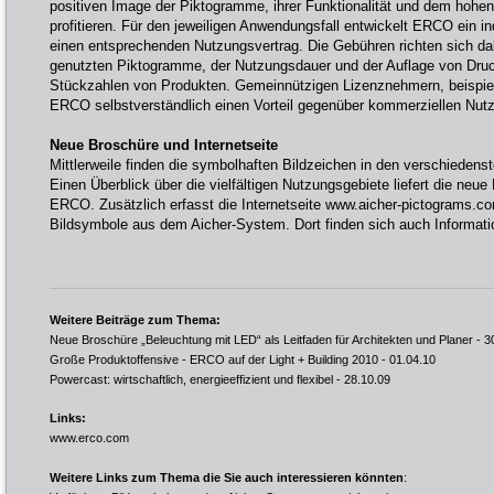
positiven Image der Piktogramme, ihrer Funktionalität und dem hoh
profitieren. Für den jeweiligen Anwendungsfall entwickelt ERCO ein i
einen entsprechenden Nutzungsvertrag. Die Gebühren richten sich da
genutzten Piktogramme, der Nutzungsdauer und der Auflage von Dr
Stückzahlen von Produkten. Gemeinnützigen Lizenznehmern, beispie
ERCO selbstverständlich einen Vorteil gegenüber kommerziellen Nutz
Neue Broschüre und Internetseite
Mittlerweile finden die symbolhaften Bildzeichen in den verschieden
Einen Überblick über die vielfältigen Nutzungsgebiete liefert die ne
ERCO. Zusätzlich erfasst die Internetseite www.aicher-pictograms.co
Bildsymbole aus dem Aicher-System. Dort finden sich auch Informati
Weitere Beiträge zum Thema:
Neue Broschüre „Beleuchtung mit LED“ als Leitfaden für Architekten und Planer
- 3
Große Produktoffensive - ERCO auf der Light + Building 2010
- 01.04.10
Powercast: wirtschaftlich, energieeffizient und flexibel
- 28.10.09
Links:
www.erco.com
Weitere Links zum Thema die Sie auch interessieren könnten
: