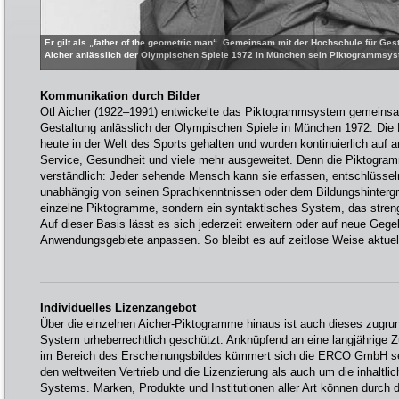
Er gilt als „father of the geometric man“. Gemeinsam mit der Hochschule für Gest
Aicher anlässlich der Olympischen Spiele 1972 in München sein Piktogrammsy
Kommunikation durch Bilder
Otl Aicher (1922–1991) entwickelte das Piktogrammsystem gemeinsa
Gestaltung anlässlich der Olympischen Spiele in München 1972. Die 
heute in der Welt des Sports gehalten und wurden kontinuierlich auf 
Service, Gesundheit und viele mehr ausgeweitet. Denn die Piktogramm
verständlich: Jeder sehende Mensch kann sie erfassen, entschlüssel
unabhängig von seinen Sprachkenntnissen oder dem Bildungshintergru
einzelne Piktogramme, sondern ein syntaktisches System, das streng
Auf dieser Basis lässt es sich jederzeit erweitern oder auf neue Geg
Anwendungsgebiete anpassen. So bleibt es auf zeitlose Weise aktuell
Individuelles Lizenzangebot
Über die einzelnen Aicher-Piktogramme hinaus ist auch dieses zugrun
System urheberrechtlich geschützt. Anknüpfend an eine langjährige 
im Bereich des Erscheinungsbildes kümmert sich die ERCO GmbH se
den weltweiten Vertrieb und die Lizenzierung als auch um die inhaltli
Systems. Marken, Produkte und Institutionen aller Art können durch 