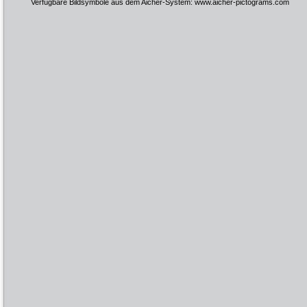
Verfügbare Bildsymbole aus dem Aicher-System:
www.aicher-pictograms.com