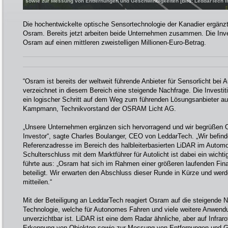
sowie zur Messung von Entfernungen und Geschwindigkeiten [Bild: LeddarTech In
Die hochentwickelte optische Sensortechnologie der Kanadier ergänzt
Osram. Bereits jetzt arbeiten beide Unternehmen zusammen. Die Inve
Osram auf einen mittleren zweistelligen Millionen-Euro-Betrag.
“Osram ist bereits der weltweit führende Anbieter für Sensorlicht be
verzeichnet in diesem Bereich eine steigende Nachfrage. Die Investiti
ein logischer Schritt auf dem Weg zum führenden Lösungsanbieter au
Kampmann, Technikvorstand der OSRAM Licht AG.
„Unsere Unternehmen ergänzen sich hervorragend und wir begrüßen O
Investor“, sagte Charles Boulanger, CEO von LeddarTech. „Wir befin
Referenzadresse im Bereich des halbleiterbasierten LiDAR im Automo
Schulterschluss mit dem Marktführer für Autolicht ist dabei ein wichti
führte aus: „Osram hat sich im Rahmen einer größeren laufenden Fin
beteiligt. Wir erwarten den Abschluss dieser Runde in Kürze und wer
mitteilen.“
Mit der Beteiligung an LeddarTech reagiert Osram auf die steigende
Technologie, welche für Autonomes Fahren und viele weitere Anwendu
unverzichtbar ist. LiDAR ist eine dem Radar ähnliche, aber auf Infrar
Erkennung von Objekten sowie zur Messung von Entfernungen und G