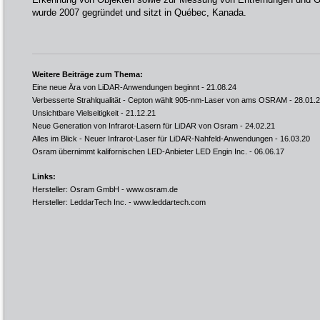
wurde 2007 gegründet und sitzt in Québec, Kanada.
Weitere Beiträge zum Thema:
Eine neue Ära von LiDAR-Anwendungen beginnt
- 21.08.24
Verbesserte Strahlqualität - Cepton wählt 905-nm-Laser von ams OSRAM
- 28.01.
Unsichtbare Vielseitigkeit
- 21.12.21
Neue Generation von Infrarot-Lasern für LiDAR von Osram
- 24.02.21
Alles im Blick - Neuer Infrarot-Laser für LiDAR-Nahfeld-Anwendungen
- 16.03.20
Osram übernimmt kalifornischen LED-Anbieter LED Engin Inc.
- 06.06.17
Links:
Hersteller: Osram GmbH -
www.osram.de
Hersteller: LeddarTech Inc. -
www.leddartech.com