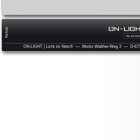
ON-LIGHT | Licht im Netz®
— Moritz-Walther-Weg 3
— D-673