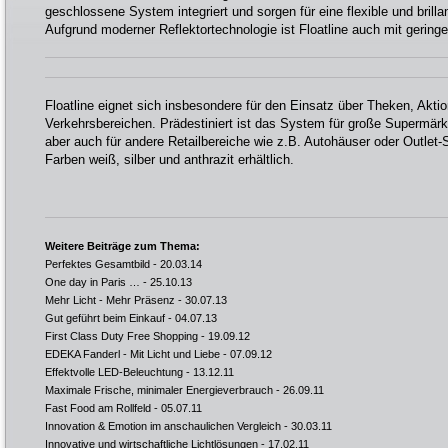
geschlossene System integriert und sorgen für eine flexible und bril
Aufgrund moderner Reflektortechnologie ist Floatline auch mit gering
Floatline eignet sich insbesondere für den Einsatz über Theken, Akti
Verkehrsbereichen. Prädestiniert ist das System für große Supermär
aber auch für andere Retailbereiche wie z.B. Autohäuser oder Outlet-St
Farben weiß, silber und anthrazit erhältlich.
Weitere Beiträge zum Thema:
Perfektes Gesamtbild
- 20.03.14
One day in Paris …
- 25.10.13
Mehr Licht - Mehr Präsenz
- 30.07.13
Gut geführt beim Einkauf
- 04.07.13
First Class Duty Free Shopping
- 19.09.12
EDEKA Fanderl - Mit Licht und Liebe
- 07.09.12
Effektvolle LED-Beleuchtung
- 13.12.11
Maximale Frische, minimaler Energieverbrauch
- 26.09.11
Fast Food am Rollfeld
- 05.07.11
Innovation & Emotion im anschaulichen Vergleich
- 30.03.11
Innovative und wirtschaftliche Lichtlösungen
- 17.02.11