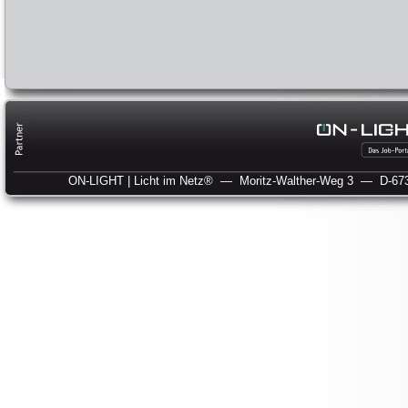
ON-LIGHT | Licht im Netz®
— Moritz-Walther-Weg 3
— D-673