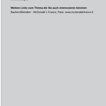
Weitere Links zum Thema die Sie auch interessieren könnten
:
Bauherr/Betreiber - McDonald´s France, Paris:
www.mcdonaldsfrance.fr