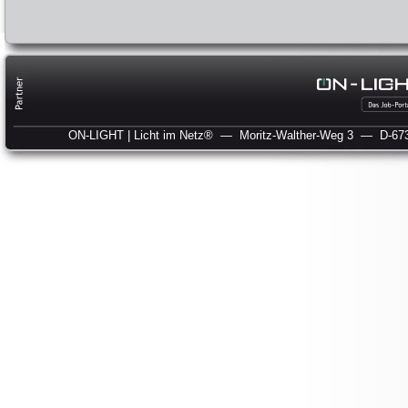
ON-LIGHT | Licht im Netz®
— Moritz-Walther-Weg 3
— D-673