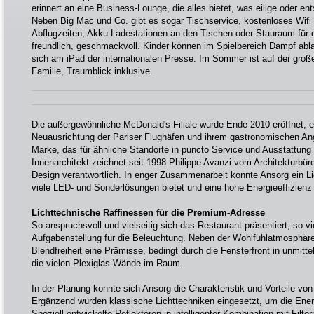
erinnert an eine Business-Lounge, die alles bietet, was eilige oder 
Neben Big Mac und Co. gibt es sogar Tischservice, kostenloses Wifi
Abflugzeiten, Akku-Ladestationen an den Tischen oder Stauraum für da
freundlich, geschmackvoll. Kinder können im Spielbereich Dampf a
sich am iPad der internationalen Presse. Im Sommer ist auf der große
Familie, Traumblick inklusive.
Die außergewöhnliche McDonald's Filiale wurde Ende 2010 eröffnet, ei
Neuausrichtung der Pariser Flughäfen und ihrem gastronomischen Ang
Marke, das für ähnliche Standorte in puncto Service und Ausstattung
Innenarchitekt zeichnet seit 1998 Philippe Avanzi vom Architekturbüro
Design verantwortlich. In enger Zusammenarbeit konnte Ansorg ein 
viele LED- und Sonderlösungen bietet und eine hohe Energieeffizienz e
Lichttechnische Raffinessen für die Premium-Adresse
So anspruchsvoll und vielseitig sich das Restaurant präsentiert, so vie
Aufgabenstellung für die Beleuchtung. Neben der Wohlfühlatmosphäre
Blendfreiheit eine Prämisse, bedingt durch die Fensterfront in unmitt
die vielen Plexiglas-Wände im Raum.
In der Planung konnte sich Ansorg die Charakteristik und Vorteile v
Ergänzend wurden klassische Lichttechniken eingesetzt, um die Energ
Speziell entwickelte Reflektoren in intelligenter Kombination mit Filte