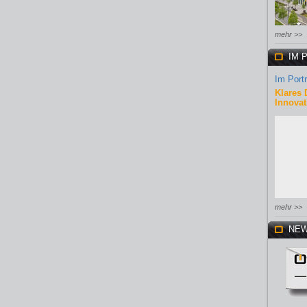
mehr >>
IM 
Im Portr
Klares 
Innovat
mehr >>
NEW