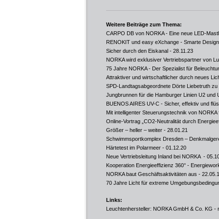
Weitere Beiträge zum Thema:
CARPO DB von NORKA - Eine neue LED-Mastle
RENOKIT und easy eXchange - Smarte Designlö
Sicher durch den Eiskanal
- 28.11.23
NORKA wird exklusiver Vertriebspartner von Lux
75 Jahre NORKA - Der Spezialist für Beleuchtu
Attraktiver und wirtschaftlicher durch neues Lic
SPD-Landtagsabgeordnete Dörte Liebetruth z
Jungbrunnen für die Hamburger Linien U2 und 
BUENOS AIRES UV-C - Sicher, effektiv und flüst
Mit intelligenter Steuerungstechnik von NORKA fi
Online-Vortrag „CO2-Neutralität durch Energieef
Größer – heller – weiter
- 28.01.21
Schwimmsportkomplex Dresden – Denkmalgere
Härtetest im Polarmeer
- 01.12.20
Neue Vertriebsleitung Inland bei NORKA
- 05.1
Kooperation Energieeffizienz 360° - Energiewo
NORKA baut Geschäftsaktivitäten aus
- 22.05.
70 Jahre Licht für extreme Umgebungsbedingu
Links:
Leuchtenhersteller: NORKA GmbH & Co. KG -