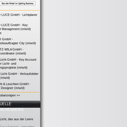
LUCE GmbH - Lichtplaner
 LUCE GmbH - Key
t Management (m/w/d)
ie
O GmbH -
bsbeauftragter City (m/w/d)
TZ-WILA GmbH -
koordinator (m/w/d)
icht GmbH - Key Account
 Licht- und
ngsprojekte (m/w/d)
icht GmbH - Verkaufsleiter
(m/w/d)
cht & Leuchten GmbH -
g Designer (m/w/d)
Jobanzeigen >>
UELLE
ANCHENNEWS
icht, das aus der Leere