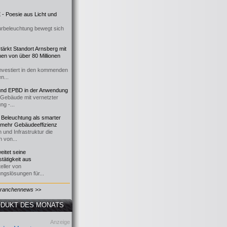
- Poesie aus Licht und
urbeleuchtung bewegt sich
ärkt Standort Arnsberg mit
onen von über 80 Millionen
nvestiert in den kommenden
n...
d EPBD in der Anwendung
e Gebäude mit vernetzter
ng -...
 Beleuchtung als smarter
 mehr Gebäudeeffizienz
 und Infrastruktur die
n von...
itet seine
tätigkeit aus
eller von
ngslösungen für...
Branchennews >>
DUKT DES MONATS
Anzeige