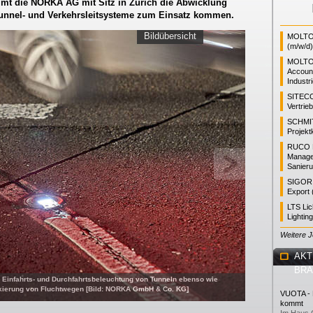
mmt die NORKA AG mit Sitz in Zürich die Abwicklung
Tunnel- und Verkehrsleitsysteme zum Einsatz kommen.
Bildübersicht
MOLTO 
(m/w/d)
MOLTO
Accoun
Industr
SITEC
Vertrie
SCHMI
Projekt
RUCO L
Manager
Sanieru
SIGOR L
Export 
LTS Li
Lightin
Weitere 
AKT
BR
 Einfahrts- und Durchfahrtsbeleuchtung von Tunneln ebenso wie
rkierung von Fluchtwegen [Bild: NORKA GmbH & Co. KG]
VUOTA - L
kommt