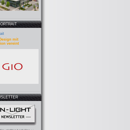
PORTRAIT
ait
Design mit
ion vereint
SLETTER