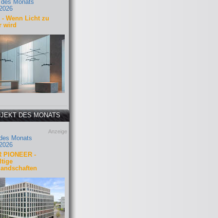
 des Monats
2026
- Wenn Licht zu
r wird
JEKT DES MONATS
Anzeige
 des Monats
2026
 PIONEER -
tige
landschaften