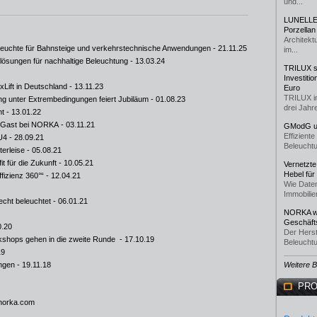
und...
LUNELLE 
Porzellan
Architekt
uchte für Bahnsteige und verkehrstechnische Anwendungen
- 21.11.25
im...
sungen für nachhaltige Beleuchtung
- 13.03.24
TRILUX st
Investiti
Lift in Deutschland
- 13.11.23
Euro
TRILUX i
ng unter Extrembedingungen feiert Jubiläum
- 01.08.23
drei Jahre
ht
- 13.01.22
u Gast bei NORKA
- 03.11.21
GModG un
Effizient
U4
- 28.09.21
Beleuchtu
erleise
- 05.08.21
t für die Zukunft
- 10.05.21
Vernetzte
Hebel für
fizienz 360°“
- 12.04.21
Wie Daten
Immobilie
cht beleuchtet
- 06.01.21
NORKA we
Geschäfts
0.20
Der Herst
rkshops gehen in die zweite Runde
- 17.10.19
Beleuchtu
19
ngen
- 19.11.18
Weitere 
PRO
norka.com