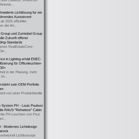
Casa Catasüs, entworfen
Antonio...
eiderte Lichtlösung für ein
führendes Kunstevent
ab 2026 offizieller
er der Art...
t Group und Zumtobel Group
 die Zukunft offener
ding-Standards
mes RealEstateCore-
Die...
ce in Lighting erhält ENEC-
fizierung für Officeleuchten-
730+
heit in der Planung, mehr
 im...
erstärkt sein OEM-Portfolio
ium
wird von einer Produktfamilie
e System PH - Louis Poulsen
 die RAUS "Rehwiese" Cabin
lte PH-Leuchten von Poul
n...
al - Modernes Lichtdesign
 Barock
entwickelt Lichtkonzept