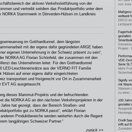
Im Haus 
ftsbereich der aktiven Verkehrsleitführung von der
von Jose 
ommen und vertreibt seitdem das Produktportfolio unter dem
Maßgeschn
m NORKA Stammwerk in Dörverden-Hülsen im Landkreis
weltweit 
ERCO ist 
Lichtpartn
Fagerhul
gestalten
Smartbuil
ngserneuerung im Gotthardtunnel, dem längsten
Gemeinsa
sammenarbeit mit der eigens dafür gegründeten ARGE haben
Projekt - 
einer eigenen Unternehmung in der Schweiz präsent zu sein“,
Performan
s der NORKA AG Florian Schönfeld, der zusammen mit den
VDE-Zerti
Menzi das Unternehmen leitet. Für den Gotthardtunnel
Serie SL
000 LED-Leuchteneinsätze aus der VERNO FIT Familie
Mehr Frei
Sicherheit
 Hülsen auf einer eigens dafür eingerichteten
eiz transportiert und fristgerecht vor Ort in Zusammenarbeit
Signify v
r EVT AG ausgetauscht.
mit Xitan
Xitanium 
zu einer...
hrung dieses Mammut-Projekts und der befruchtenden
itet die NORKA AG an den nächsten Verkehrsprojekten in der
100 Jahr
gestaltet
i Jahre hat gezeigt, dass der Bereich Straßen- und
Ausgewäh
ktportfolio gut zu NORKA passt“, erklärt Florian
Henningse
e anderen Produktbereiche werden weiterhin durch die Regent
Orelli Sa
rem langjährigen Schweizer Partner.“
trifft auf
Zumtobel 
zurück >>