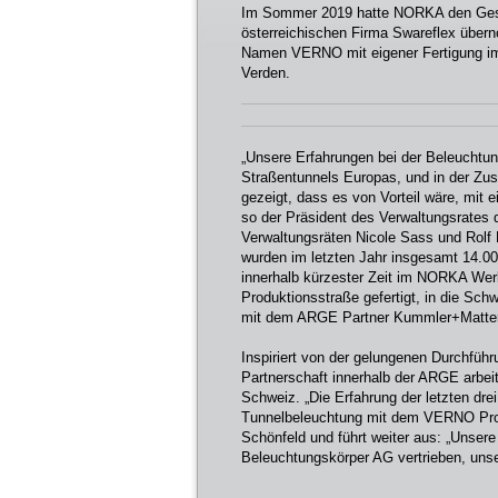
Im Sommer 2019 hatte NORKA den Geschä
österreichischen Firma Swareflex übern
Namen VERNO mit eigener Fertigung i
Verden.
„Unsere Erfahrungen bei der Beleuchtu
Straßentunnels Europas, und in der Zu
gezeigt, dass es von Vorteil wäre, mit 
so der Präsident des Verwaltungsrate
Verwaltungsräten Nicole Sass und Rolf 
wurden im letzten Jahr insgesamt 14.
innerhalb kürzester Zeit im NORKA Werk
Produktionsstraße gefertigt, in die Schw
mit dem ARGE Partner Kummler+Matte
Inspiriert von der gelungenen Durchfü
Partnerschaft innerhalb der ARGE arbe
Schweiz. „Die Erfahrung der letzten dre
Tunnelbeleuchtung mit dem VERNO Produ
Schönfeld und führt weiter aus: „Unser
Beleuchtungskörper AG vertrieben, unse