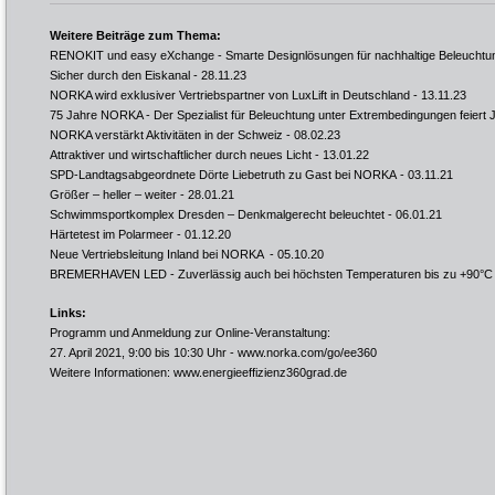
Weitere Beiträge zum Thema:
RENOKIT und easy eXchange - Smarte Designlösungen für nachhaltige Beleuchtu
Sicher durch den Eiskanal
- 28.11.23
NORKA wird exklusiver Vertriebspartner von LuxLift in Deutschland
- 13.11.23
75 Jahre NORKA - Der Spezialist für Beleuchtung unter Extrembedingungen feiert 
NORKA verstärkt Aktivitäten in der Schweiz
- 08.02.23
Attraktiver und wirtschaftlicher durch neues Licht
- 13.01.22
SPD-Landtagsabgeordnete Dörte Liebetruth zu Gast bei NORKA
- 03.11.21
Größer – heller – weiter
- 28.01.21
Schwimmsportkomplex Dresden – Denkmalgerecht beleuchtet
- 06.01.21
Härtetest im Polarmeer
- 01.12.20
Neue Vertriebsleitung Inland bei NORKA
- 05.10.20
BREMERHAVEN LED - Zuverlässig auch bei höchsten Temperaturen bis zu +90°C
Links:
Programm und Anmeldung zur Online-Veranstaltung:
27. April 2021, 9:00 bis 10:30 Uhr -
www.norka.com/go/ee360
Weitere Informationen:
www.energieeffizienz360grad.de