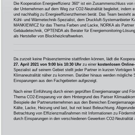
Die Kooperation Energieeffizienz 360° ist ein Zusammenschluss von
der Unternehmen auf dem Weg zur CO2-Neutralität begleitet, indem e
und nachhaltig zu Energieeffizienzthemen berät. Das Team beste
Kühl- und Wärmetechnik-Spezialist, dem Druckluft-Systemanbi
MANKIEWICZ für das Thema Farben und Lacke, NORKA als Partner für
Gebäudetechnik, OPTENDA als Berater für Energiemonitoring-Lö
als Hersteller von Blockheizkraftwerken.
Da zurzeit keine Präsenztermine stattfinden können, lädt die Koopera
27. April 2021 von 9:00 bis 10:30 Uhr
zu einer
kostenlosen Online
Spezialist auf seinem Gebiet stellt jeder Partner in kurzen Vorträgen 
Klimaneutralität näher zu kommen. Darüber hinaus werden mögliche 
Einsparungen aus den Fachgebieten aufgezeigt.
Nach einer Einführung durch einen geprüften Energiemanager und Förd
Thema CO2-Einsparung vor dem Hintergrund des Pariser Klimaabko
Beispiele der Partnerunternehmen aus den Bereichen Energiemanage
Kälte, Lacke, Heizung und last, but not least Beleuchtung. Abgerundet
Betrachtung von Effizienzmaßnahmen mit Informationen zu Fördermit
durch Einsparungen in den verschiedenen Gewerken CO2-Neutralität 