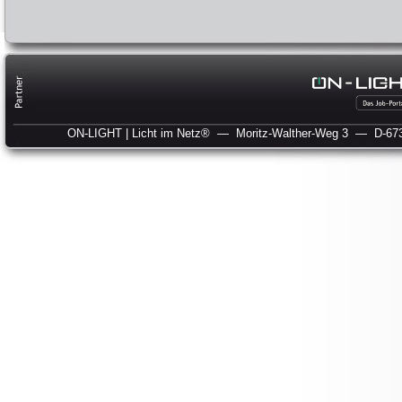
ON-LIGHT | Licht im Netz®
— Moritz-Walther-Weg 3
— D-673