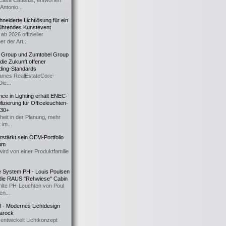
Casa Catasüs, entworfen
Antonio...
eiderte Lichtlösung für ein
führendes Kunstevent
ab 2026 offizieller
er der Art...
t Group und Zumtobel Group
 die Zukunft offener
ding-Standards
mes RealEstateCore-
Die...
ce in Lighting erhält ENEC-
fizierung für Officeleuchten-
730+
heit in der Planung, mehr
 im...
erstärkt sein OEM-Portfolio
ium
wird von einer Produktfamilie
e System PH - Louis Poulsen
 die RAUS "Rehwiese" Cabin
lte PH-Leuchten von Poul
n...
al - Modernes Lichtdesign
 Barock
entwickelt Lichtkonzept