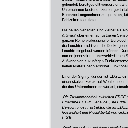
gebündelt bereitgestellt werden, entfäl
Unternehmen kosteneffizienter gestalte
Büroarbeit angenehmer zu gestalten, kö
Fehlzeiten reduzieren.
Die neuen Sensoren sind kleiner als ein
& Swap“ über einen aufrüstbaren Sensors
ganzen Reihe professioneller Büroleucht
die Leuchten nicht von der Decke geno
Leuchte eingebaut werden können. Durc
nun an jederzeit mit unterschiedlichen
Aufwand von zukünftigen Funktionserwe
neuen Mieters nach erhöhter Funktiona
Einer der Signify Kunden ist EDGE, ei
einen starken Fokus auf Wohlbefinden, 
die das Unternehmen entwickelt, einschl
„Die Zusammenarbeit zwischen EDGE und
Ethernet-LEDs im Gebäude „The Edge“ bi
Beleuchtungsinfrastruktur, die im EDGE
Gesundheit und Produktivität von Gebäu
EDGE.
„Dank der äußerst präzisen Lokalisieru