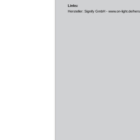
Links:
Hersteller: Signify GmbH -
www.on-light.de/hers