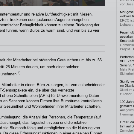
Im Haus 
von Jose 
Maßgeschn
mtemperatur und relative Luftfeuchtigkeit mit Niesen,
weltweit 
zten, trockenen oder juckenden Augen einhergehen.
ERCO ist 
 thermischer Behaglichkeit können zu einem Rückgang der
Lichtpartn
ent führen, wenn Büros zu warm sind, und von bis zu vier
Fagerhul
gestalten
Smartbuil
Gemeinsa
Projekt - 
Performan
keit der Mitarbeiter bei störenden Geräuschen um bis zu 66
VDE-Zerti
Serie SL
itt 25 Minuten dauern, um nach einer solchen
Mehr Frei
4)
fzunehmen.
Sicherheit
Signify v
 Mitarbeiter in einem Büro zu sorgen, ist von entscheidender
mit Xitan
oT-Sensorpakete ein, die über das vernetzte
Xitanium 
zu einer...
 offene Schnittstellen (APIs) für Umweltmonitoring Daten
 neuen Sensoren können Firmen ihre Büroräume kontrollieren
100 Jahr
 Gesundheit und Wohlbefinden ihrer Mitarbeiter schaffen.
gestaltet
Ausgewäh
Henningse
mbelegung, die Anzahl der Personen, die Temperatur (auf
uschpegel, das Tageslichtniveau und die relative
Orelli Sa
trifft auf
d sie Bluetooth-fähig und ermöglichen so die Nutzung von
Zumtobel 
n. Da diese Erfassungsfunktionen in einer einzelnen Einheit