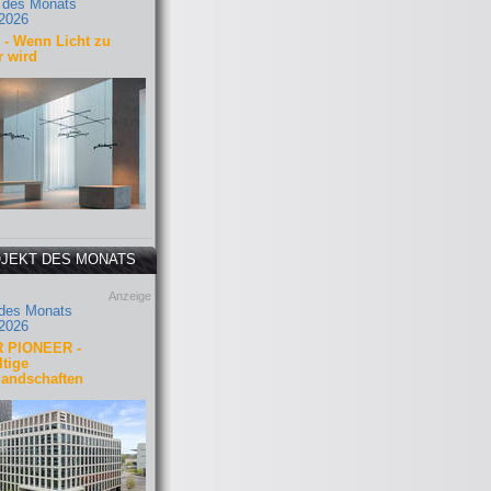
 des Monats
2026
- Wenn Licht zu
r wird
JEKT DES MONATS
Anzeige
 des Monats
2026
 PIONEER -
tige
landschaften