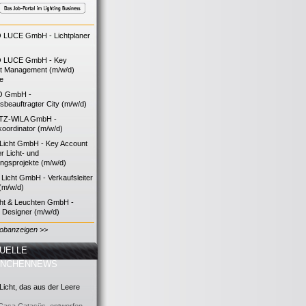
LUCE GmbH - Lichtplaner
 LUCE GmbH - Key
t Management (m/w/d)
ie
O GmbH -
bsbeauftragter City (m/w/d)
TZ-WILA GmbH -
koordinator (m/w/d)
icht GmbH - Key Account
 Licht- und
ngsprojekte (m/w/d)
icht GmbH - Verkaufsleiter
(m/w/d)
cht & Leuchten GmbH -
g Designer (m/w/d)
Jobanzeigen >>
UELLE
ANCHENNEWS
icht, das aus der Leere