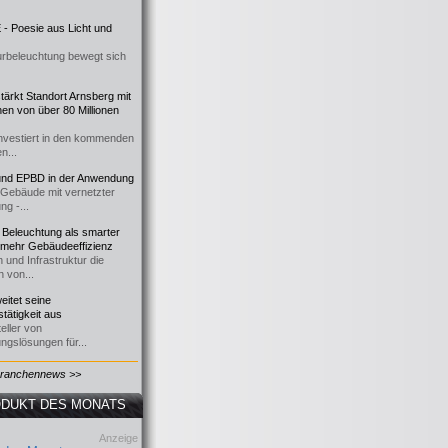
- Poesie aus Licht und
urbeleuchtung bewegt sich
ärkt Standort Arnsberg mit
onen von über 80 Millionen
nvestiert in den kommenden
n...
d EPBD in der Anwendung
e Gebäude mit vernetzter
ng -...
 Beleuchtung als smarter
 mehr Gebäudeeffizienz
 und Infrastruktur die
n von...
itet seine
tätigkeit aus
eller von
ngslösungen für...
Branchennews >>
DUKT DES MONATS
Anzeige