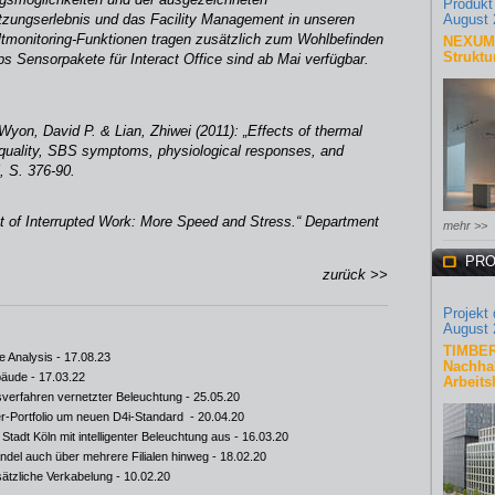
Produkt
zungserlebnis und das Facility Management in unseren
August 
monitoring-Funktionen tragen zusätzlich zum Wohlbefinden
NEXUM 
Struktu
ips Sensorpakete für Interact Office sind ab Mai verfügbar.
yon, David P. & Lian, Zhiwei (2011): „Effects of thermal
r quality, SBS symptoms, physiological responses, and
, S. 376-90.
st of Interrupted Work: More Speed and Stress.“ Department
mehr >>
PRO
zurück >>
Projekt
August 
TIMBER
e Analysis
- 17.08.23
Nachhal
ebäude
- 17.03.22
Arbeits
gsverfahren vernetzter Beleuchtung
- 25.05.20
er-Portfolio um neuen D4i-Standard
- 20.04.20
 Stadt Köln mit intelligenter Beleuchtung aus
- 16.03.20
andel auch über mehrere Filialen hinweg
- 18.02.20
sätzliche Verkabelung
- 10.02.20