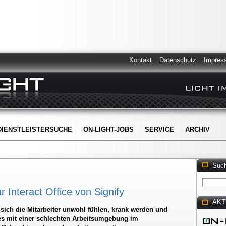
Kontakt
Datenschutz
Impres
DIENSTLEISTERSUCHE
ON-LIGHT-JOBS
SERVICE
ARCHIV
Suc
 Interact Office von Signify
AKT
ich die Mitarbeiter unwohl fühlen, krank werden und
ies mit einer schlechten Arbeitsumgebung im