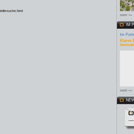
tellersuche.html
mehr >>
IM 
Im Portr
Klares 
Innovat
mehr >>
NEW