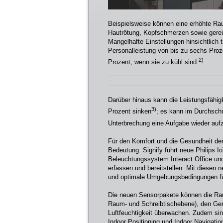
Beispielsweise können eine erhöhte Rau
Hautrötung, Kopfschmerzen sowie gerei
Mangelhafte Einstellungen hinsichtlich
Personalleistung von bis zu sechs Proz
2)
Prozent, wenn sie zu kühl sind.
Darüber hinaus kann die Leistungsfähig
3)
Prozent sinken
; es kann im Durchschn
Unterbrechung eine Aufgabe wieder au
Für den Komfort und die Gesundheit der
Bedeutung. Signify führt neue Philips I
Beleuchtungssystem Interact Office und
erfassen und bereitstellen. Mit diesen
und optimale Umgebungsbedingungen für
Die neuen Sensorpakete können die Rau
Raum- und Schreibtischebene), den Gerä
Luftfeuchtigkeit überwachen. Zudem sin
Indoor Positioning und Indoor Navigatio