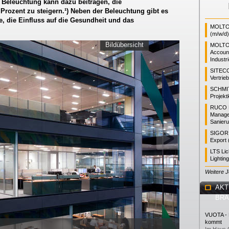
Beleuchtung kann dazu beitragen, die
 Prozent zu steigern.¹) Neben der Beleuchtung gibt es
 die Einfluss auf die Gesundheit und das
MOLTO 
(m/w/d)
Bildübersicht
MOLTO
Accoun
Industr
SITEC
Vertrie
SCHMI
Projekt
RUCO L
Manager
Sanieru
SIGOR L
Export 
LTS Li
Lightin
Weitere 
AKT
BR
VUOTA - L
kommt