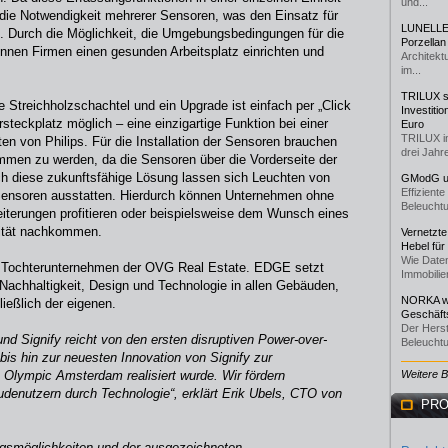
und...
lt die Notwendigkeit mehrerer Sensoren, was den Einsatz für
LUNELLE 
t. Durch die Möglichkeit, die Umgebungsbedingungen für die
Porzellan
nnen Firmen einen gesunden Arbeitsplatz einrichten und
Architekt
im...
TRILUX st
e Streichholzschachtel und ein Upgrade ist einfach per „Click
Investiti
teckplatz möglich – eine einzigartige Funktion bei einer
Euro
TRILUX i
en von Philips. Für die Installation der Sensoren brauchen
drei Jahre
mmen zu werden, da die Sensoren über die Vorderseite der
h diese zukunftsfähige Lösung lassen sich Leuchten von
GModG un
Effizient
 Sensoren ausstatten. Hierdurch können Unternehmen ohne
Beleuchtu
iterungen profitieren oder beispielsweise dem Wunsch eines
lität nachkommen.
Vernetzte
Hebel für
Wie Daten
n Tochterunternehmen der OVG Real Estate. EDGE setzt
Immobilie
Nachhaltigkeit, Design und Technologie in allen Gebäuden,
NORKA we
ießlich der eigenen.
Geschäfts
Der Herst
 Signify reicht von den ersten disruptiven Power-over-
Beleuchtu
s hin zur neuesten Innovation von Signify zur
 Olympic Amsterdam realisiert wurde. Wir fördern
Weitere 
denutzern durch Technologie“, erklärt Erik Ubels, CTO von
PRO
ngsmöglichkeiten und der ausgezeichneten