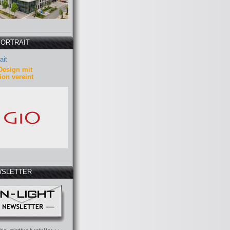
PORTRAIT
ait
Design mit
ion vereint
SLETTER