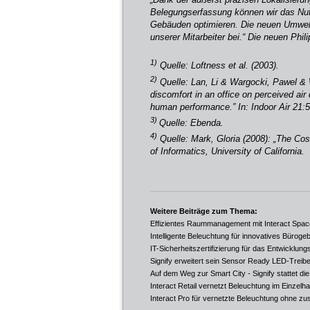
Belegungserfassung können wir das Nut
Gebäuden optimieren. Die neuen Umwelt
unserer Mitarbeiter bei.“ Die neuen Phil
1)
Quelle: Loftness et al. (2003).
2)
Quelle: Lan, Li & Wargocki, Pawel & W
discomfort in an office on perceived ai
human performance.” In: Indoor Air 21:5
3)
Quelle: Ebenda.
4)
Quelle: Mark, Gloria (2008): „The Co
of Informatics, University of California.
Weitere Beiträge zum Thema:
Effizientes Raummanagement mit Interact Spac
Intelligente Beleuchtung für innovatives Bürog
IT-Sicherheitszertifizierung für das Entwicklun
Signify erweitert sein Sensor Ready LED-Treib
Auf dem Weg zur Smart City - Signify stattet die
Interact Retail vernetzt Beleuchtung im Einzelh
Interact Pro für vernetzte Beleuchtung ohne zu