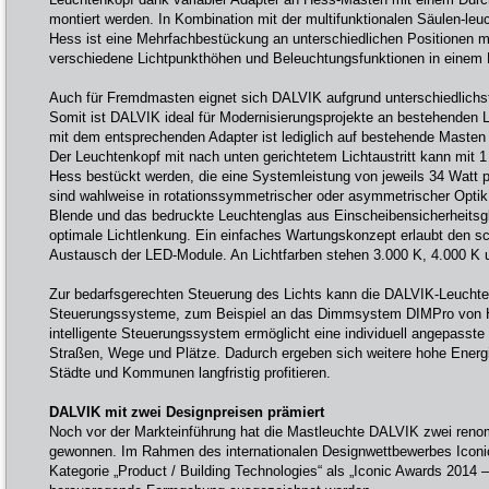
montiert werden. In Kombination mit der multifunktionalen Säulen-
Hess ist eine Mehrfachbestückung an unterschiedlichen Positionen 
verschiedene Lichtpunkthöhen und Beleuchtungsfunktionen in einem 
Auch für Fremdmasten eignet sich DALVIK aufgrund unterschiedlichst
Somit ist DALVIK ideal für Modernisierungsprojekte an bestehenden 
mit dem entsprechenden Adapter ist lediglich auf bestehende Masten
Der Leuchtenkopf mit nach unten gerichtetem Lichtaustritt kann mit
Hess bestückt werden, die eine Systemleistung von jeweils 34 Watt 
sind wahlweise in rotationssymmetrischer oder asymmetrischer Optik 
Blende und das bedruckte Leuchtenglas aus Einscheibensicherheitsgl
optimale Lichtlenkung. Ein einfaches Wartungskonzept erlaubt den s
Austausch der LED-Module. An Lichtfarben stehen 3.000 K, 4.000 K 
Zur bedarfsgerechten Steuerung des Lichts kann die DALVIK-Leuchte 
Steuerungssysteme, zum Beispiel an das Dimmsystem DIMPro von 
intelligente Steuerungssystem ermöglicht eine individuell angepasste
Straßen, Wege und Plätze. Dadurch ergeben sich weitere hohe Energ
Städte und Kommunen langfristig profitieren.
DALVIK mit zwei Designpreisen prämiert
Noch vor der Markteinführung hat die Mastleuchte DALVIK zwei reno
gewonnen. Im Rahmen des internationalen Designwettbewerbes Iconic
Kategorie „Product / Building Technologies“ als „Iconic Awards 2014 –