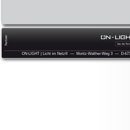
ON-LIGHT | Licht im Netz®
— Moritz-Walther-Weg 3
— D-673