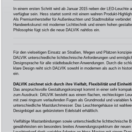
In einem ersten Schritt wird ab Januar 2015 neben der LED-Leuchte
verfügbar sein. Hess startet somit mit einem wahren Produkt-Highligh
Als Premiumhersteller für Außenleuchten und Stadtmobiliar verbindet 
Handwerkskunst mit moderner Lichttechnik und einem hohen gestalte
Philosophie fügt sich die neue DALVIK nahtlos ein.
Für den vielseitigen Einsatz an Straßen, Wegen und Plätzen konzipiert
DALVIK unterschiedliche lichttechnische Anforderungen und ermöglicht
Designsprache für alle städtebaulichen Anwendungen. Durch die schl
klare Design reiht sich DALVIK sowohl in modernen als auch in his
ein.
DALVIK zeichnet sich durch ihre Vielfalt, Flexibilität und Einheitl
Das anspruchsvolle Gestaltungskonzept kommt in einer sehr kompak
zum Ausdruck: DALVIK besteht aus einem flachen, rechteckigen Le
mit zwei ringsum verlaufenden Fugen als Grundmodul und variablen M
unterschiedliche Mastdurchmesser. Das Leuchtengehäuse ist wahlwe
Designbügel aus gebürstetem Edelstahl erhältlich.
Vielfältige Mastanbindungen sowie unterschiedliche lichttechnische
gewährleisten ein besonders breites Anwendungsspektrum der neuen
Leuchtenkopf dank variabler Adapter an Hess-Masten mit einem Du