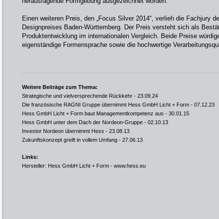
herausragende Formgebung ausgezeichnet worden.
Einen weiteren Preis, den „Focus Silver 2014“, verlieh die Fachjury de
Designpreises Baden-Württemberg. Der Preis versteht sich als Bestäti
Produktentwicklung im internationalen Vergleich. Beide Preise würdig
eigenständige Formensprache sowie die hochwertige Verarbeitungsqua
Weitere Beiträge zum Thema:
Strategische und vielversprechende Rückkehr
- 23.09.24
Die französische RAGNI Gruppe übernimmt Hess GmbH Licht + Form
- 07.12.23
Hess GmbH Licht + Form baut Managementkompetenz aus
- 30.01.15
Hess GmbH unter dem Dach der Nordeon-Gruppe
- 02.10.13
Investor Nordeon übernimmt Hess
- 23.08.13
Zukunftskonzept greift in vollem Umfang
- 27.06.13
Links:
Hersteller: Hess GmbH Licht + Form -
www.hess.eu