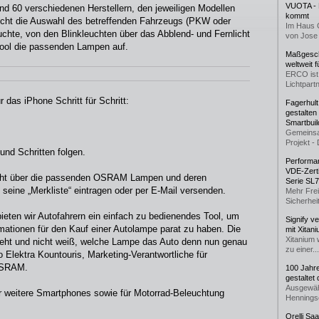
VUOTA - L
nd 60 verschiedenen Herstellern, den jeweiligen Modellen
kommt
cht die Auswahl des betreffenden Fahrzeugs (PKW oder
Im Haus 
chte, von den Blinkleuchten über das Abblend- und Fernlicht
von Jose 
 Tool die passenden Lampen auf.
Maßgeschn
weltweit 
ERCO ist 
Lichtpartn
r das iPhone Schritt für Schritt:
Fagerhul
gestalten
Smartbuil
Gemeinsa
Projekt - 
und Schritten folgen.
Performan
VDE-Zerti
icht über die passenden OSRAM Lampen und deren
Serie SL
seine „Merkliste“ eintragen oder per E-Mail versenden.
Mehr Frei
Sicherheit
ieten wir Autofahrern ein einfach zu bedienendes Tool, um
Signify v
rmationen für den Kauf einer Autolampe parat zu haben. Die
mit Xitan
Xitanium 
steht und nicht weiß, welche Lampe das Auto denn nun genau
zu einer...
o Elektra Kountouris, Marketing-Verantwortliche für
 OSRAM.
100 Jahr
gestaltet
Ausgewäh
r weitere Smartphones sowie für Motorrad-Beleuchtung
Henningse
Orelli Sa