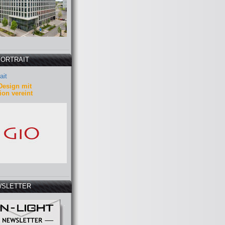
PORTRAIT
ait
Design mit
ion vereint
SLETTER