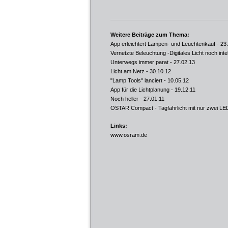
Weitere Beiträge zum Thema:
App erleichtert Lampen- und Leuchtenkauf
- 23
Vernetzte Beleuchtung -Digitales Licht noch intel
Unterwegs immer parat
- 27.02.13
Licht am Netz
- 30.10.12
"Lamp Tools" lanciert
- 10.05.12
App für die Lichtplanung
- 19.12.11
Noch heller
- 27.01.11
OSTAR Compact - Tagfahrlicht mit nur zwei LE
Links:
www.osram.de