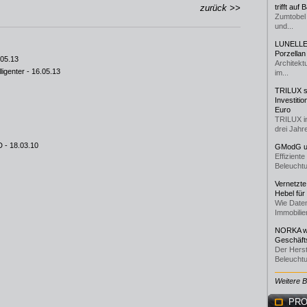
zurück >>
trifft auf
Zumtobel 
und...
LUNELLE 
Porzellan
.05.13
Architekt
ligenter
- 16.05.13
im...
TRILUX st
Investiti
Euro
TRILUX i
drei Jahre
D
- 18.03.10
GModG un
Effizient
Beleuchtu
Vernetzte
Hebel für
Wie Daten
Immobilie
NORKA we
Geschäfts
Der Herst
Beleuchtu
Weitere 
PRO