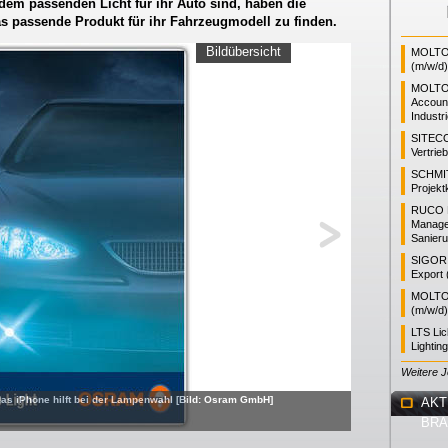
dem passenden Licht für ihr Auto sind, haben die
as passende Produkt für ihr Fahrzeugmodell zu finden.
Bildübersicht
MOLTO 
(m/w/d)
MOLTO
Accoun
Industr
SITEC
Vertrie
SCHMI
Projekt
RUCO L
Manager
Sanieru
SIGOR L
Export 
MOLTO 
(m/w/d)
LTS Li
Lightin
Weitere 
das iPhone hilft bei der Lampenwahl [Bild: Osram GmbH]
AKT
BR