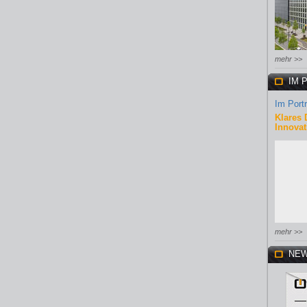
mehr >>
IM 
Im Portr
Klares 
Innovat
mehr >>
NEW