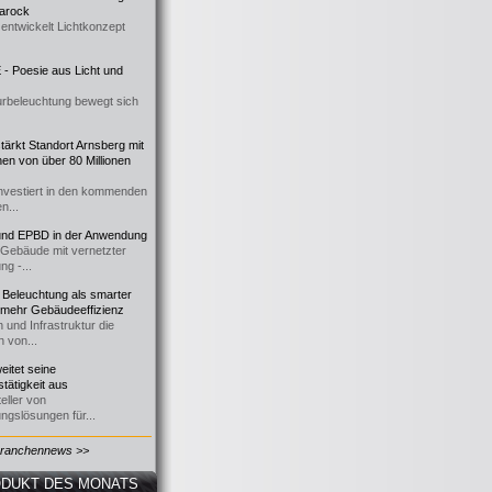
 Barock
entwickelt Lichtkonzept
- Poesie aus Licht und
urbeleuchtung bewegt sich
ärkt Standort Arnsberg mit
onen von über 80 Millionen
nvestiert in den kommenden
n...
d EPBD in der Anwendung
e Gebäude mit vernetzter
ng -...
 Beleuchtung als smarter
 mehr Gebäudeeffizienz
 und Infrastruktur die
n von...
itet seine
tätigkeit aus
eller von
ngslösungen für...
Branchennews >>
DUKT DES MONATS