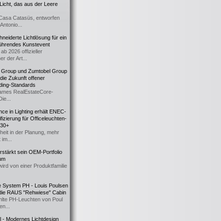
icht, das aus der Leere
Casa Catasüs, entworfen
Antonio...
eiderte Lichtlösung für ein
führendes Kunstevent
ab 2026 offizieller
er der Art...
t Group und Zumtobel Group
 die Zukunft offener
ding-Standards
mes RealEstateCore-
Die...
ce in Lighting erhält ENEC-
fizierung für Officeleuchten-
730+
heit in der Planung, mehr
 im...
erstärkt sein OEM-Portfolio
ium
wird von einer Produktfamilie
e System PH - Louis Poulsen
 die RAUS "Rehwiese" Cabin
lte PH-Leuchten von Poul
n...
al - Modernes Lichtdesign