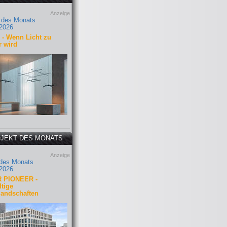
Anzeige
 des Monats
2026
- Wenn Licht zu
r wird
JEKT DES MONATS
Anzeige
 des Monats
2026
 PIONEER -
tige
landschaften