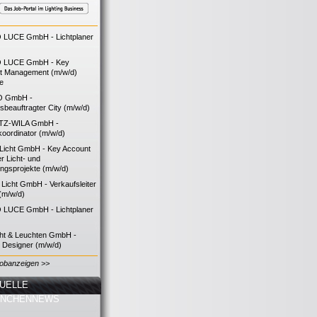
LUCE GmbH - Lichtplaner
 LUCE GmbH - Key
t Management (m/w/d)
ie
O GmbH -
bsbeauftragter City (m/w/d)
TZ-WILA GmbH -
koordinator (m/w/d)
icht GmbH - Key Account
 Licht- und
ngsprojekte (m/w/d)
icht GmbH - Verkaufsleiter
(m/w/d)
LUCE GmbH - Lichtplaner
cht & Leuchten GmbH -
g Designer (m/w/d)
Jobanzeigen >>
UELLE
ANCHENNEWS