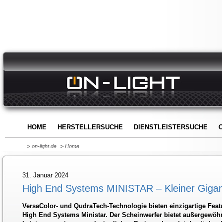
HOME
HERSTELLERSUCHE
DIENSTLEISTERSUCHE
>
on-light.de
>
Home
31. Januar 2024
High End Systems MINISTAR – Kleiner Giga
VersaColor- und QudraTech-Technologie bieten einzigartige Feat
High End Systems Ministar. Der Scheinwerfer bietet außergewöhnl