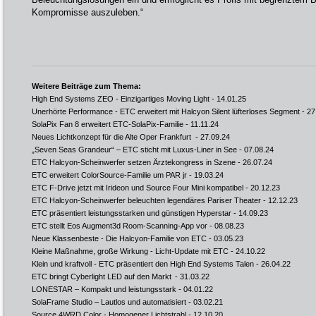
Kompromisse auszuleben.“
Weitere Beiträge zum Thema:
High End Systems ZEO - Einzigartiges Moving Light
- 14.01.25
Unerhörte Performance - ETC erweitert mit Halcyon Silent lüfterloses Segment
- 27
SolaPix Fan 8 erweitert ETC-SolaPix-Familie
- 11.11.24
Neues Lichtkonzept für die Alte Oper Frankfurt
- 27.09.24
„Seven Seas Grandeur“ – ETC sticht mit Luxus-Liner in See
- 07.08.24
ETC Halcyon-Scheinwerfer setzen Ärztekongress in Szene
- 26.07.24
ETC erweitert ColorSource-Familie um PAR jr
- 19.03.24
ETC F-Drive jetzt mit Irideon und Source Four Mini kompatibel
- 20.12.23
ETC Halcyon-Scheinwerfer beleuchten legendäres Pariser Theater
- 12.12.23
ETC präsentiert leistungsstarken und günstigen Hyperstar
- 14.09.23
ETC stellt Eos Augment3d Room-Scanning-App vor
- 08.08.23
Neue Klassenbeste - Die Halcyon-Familie von ETC
- 03.05.23
Kleine Maßnahme, große Wirkung - Licht-Update mit ETC
- 24.10.22
Klein und kraftvoll - ETC präsentiert den High End Systems Talen
- 26.04.22
ETC bringt Cyberlight LED auf den Markt
- 31.03.22
LONESTAR – Kompakt und leistungsstark
- 04.01.22
SolaFrame Studio – Lautlos und automatisiert
- 03.02.21
Source 4WRD Color - Homogener Lichtstrahl
- 12.10.20