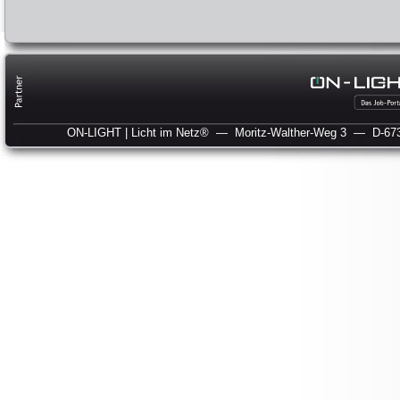
ON-LIGHT | Licht im Netz®
— Moritz-Walther-Weg 3
— D-673