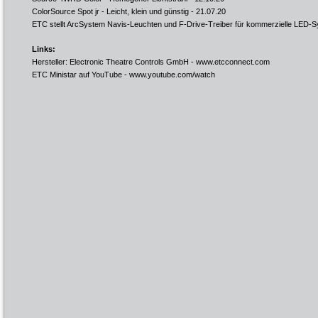
ColorSource Spot jr - Leicht, klein und günstig
- 21.07.20
ETC stellt ArcSystem Navis-Leuchten und F-Drive-Treiber für kommerzielle LED-
Links:
Hersteller: Electronic Theatre Controls GmbH -
www.etcconnect.com
ETC Ministar auf YouTube -
www.youtube.com/watch