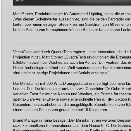
GmbH]
Matt Stoner, Produktmanager für Automated Lighting, nennt die wicht
„Was diesen Scheinwerfer auszeichnet, sind die beiden Farbräder der
bieten über einen einzigen Steuerkreis ein Spektrum von 60 reinen un
breiten Palette von Farboptionen können Benutzer fantastische Looks
VersaColor wird durch QuadraTech ergänzt – eine Innovation, die die K
Projektion nutzt. Matt Stoner: „QuadraTech revolutioniert die Erzeug
Effekte – sowohl bei Washes als auch bei Aerials. Ein Feature, das de
Diese Technologie eröffnet eine Welt wunderschöner Farbkombination
sind und einzigartige Projektionen und Aerials erzeugen.“
Der Ministar ist mit 300-W-LED ausgestattet und verfügt über eine Lic
Lumen. Das Funktionspaket umfasst zwei Goboräder (für Gobo-Morphi
variablen Frost für weiche Kanten und Washes, ein Prisma für theat
spektakuläre Aerial-Effekte sowie eine schnelle Pan & Tilt-Funktion
Besonders hervorzuheben ist die ausgeklügelte Zoomfunktion von 6,5°
einem leichten Design von gerade einmal 16 Kilogramm.
Brand Managerin Tania Lesage: „Der Ministar ist ein weiteres Beispie
dazu kosteneffiziente Innovationen aus dem Hause ETC. Der Scheinwe
Beleuchtungslösungen ein und ermöglicht es Profis mit begrenztem Bu