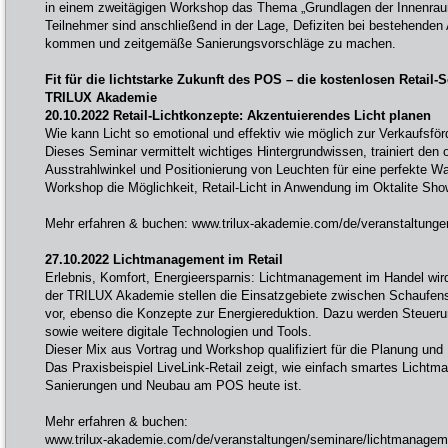
in einem zweitägigen Workshop das Thema „Grundlagen der Innenrau
Teilnehmer sind anschließend in der Lage, Defiziten bei bestehenden
kommen und zeitgemäße Sanierungsvorschläge zu machen.
Fit für die lichtstarke Zukunft des POS – die kostenlosen Retai
TRILUX Akademie
20.10.2022 Retail-Lichtkonzepte: Akzentuierendes Licht planen
Wie kann Licht so emotional und effektiv wie möglich zur Verkaufsfö
Dieses Seminar vermittelt wichtiges Hintergrundwissen, trainiert den
Ausstrahlwinkel und Positionierung von Leuchten für eine perfekte W
Workshop die Möglichkeit, Retail-Licht in Anwendung im Oktalite Sh
Mehr erfahren & buchen:
www.trilux-akademie.com/de/veranstaltungen
27.10.2022 Lichtmanagement im Retail
Erlebnis, Komfort, Energieersparnis: Lichtmanagement im Handel wir
der TRILUX Akademie stellen die Einsatzgebiete zwischen Schaufens
vor, ebenso die Konzepte zur Energiereduktion. Dazu werden Steueru
sowie weitere digitale Technologien und Tools.
Dieser Mix aus Vortrag und Workshop qualifiziert für die Planung un
Das Praxisbeispiel LiveLink-Retail zeigt, wie einfach smartes Licht
Sanierungen und Neubau am POS heute ist.
Mehr erfahren & buchen:
www.trilux-akademie.com/de/veranstaltungen/seminare/lichtmanagemen