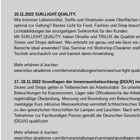
10.11.2022 SUN.LIGHT.QUALITY.
Wie kommen Lebensmittel, Stoffe und Strukturen sowie Oberflächen i
optimal zur Geltung? Bestes Licht für Food, Fashion und Shop brauch
Lichtabbildungen bei einzigartigem Sehkomfort für den Kunden:
Mit SUN.LIGHT.QUALITY. haben Oktalite und TRILUX die Qualität ers
Stores und Shops definiert. Wie entsteht sie genau und wie lässt sie s
Bereiche ideal anwenden? Das Seminar mit Workshop-Charakter stellt
Technik anschaulich vor und trainiert deren Anwendung.
Mehr erfahren & buchen:
www.trilux-akademie.com/de/veranstaltungen/seminare/sun-light-quali
17.-18.11.2022 Grundlagen der Innenraumbeleuchtung (DGUV) im 
Stores und Shops gelten in Teilbereichen als Arbeitsstätte: So unterli
Beleuchtungen für Kassenzonen, Läger oder Officebereiche der Arbei
regelmäßige Überprüfung, Messung und Beurteilung von Beleuchtungsan
zweitägige Kurs inklusive Messworkshop vermittelt lichttechnisches 
zu den gesetzlichen Vorschriften für Lampen und Leuchten. Nach erfo
Teilnehmer zur Fachkundigen Person gemäß der Deutschen Gesetzlic
(DGUV) qualifiziert.
Mehr erfahren & buchen:
www.trilux-akademie.com/de/veranstaltungen/seminare/grundlagen-d