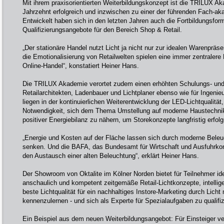
Mit ihrem praxisorientierten Weiterbildungskonzept ist die TRILUX A
Jahrzehnt erfolgreich und inzwischen zu einer der führenden Fach-a
Entwickelt haben sich in den letzten Jahren auch die Fortbildungsfor
Qualifizierungsangebote für den Bereich Shop & Retail.
„Der stationäre Handel nutzt Licht ja nicht nur zur idealen Warenpräs
die Emotionalisierung von Retailwelten spielen eine immer zentraler
Online-Handel“, konstatiert Heiner Hans.
Die TRILUX Akademie verortet zudem einen erhöhten Schulungs- und 
Retailarchitekten, Ladenbauer und Lichtplaner ebenso wie für Ingenieu
liegen in der kontinuierlichen Weiterentwicklung der LED-Lichtqualität, 
Notwendigkeit, sich dem Thema Umstellung auf moderne Haustechni
positiver Energiebilanz zu nähern, um Storekonzepte langfristig erfol
„Energie und Kosten auf der Fläche lassen sich durch moderne Beleu
senken. Und die BAFA, das Bundesamt für Wirtschaft und Ausfuhrkontro
den Austausch einer alten Beleuchtung“, erklärt Heiner Hans.
Der Showroom von Oktalite im Kölner Norden bietet für Teilnehmer id
anschaulich und kompetent zeitgemäße Retail-Lichtkonzepte, intell
beste Lichtqualität für ein nachhaltiges Instore-Marketing durch Licht 
kennenzulernen - und sich als Experte für Spezialaufgaben zu qualifiz
Ein Beispiel aus dem neuen Weiterbildungsangebot: Für Einsteiger v