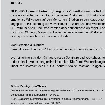
im-retail/
30.11.2022 Human Centric Lighting: das Zukunftsthema im Retail
Besser verkaufen mit Licht im circadianen Rhythmus: Licht hat visuell
emotionale Wirkungen auf den Menschen. Studien zeigen, dass eine
angepasste Beleuchtung die Verweildauer im Store und das Wohlbefi
HCL wird im Shop- und Retailbereich daher zunehmend wichtiger. Fac
Basics zu Wirkung, Mess- und Bewertungs-verfahren; der Workshop
die tageslichtsynchrone Steuerung erfahrbar.
Mehr erfahren & buchen:
www.trilux-akademie.com/de/veranstaltungen/seminare/human-centric-
Die Teilnehmerzahl der fünf kostenlosen Seminare und Workshops lie
– die schnelle Anmeldung online lohnt sich. Die Retail-Weiterbildun
findet im Showroom der TRILUX Tochter Oktalite, Mathias-Brüggen-St
Weitere Beiträge zum Thema:
Bestes Licht rechnet sich - Thementag Retail der TRILUX Akademie bei IKEA
- 22.
Lichtqualität mit Einsparpotenzial
- 24.02.23
“Der Retail steht international im Licht neuer Qualitäts-Anforderungen”
- 13.10.22
Innovativ, informativ und interaktiv
- 31.08.22