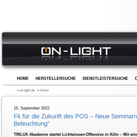
HOME
HERSTELLERSUCHE
DIENSTLEISTERSUCHE
>
on-light.de
>
Home
15. September 2022
Fit für die Zukunft des POS – Neue Seminarre
Beleuchtung“
TRILUX Akademie startet Lichtwissen-Offensive in Köln – Mit e