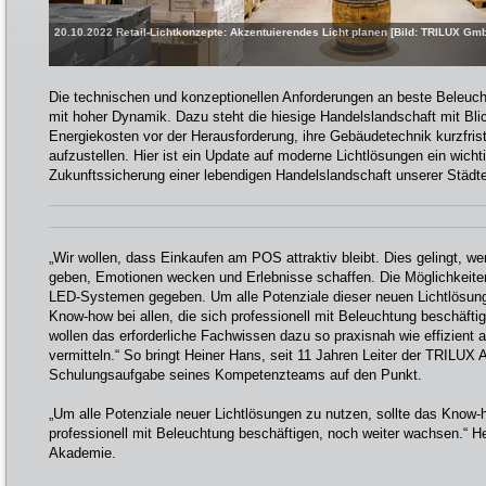
20.10.2022 Retail-Lichtkonzepte: Akzentuierendes Licht planen [Bild: TRILUX Gm
Die technischen und konzeptionellen Anforderungen an beste Beleuch
mit hoher Dynamik. Dazu steht die hiesige Handelslandschaft mit Blic
Energiekosten vor der Herausforderung, ihre Gebäudetechnik kurzfristi
aufzustellen. Hier ist ein Update auf moderne Lichtlösungen ein wichti
Zukunftssicherung einer lebendigen Handelslandschaft unserer Städte
„Wir wollen, dass Einkaufen am POS attraktiv bleibt. Dies gelingt, wen
geben, Emotionen wecken und Erlebnisse schaffen. Die Möglichkeite
LED-Systemen gegeben. Um alle Potenziale dieser neuen Lichtlösung
Know-how bei allen, die sich professionell mit Beleuchtung beschäfti
wollen das erforderliche Fachwissen dazu so praxisnah wie effizient al
vermitteln.“ So bringt Heiner Hans, seit 11 Jahren Leiter der TRILUX 
Schulungsaufgabe seines Kompetenzteams auf den Punkt.
„Um alle Potenziale neuer Lichtlösungen zu nutzen, sollte das Know-h
professionell mit Beleuchtung beschäftigen, noch weiter wachsen.“ H
Akademie.