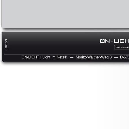
ON-LIGHT | Licht im Netz®
— Moritz-Walther-Weg 3
— D-673