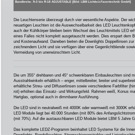
Bandbreite: R-3 bis R-18 ADJUSTABLE [Bild: LBM Lichtleit-Fasertechnik GmbH]
Die Leuchtenserie überzeugt durch vier wesentliche Aspekte. Der wic
neuartigen Leuchten ist die Auswechselbarkeit des LED Leuchtenkopf
auch der Kühlkörper bleiben beim Wechsel des Leuchtmittels LED er
eines Falles nicht komplett ausgetauscht werden. Dies erspart dem B
und Kostenaufwand. Daneben bieten die Downlights Doppellinsen zu
zeichnendem Licht und sie verfügen über eine Gegenlichtblende sowi
Vermeidung von unerwünschtem Licht.
Die um 355° drehbaren und 45° schwenkbaren Einbauleuchten sind mit
Ausstrahlwinkeln erhältlich – enger, mittelbreiter, breiter und superbrei
erhältliche Streu- und Diffuserlinsen sowie verschiedene Farbfilter (h
rot) erhöhen das Einsatz- und Wirkungsfeld. Rahmen weiß, Konus matt 
Hartglas, optional auch in dimmbarer Ausführung.
Die LED sind in neutralweiß mit 4000K oder warmweiß mit 3000K erhäl
LED Module liegt bei 40.000 Stunden (mit 80% des Anfangslichtstro
(mit 70%). Auf die austauschbaren LED Module bietet LBM 5 Jahre G
Das komplette LEDZ-Programm beinhaltet LED Systeme für die Inne
Downlights, Pendelleuchten, Stromschienenstrahler und Linienleuchten