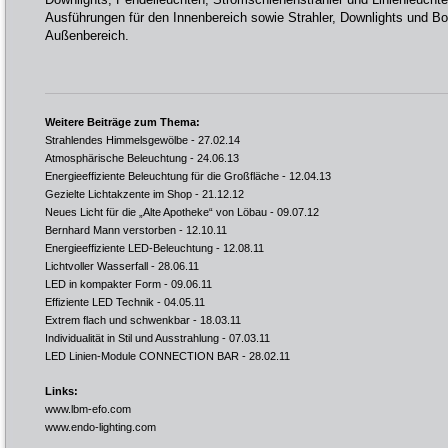
Ausführungen für den Innenbereich sowie Strahler, Downlights und B
Außenbereich.
Weitere Beiträge zum Thema:
Strahlendes Himmelsgewölbe
- 27.02.14
Atmosphärische Beleuchtung
- 24.06.13
Energieeffiziente Beleuchtung für die Großfläche
- 12.04.13
Gezielte Lichtakzente im Shop
- 21.12.12
Neues Licht für die „Alte Apotheke“ von Löbau
- 09.07.12
Bernhard Mann verstorben
- 12.10.11
Energieeffiziente LED-Beleuchtung
- 12.08.11
Lichtvoller Wasserfall
- 28.06.11
LED in kompakter Form
- 09.06.11
Effiziente LED Technik
- 04.05.11
Extrem flach und schwenkbar
- 18.03.11
Individualität in Stil und Ausstrahlung
- 07.03.11
LED Linien-Module CONNECTION BAR
- 28.02.11
Links:
www.lbm-efo.com
www.endo-lighting.com