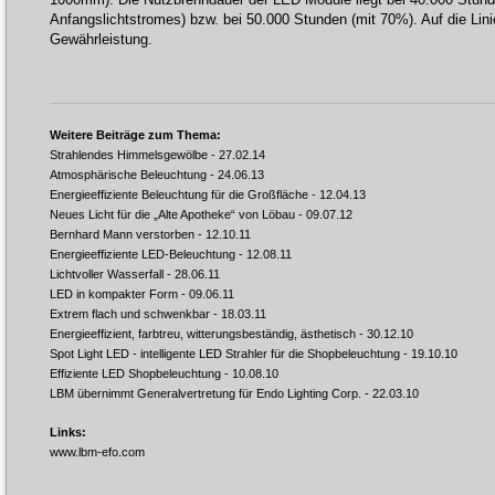
Anfangslichtstromes) bzw. bei 50.000 Stunden (mit 70%). Auf die Lin
Gewährleistung.
Weitere Beiträge zum Thema:
Strahlendes Himmelsgewölbe
- 27.02.14
Atmosphärische Beleuchtung
- 24.06.13
Energieeffiziente Beleuchtung für die Großfläche
- 12.04.13
Neues Licht für die „Alte Apotheke“ von Löbau
- 09.07.12
Bernhard Mann verstorben
- 12.10.11
Energieeffiziente LED-Beleuchtung
- 12.08.11
Lichtvoller Wasserfall
- 28.06.11
LED in kompakter Form
- 09.06.11
Extrem flach und schwenkbar
- 18.03.11
Energieeffizient, farbtreu, witterungsbeständig, ästhetisch
- 30.12.10
Spot Light LED - intelligente LED Strahler für die Shopbeleuchtung
- 19.10.10
Effiziente LED Shopbeleuchtung
- 10.08.10
LBM übernimmt Generalvertretung für Endo Lighting Corp.
- 22.03.10
Links:
www.lbm-efo.com