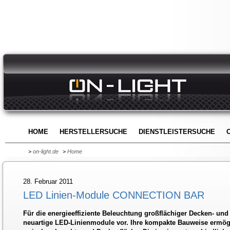
HOME
HERSTELLERSUCHE
DIENSTLEISTERSUCHE
>
on-light.de
>
Home
28. Februar 2011
LED Linien-Module CONNECTION BAR
Für die energieeffiziente Beleuchtung großflächiger Decken- un
neuartige LED-Linienmodule vor. Ihre kompakte Bauweise ermög