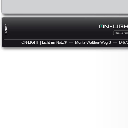
ON-LIGHT | Licht im Netz®
— Moritz-Walther-Weg 3
— D-673