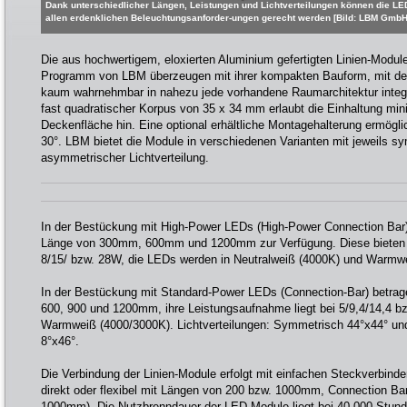
Dank unterschiedlicher Längen, Leistungen und Lichtverteilungen können die LE
allen erdenklichen Beleuchtungsanforder-ungen gerecht werden [Bild: LBM GmbH
Die aus hochwertigem, eloxierten Aluminium gefertigten Linien-Mo
Programm von LBM überzeugen mit ihrer kompakten Bauform, mit der 
kaum wahrnehmbar in nahezu jede vorhandene Raumarchitektur integri
fast quadratischer Korpus von 35 x 34 mm erlaubt die Einhaltung min
Deckenfläche hin. Eine optional erhältliche Montagehalterung ermögl
30°. LBM bietet die Module in verschiedenen Varianten mit jeweils s
asymmetrischer Lichtverteilung.
In der Bestückung mit High-Power LEDs (High-Power Connection Bar)
Länge von 300mm, 600mm und 1200mm zur Verfügung. Diese bieten 
8/15/ bzw. 28W, die LEDs werden in Neutralweiß (4000K) und Warmw
In der Bestückung mit Standard-Power LEDs (Connection-Bar) betrag
600, 900 und 1200mm, ihre Leistungsaufnahme liegt bei 5/9,4/14,4 b
Warmweiß (4000/3000K). Lichtverteilungen: Symmetrisch 44°x44° un
8°x46°.
Die Verbindung der Linien-Module erfolgt mit einfachen Steckverbind
direkt oder flexibel mit Längen von 200 bzw. 1000mm, Connection Bar 
1000mm). Die Nutzbrenndauer der LED Module liegt bei 40.000 Stun