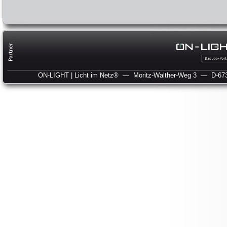
ON-LIGHT | Licht im Netz®
— Moritz-Walther-Weg 3
— D-673