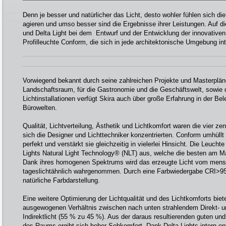
Denn je besser und natürlicher das Licht, desto wohler fühlen sich d
agieren und umso besser sind die Ergebnisse ihrer Leistungen. Auf d
und Delta Light bei dem Entwurf und der Entwicklung der innovative
Profilleuchte Conform, die sich in jede architektonische Umgebung inte
Vorwiegend bekannt durch seine zahlreichen Projekte und Masterplän
Landschaftsraum, für die Gastronomie und die Geschäftswelt, sowie 
Lichtinstallationen verfügt Skira auch über große Erfahrung in der Be
Bürowelten.
Qualität, Lichtverteilung, Ästhetik und Lichtkomfort waren die vier z
sich die Designer und Lichttechniker konzentrierten. Conform umhüllt 
perfekt und verstärkt sie gleichzeitig in vielerlei Hinsicht. Die Leucht
Lights Natural Light Technology® (NLT) aus, welche die besten am M
Dank ihres homogenen Spektrums wird das erzeugte Licht vom mens
tageslichtähnlich wahrgenommen. Durch eine Farbwiedergabe CRI>95 
natürliche Farbdarstellung.
Eine weitere Optimierung der Lichtqualität und des Lichtkomforts bie
ausgewogenen Verhältnis zwischen nach unten strahlendem Direkt- 
Indirektlicht (55 % zu 45 %). Aus der daraus resultierenden guten u
des Raums ergibt sich hoher Sehkomfort. Dank Delta Lights intern ent