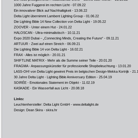
1000 Jahre Fuggerei im rechten Licht
- 07.09.22
Ein innovativer Blick auf Nachhaltigkeit
- 13.06.22
Delta Light übernimmt Lambent Lighting Group
- 01.06.22
Die Lighting Bible 14 New Collection von Delta Light
- 19.05.22
ZOOVER - Unter einem Hut
- 24.01.22
HALOSCAN - Ultra-minimalistisch
- 10.11.21
Expo 2020 Dubai – „Connecting Minds, Creating the Future“
- 09.11.21
ARTUUR - Zwei auf einen Streich
- 06.09.21
Die Lighting Bible 14 von Delta Light
- 16.02.21
FRAX - Alles ist möglich
- 20.01.21
SHIFTLINE MATRIX - Mehr als die Summe seiner Teile
- 20.01.20
FRAGMA - Anpassungskünstler für professionelle Shopbeleuchtung
- 13.01.20
LASS-OH! von Delta Light gewinnt Preis im belgischen Design-Mekka Kortrijk
- 21.
30 Jahre Delta Light - Lighting Bible Anniversary Edition
- 25.04.19
SOIRÉE - Emotionales Statement im Objekt
- 11.02.19
KASKADE - Ein Wasserfall aus Licht
- 20.08.18
Links:
Leuchtenhersteller: Delta Light GmbH -
www.deltalight.de
Design: Dean Skira -
skira.hr