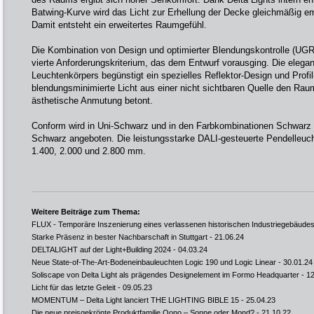
Batwing-Kurve wird das Licht zur Erhellung der Decke gleichmäßig emi
Damit entsteht ein erweitertes Raumgefühl.
Die Kombination von Design und optimierter Blendungskontrolle (UGR <
vierte Anforderungskriterium, das dem Entwurf vorausging. Die elega
Leuchtenkörpers begünstigt ein spezielles Reflektor-Design und Profil
blendungsminimierte Licht aus einer nicht sichtbaren Quelle den Raum
ästhetische Anmutung betont.
Conform wird in Uni-Schwarz und in den Farbkombinationen Schwarz 
Schwarz angeboten. Die leistungsstarke DALI-gesteuerte Pendelleuch
1.400, 2.000 und 2.800 mm.
Weitere Beiträge zum Thema:
FLUX - Temporäre Inszenierung eines verlassenen historischen Industriegebäude
Starke Präsenz in bester Nachbarschaft in Stuttgart
- 21.06.24
DELTALIGHT auf der Light+Building 2024
- 04.03.24
Neue State-of-The-Art-Bodeneinbauleuchten Logic 190 und Logic Linear
- 30.01.24
Soliscape von Delta Light als prägendes Designelement im Formo Headquarter
- 12
Licht für das letzte Geleit
- 09.05.23
MOMENTUM – Delta Light lanciert THE LIGHTING BIBLE 15
- 25.04.23
Die neue preisgekrönte Produktfamilie Oono – Sonne oder Mond?
- 21.10.22