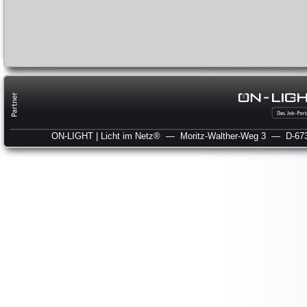
ON-LIGHT | Licht im Netz®
— Moritz-Walther-Weg 3
— D-673