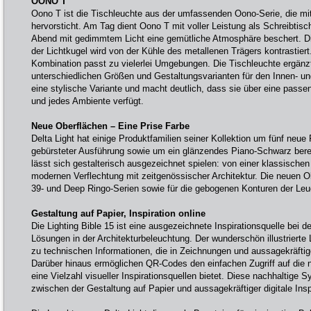
OONO T
Oono T ist die Tischleuchte aus der umfassenden Oono-Serie, die mit
hervorsticht. Am Tag dient Oono T mit voller Leistung als Schreibtis
Abend mit gedimmtem Licht eine gemütliche Atmosphäre beschert. 
der Lichtkugel wird von der Kühle des metallenen Trägers kontrastiert
Kombination passt zu vielerlei Umgebungen. Die Tischleuchte ergänzt
unterschiedlichen Größen und Gestaltungsvarianten für den Innen- u
eine stylische Variante und macht deutlich, dass sie über eine pass
und jedes Ambiente verfügt.
Neue Oberflächen – Eine Prise Farbe
Delta Light hat einige Produktfamilien seiner Kollektion um fünf neue
gebürsteter Ausführung sowie um ein glänzendes Piano-Schwarz berei
lässt sich gestalterisch ausgezeichnet spielen: von einer klassische
modernen Verflechtung mit zeitgenössischer Architektur. Die neuen O
39- und Deep Ringo-Serien sowie für die gebogenen Konturen der Le
Gestaltung auf Papier, Inspiration online
Die Lighting Bible 15 ist eine ausgezeichnete Inspirationsquelle bei 
Lösungen in der Architekturbeleuchtung. Der wunderschön illustrierte
zu technischen Informationen, die in Zeichnungen und aussagekräftig
Darüber hinaus ermöglichen QR-Codes den einfachen Zugriff auf die n
eine Vielzahl visueller Inspirationsquellen bietet. Diese nachhaltige S
zwischen der Gestaltung auf Papier und aussagekräftiger digitale Insp