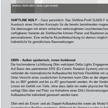
Shiftline M26H [Bild: Delta Light GmbH]
SHIFTLINE M26 F
– Ganz persönlich: Das Shiftline-Profil SLM26 F ist
Ausdruck eines frischen Konzepts für die bereits bestehenden magnet
Sie überzeugen mit einem einfachen werkzeugfreien Leuchtenwechsel
verfügbaren Variante als Stehleuchte können Planer und Bauherren
personalisieren. Eine einfache Akzentbeleuchtung ist ebenso möglich
Indirektlicht für gemütlichere Raumwirkungen.
OBIN – Außen spielerisch, innen funktional
Die hochmoderne Lichtlösung Obin verkörpert Delta Lights Engagement
Auf Basis des patentierten ERS (Ex-Centric Rotation System) und mit
verbindet die minimalistische Aufbauleuchte höchste Flexibilität mit 
Unter Verzicht eines zusätzlichen Scharniers kann Obin an der abg
bis zu 360° gedreht und bis zu 45° geschwenkt werden. An der Vorder
Linsen ein Gefühl von Tiefe, ohne dass dafür ein realer physischer 
verfügt Obin über viel Platz zur Aufnahme einer DALI-Stromversorgung
Aufbauleuchte individuell gesteuert werden kann.
Obin wird als Einzel- und als Doppel-Aufbauleuchte sowie als Modul für
magnetischen Profilen angeboten. Während die Doppel-Leuchte in Sc