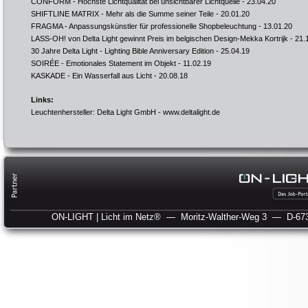
CONFORM - Höchste Lichtqualität bei unsichtbarer Lichtquelle
- 23.04.20
SHIFTLINE MATRIX - Mehr als die Summe seiner Teile
- 20.01.20
FRAGMA - Anpassungskünstler für professionelle Shopbeleuchtung
- 13.01.20
LASS-OH! von Delta Light gewinnt Preis im belgischen Design-Mekka Kortrijk
- 21.
30 Jahre Delta Light - Lighting Bible Anniversary Edition
- 25.04.19
SOIRÉE - Emotionales Statement im Objekt
- 11.02.19
KASKADE - Ein Wasserfall aus Licht
- 20.08.18
Links:
Leuchtenhersteller: Delta Light GmbH -
www.deltalight.de
ON-LIGHT | Licht im Netz®
— Moritz-Walther-Weg 3
— D-673