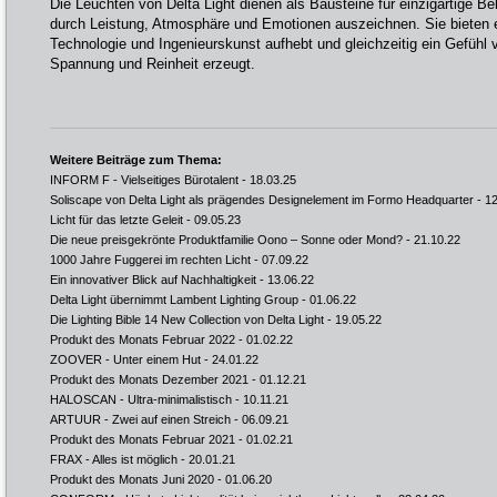
Die Leuchten von Delta Light dienen als Bausteine für einzigartige B
durch Leistung, Atmosphäre und Emotionen auszeichnen. Sie bieten e
Technologie und Ingenieurskunst aufhebt und gleichzeitig ein Gefühl
Spannung und Reinheit erzeugt.
Weitere Beiträge zum Thema:
INFORM F - Vielseitiges Bürotalent
- 18.03.25
Soliscape von Delta Light als prägendes Designelement im Formo Headquarter
- 12
Licht für das letzte Geleit
- 09.05.23
Die neue preisgekrönte Produktfamilie Oono – Sonne oder Mond?
- 21.10.22
1000 Jahre Fuggerei im rechten Licht
- 07.09.22
Ein innovativer Blick auf Nachhaltigkeit
- 13.06.22
Delta Light übernimmt Lambent Lighting Group
- 01.06.22
Die Lighting Bible 14 New Collection von Delta Light
- 19.05.22
Produkt des Monats Februar 2022
- 01.02.22
ZOOVER - Unter einem Hut
- 24.01.22
Produkt des Monats Dezember 2021
- 01.12.21
HALOSCAN - Ultra-minimalistisch
- 10.11.21
ARTUUR - Zwei auf einen Streich
- 06.09.21
Produkt des Monats Februar 2021
- 01.02.21
FRAX - Alles ist möglich
- 20.01.21
Produkt des Monats Juni 2020
- 01.06.20