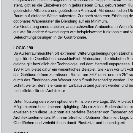
steht, gibt es die Einzelversion in gebürstetem Grau, gebürstetem Ku
gebürsteter Altbronze und gebürstetem Anthrazit. Mit diesen edlen Obe
Raum auf einfache Weise aufwerten. Zur noch stärkeren Erhöhung de
optionales Wabenraster die Blendung auf ein Minimum.
Zur Gestaltung eines subtilen, anspruchsvollen Ambientes in Wohnr
gut wie für andere Anwendungen wie beispielsweise funktionale und vi
Beleuchtungslösungen in der Gastronomie.
LOGIC 190
Da Außenraumleuchten oft extremen Witterungsbedingungen standhal
Light für die Oberflächen ausschließlich Materialien, die höchsten S
gleiche gilt bezüglich der Technologie und dem Herstellungsprozess.
190 R OK bietet dafür ein wesentliches Beispiel. Sie kann vor Ort voll
das Gehäuse öffnen zu müssen. Sie ist um 360° dreh- und um 25° s
durch das Eindringen von Wasser noch Staub beschädigt werden. Lo
Schritt weiter, denn sie kann im Einbauzustand justiert werden und b
Lichteffekte für die Architektur.
Unter Nutzung derselben optischen Prinzipien wie Logic 190 R bietet 
Möglichkeiten beim linearen Uplighting. Als einzelner Bodenstrahler ode
erweisen sich diese Leuchten als perfekte Begleiter von Fassaden od
Architekturelementen. Mit ihren Streiflicht-Optionen illuminiert Logic Li
Oberflächen und verleiht ihnen damit Plastizität und Lebendigkeit.