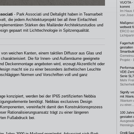
VUOTA - L
kommt
Im Haus 
sociati
- Park Associati und Deltalight haben in Teamarbeit
von Jose 
t, die jedem Architekturprojekt bei all ihrer Einfachheit
Maßgeschn
omplementären Stärken des Mailänder Architekturstudios und
weltweit 
esign gepaart mit Lichttechnologie in Spitzenqualität.
ERCO ist 
Lichtpartn
Fagerhul
gestalten
Smartbuil
d von weichen Kanten, einem taktilen Diffusor aus Glas und
Gemeinsa
 charakterisiert. Die für Innen- und Außenräume geeignete
Projekt - 
und Deckenmontage angeboten wird, erzeugt Akzentlicht oder
Performan
 Design macht sie zu einer besonders ästhetischen Leuchte
VDE-Zerti
inschlägigen Normen und Vorschriften voll und ganz
Serie SL
Mehr Frei
Sicherheit
Signify v
e konzipiert, werden bei der IP65 zertifizierten Nebbia
mit Xitan
Xitanium 
tigungselemente benötigt. Nebbias exclusives Design
zu einer...
an Komponenten, vereinfacht damit den Konstruktionsprozess
eser Rationalisierungsansatz trägt zu einer längeren
100 Jahr
gestaltet
rten Fußabdruck bei.
Ausgewäh
Henningse
Orelli Sa
im Jahre 2000 in Mailand gegründet, fokussiert sich Park