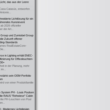
icht, das aus der Leere
Casa Catasüs, entworfen
Antonio...
eiderte Lichtlösung für ein
führendes Kunstevent
ab 2026 offizieller
er der Art...
t Group und Zumtobel Group
 die Zukunft offener
ding-Standards
mes RealEstateCore-
Die...
ce in Lighting erhält ENEC-
fizierung für Officeleuchten-
730+
heit in der Planung, mehr
 im...
erstärkt sein OEM-Portfolio
ium
wird von einer Produktfamilie
e System PH - Louis Poulsen
 die RAUS "Rehwiese" Cabin
lte PH-Leuchten von Poul
n...
al - Modernes Lichtdesign