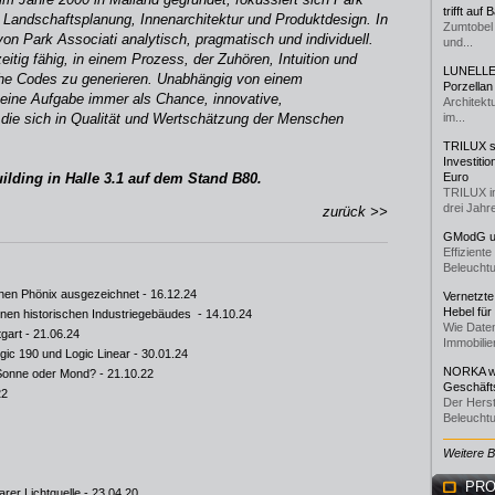
trifft auf
, Landschaftsplanung, Innenarchitektur und Produktdesign. In
Zumtobel 
von Park Associati analytisch, pragmatisch und individuell.
und...
itig fähig, in einem Prozess, der Zuhören, Intuition und
LUNELLE 
sche Codes zu generieren. Unabhängig von einem
Porzellan
seine Aufgabe immer als Chance, innovative,
Architekt
die sich in Qualität und Wertschätzung der Menschen
im...
TRILUX st
Investiti
uilding in Halle 3.1 auf dem Stand B80.
Euro
TRILUX i
drei Jahre
zurück >>
GModG un
Effizient
Beleuchtu
denen Phönix ausgezeichnet
- 16.12.24
Vernetzte
Hebel für
nen historischen Industriegebäudes
- 14.10.24
Wie Daten
tgart
- 21.06.24
Immobilie
ic 190 und Logic Linear
- 30.01.24
NORKA we
 Sonne oder Mond?
- 21.10.22
Geschäfts
22
Der Herst
Beleuchtu
Weitere 
PRO
rer Lichtquelle
- 23.04.20