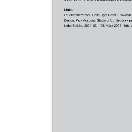
Links:
Leuchtenhersteller: Delta Light GmbH -
www.del
Design: Park Associati Studio di Architettura -
p
Light+Building 2024: 03. - 08. März 2024 -
light