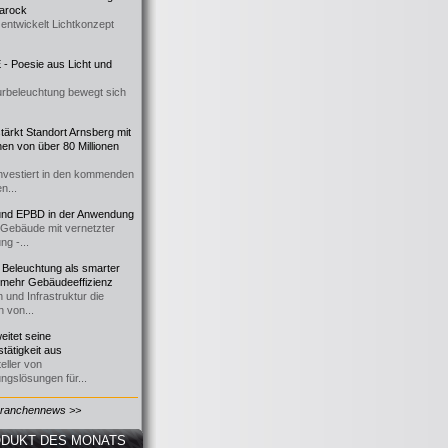
 Barock
entwickelt Lichtkonzept
- Poesie aus Licht und
urbeleuchtung bewegt sich
ärkt Standort Arnsberg mit
onen von über 80 Millionen
nvestiert in den kommenden
n...
d EPBD in der Anwendung
e Gebäude mit vernetzter
ng -...
 Beleuchtung als smarter
 mehr Gebäudeeffizienz
 und Infrastruktur die
n von...
itet seine
tätigkeit aus
eller von
ngslösungen für...
Branchennews >>
DUKT DES MONATS