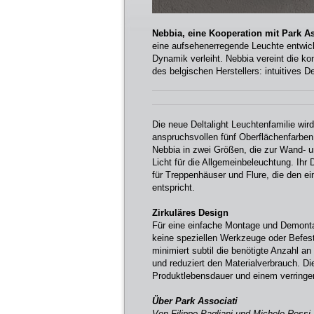
Nebbia, eine Kooperation mit Park As
eine aufsehenerregende Leuchte entwickel
Dynamik verleiht. Nebbia vereint die k
des belgischen Herstellers: intuitives D
Die neue Deltalight Leuchtenfamilie wir
anspruchsvollen fünf Oberflächenfarben
Nebbia in zwei Größen, die zur Wand- 
Licht für die Allgemeinbeleuchtung. Ihr
für Treppenhäuser und Flure, die den e
entspricht.
Zirkuläres Design
Für eine einfache Montage und Demontag
keine speziellen Werkzeuge oder Befes
minimiert subtil die benötigte Anzahl 
und reduziert den Materialverbrauch. Di
Produktlebensdauer und einem verringe
Über Park Associati
Von Filippo Pagliani und Michele Rossi 