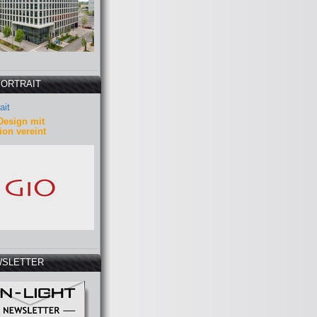
PORTRAIT
ait
Design mit
ion vereint
SLETTER