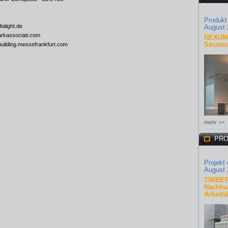
Produkt
talight.de
August 
arkassociati.com
NEXUM 
Struktu
-building.messefrankfurt.com
mehr >>
PRO
Projekt
August 
TIMBER
Nachhal
Arbeits