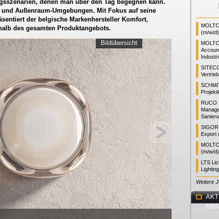
tungsszenarien, denen man über den Tag begegnen kann.
s und Außenraum-Umgebungen. Mit Fokus auf seine
sentiert der belgische Markenhersteller Komfort,
MOLTO 
erhalb des gesamten Produktangebots.
(m/w/d)
Bildübersicht
MOLTO
Accoun
Industr
SITEC
Vertrie
SCHMI
Projekt
RUCO L
Manager
Sanieru
SIGOR L
Export 
MOLTO 
(m/w/d)
LTS Li
Lightin
Weitere 
AKT
BR