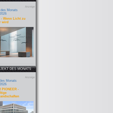
Anzeige
 des Monats
2026
- Wenn Licht zu
r wird
JEKT DES MONATS
Anzeige
 des Monats
2026
 PIONEER -
tige
landschaften