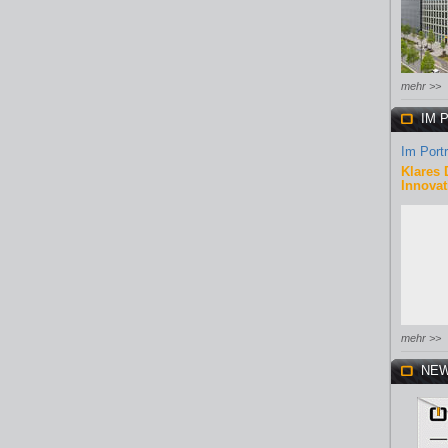
mehr >>
IM 
Im Portr
Klares 
Innovat
mehr >>
NEW