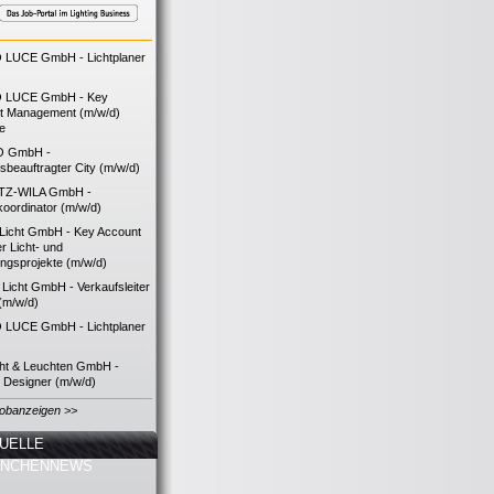
LUCE GmbH - Lichtplaner
 LUCE GmbH - Key
t Management (m/w/d)
ie
O GmbH -
bsbeauftragter City (m/w/d)
TZ-WILA GmbH -
koordinator (m/w/d)
icht GmbH - Key Account
 Licht- und
ngsprojekte (m/w/d)
icht GmbH - Verkaufsleiter
(m/w/d)
LUCE GmbH - Lichtplaner
cht & Leuchten GmbH -
g Designer (m/w/d)
Jobanzeigen >>
UELLE
ANCHENNEWS