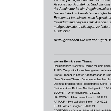
Associati auf Architektur, Stadtplanung
der Architektur ist die Vorgehensweise 
Sie sind stark in Bewährtem und gleichze
Experiment kombiniert, neue linguisti
Projektumfang begreift Park Associati 
maßgeschneiderte Lösungen zu finden, 
ausdrücken.
Deltalight finden Sie auf der Light+B
Weitere Beiträge zum Thema:
Deltalight beim Architects`Darling mit dem gol
FLUX - Temporäre Inszenierung eines verlasse
Starke Präsenz in bester Nachbarschaft in Stut
Neue State-of-The-Art-Bodeneinbauleuchten Log
Die neue preisgekrönte Produktfamilie Oono –
Ein innovativer Blick auf Nachhaltigkeit
- 13.06.
ZOOVER - Unter einem Hut
- 24.01.22
HALOSCAN - Ultra-minimalistisch
- 10.11.21
ARTUUR - Zwei auf einen Streich
- 06.09.21
FRAX - Alles ist möglich
- 20.01.21
CONFORM - Höchste Lichtqualität bei unsichtba