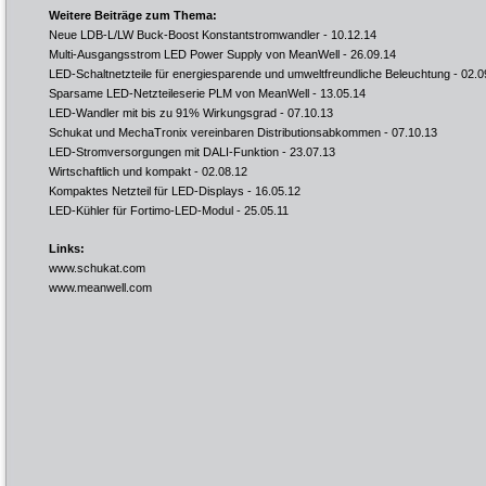
Weitere Beiträge zum Thema:
Neue LDB-L/LW Buck-Boost Konstantstromwandler
- 10.12.14
Multi-Ausgangsstrom LED Power Supply von MeanWell
- 26.09.14
LED-Schaltnetzteile für energiesparende und umweltfreundliche Beleuchtung
- 02.0
Sparsame LED-Netzteileserie PLM von MeanWell
- 13.05.14
LED-Wandler mit bis zu 91% Wirkungsgrad
- 07.10.13
Schukat und MechaTronix vereinbaren Distributionsabkommen
- 07.10.13
LED-Stromversorgungen mit DALI-Funktion
- 23.07.13
Wirtschaftlich und kompakt
- 02.08.12
Kompaktes Netzteil für LED-Displays
- 16.05.12
LED-Kühler für Fortimo-LED-Modul
- 25.05.11
Links:
www.schukat.com
www.meanwell.com