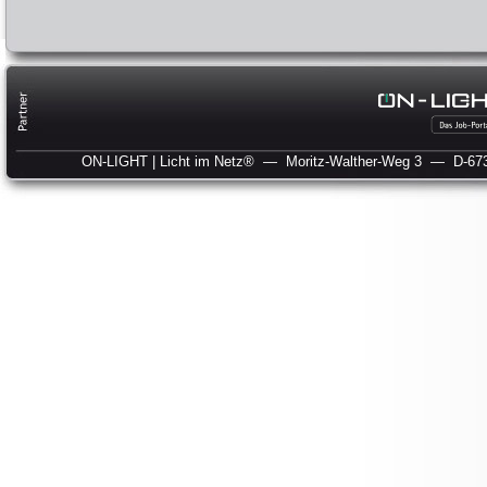
ON-LIGHT | Licht im Netz®
— Moritz-Walther-Weg 3
— D-673