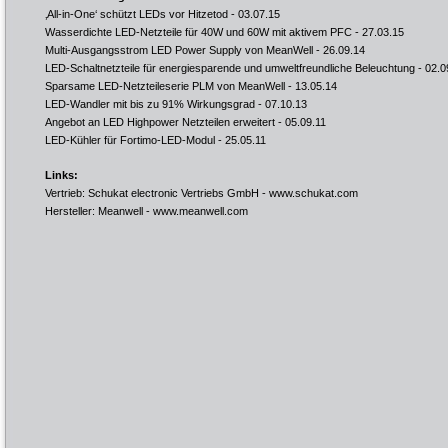
‚All-in-One‘ schützt LEDs vor Hitzetod
- 03.07.15
Wasserdichte LED-Netzteile für 40W und 60W mit aktivem PFC
- 27.03.15
Multi-Ausgangsstrom LED Power Supply von MeanWell
- 26.09.14
LED-Schaltnetzteile für energiesparende und umweltfreundliche Beleuchtung
- 02.0
Sparsame LED-Netzteileserie PLM von MeanWell
- 13.05.14
LED-Wandler mit bis zu 91% Wirkungsgrad
- 07.10.13
Angebot an LED Highpower Netzteilen erweitert
- 05.09.11
LED-Kühler für Fortimo-LED-Modul
- 25.05.11
Links:
Vertrieb: Schukat electronic Vertriebs GmbH -
www.schukat.com
Hersteller: Meanwell -
www.meanwell.com