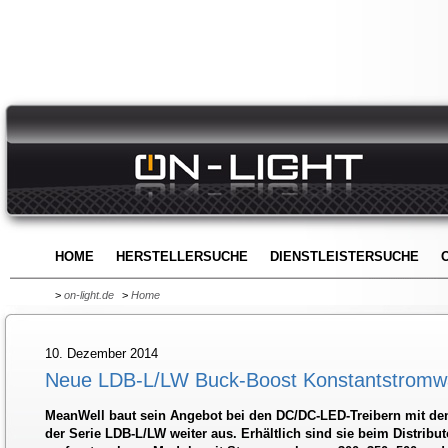
HOME
HERSTELLERSUCHE
DIENSTLEISTERSUCHE
>
on-light.de
>
Home
10. Dezember 2014
Neue LDB-L/LW Buck-Boost Konstantstromw
MeanWell baut sein Angebot bei den DC/DC-LED-Treibern mit d
der Serie LDB-L/LW weiter aus. Erhältlich sind sie beim Distribu