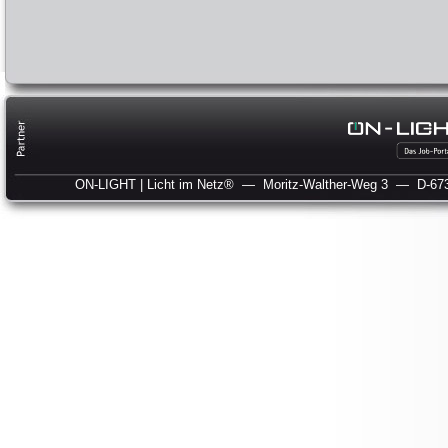
ON-LIGHT | Licht im Netz®
— Moritz-Walther-Weg 3
— D-673