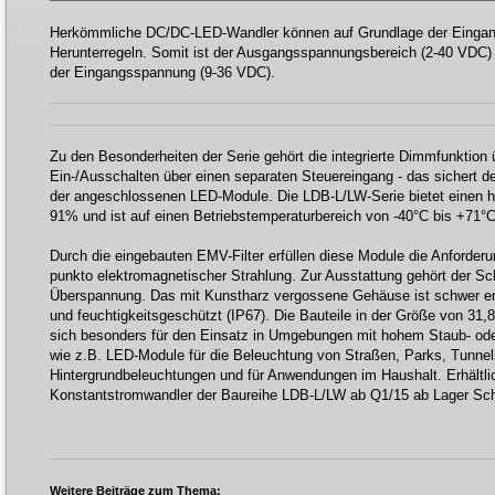
Herkömmliche DC/DC-LED-Wandler können auf Grundlage der Eingan
Herunterregeln. Somit ist der Ausgangsspannungsbereich (2-40 VDC
der Eingangsspannung (9-36 VDC).
Zu den Besonderheiten der Serie gehört die integrierte Dimmfunktion
Ein-/Ausschalten über einen separaten Steuereingang - das sichert de
der angeschlossenen LED-Module. Die LDB-L/LW-Serie bietet einen 
91% und ist auf einen Betriebstemperaturbereich von -40°C bis +71°C
Durch die eingebauten EMV-Filter erfüllen diese Module die Anforde
punkto elektromagnetischer Strahlung. Zur Ausstattung gehört der S
Überspannung. Das mit Kunstharz vergossene Gehäuse ist schwer en
und feuchtigkeitsgeschützt (IP67). Die Bauteile in der Größe von 31
sich besonders für den Einsatz in Umgebungen mit hohem Staub- od
wie z.B. LED-Module für die Beleuchtung von Straßen, Parks, Tunne
Hintergrundbeleuchtungen und für Anwendungen im Haushalt. Erhältlic
Konstantstromwandler der Baureihe LDB-L/LW ab Q1/15 ab Lager Sc
Weitere Beiträge zum Thema: