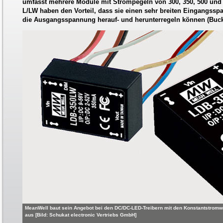
umfasst mehrere Module mit Strompegeln von 300, 350, 500 und
L/LW haben den Vorteil, dass sie einen sehr breiten Eingangss
die Ausgangsspannung herauf- und herunterregeln können (Buck
MeanWell baut sein Angebot bei den DC/DC-LED-Treibern mit den Konstantstromw
aus [Bild: Schukat electronic Vertriebs GmbH]