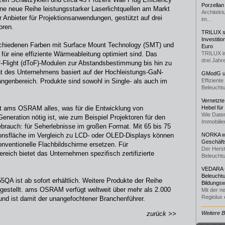
Porzellan
e neue Reihe leistungsstarker Laserlichtquellen am Markt
Architekt
ter Anbieter für Projektionsanwendungen, gestützt auf drei
im...
oren.
TRILUX st
Investiti
hiedenen Farben mit Surface Mount Technology (SMT) und
Euro
ür eine effiziente Wärmeableitung optimiert sind. Das
TRILUX i
drei Jahre
f-Flight (dToF)-Modulen zur Abstandsbestimmung bis hin zu
t des Unternehmens basiert auf der Hochleistungs-GaN-
GModG un
ängenbereich. Produkte sind sowohl in Single- als auch im
Effizient
Beleuchtu
Vernetzte
et ams OSRAM alles, was für die Entwicklung von
Hebel für
Wie Daten
neration nötig ist, wie zum Beispiel Projektoren für den
Immobilie
brauch: für Seherlebnisse im großen Format. Mit 65 bis 75
ionsfläche im Vergleich zu LCD- oder OLED-Displays können
NORKA we
Geschäfts
nventionelle Flachbildschirme ersetzen. Für
Der Herst
eich bietet das Unternehmen spezifisch zertifizierte
Beleuchtu
VEDARA -
Beleuchtu
 ist ab sofort erhältlich. Weitere Produkte der Reihe
Bildungsw
estellt. ams OSRAM verfügt weltweit über mehr als 2.000
Mit der n
Regiolux e
und ist damit der unangefochtener Branchenführer.
zurück >>
Weitere 