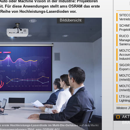
uto oder Machine Vision in der Industrie: Projektoren
eit. Für diese Anwendungen stellt ams OSRAM das erste
Reihe von Hochleistungs-Laserdioden vor.
SITEC
Vertrie
Bildübersicht
SCHMI
Projekt
RUCO L
Manager
Sanieru
MOLTO
Accoun
Industr
SIGOR L
Export 
MOLTO 
(m/w/d)
MOLTO 
(m/w/d)
LTS Li
Lightin
Weitere 
AKT
BR