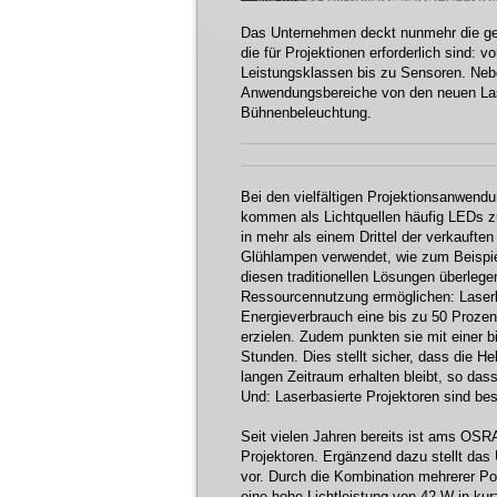
Das Unternehmen deckt nunmehr die ge
die für Projektionen erforderlich sind: 
Leistungsklassen bis zu Sensoren. Nebe
Anwendungsbereiche von den neuen Las
Bühnenbeleuchtung.
Bei den vielfältigen Projektionsanwend
kommen als Lichtquellen häufig LEDs 
in mehr als einem Drittel der verkauft
Glühlampen verwendet, wie zum Beispie
diesen traditionellen Lösungen überlegen
Ressourcennutzung ermöglichen: Laserba
Energieverbrauch eine bis zu 50 Prozen
erzielen. Zudem punkten sie mit einer
Stunden. Dies stellt sicher, dass die Hel
langen Zeitraum erhalten bleibt, so d
Und: Laserbasierte Projektoren sind b
Seit vielen Jahren bereits ist ams OSR
Projektoren. Ergänzend dazu stellt d
vor. Durch die Kombination mehrerer Po
eine hohe Lichtleistung von 42 W in kur