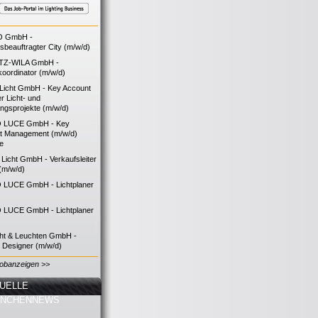
O GmbH -
bsbeauftragter City (m/w/d)
TZ-WILA GmbH -
koordinator (m/w/d)
icht GmbH - Key Account
 Licht- und
ngsprojekte (m/w/d)
 LUCE GmbH - Key
t Management (m/w/d)
ie
icht GmbH - Verkaufsleiter
(m/w/d)
LUCE GmbH - Lichtplaner
LUCE GmbH - Lichtplaner
cht & Leuchten GmbH -
g Designer (m/w/d)
Jobanzeigen >>
UELLE
ANCHENNEWS