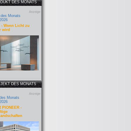
DUKT DES MONATS
Anzeige
 des Monats
2026
- Wenn Licht zu
r wird
JEKT DES MONATS
Anzeige
 des Monats
2026
 PIONEER -
tige
landschaften