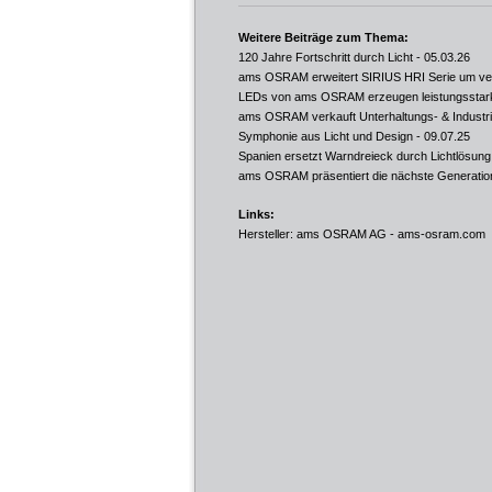
Weitere Beiträge zum Thema:
120 Jahre Fortschritt durch Licht
- 05.03.26
ams OSRAM erweitert SIRIUS HRI Serie um ver
LEDs von ams OSRAM erzeugen leistungsstarke
ams OSRAM verkauft Unterhaltungs- & Industr
Symphonie aus Licht und Design
- 09.07.25
Spanien ersetzt Warndreieck durch Lichtlösung
ams OSRAM präsentiert die nächste Generati
Links:
Hersteller: ams OSRAM AG -
ams-osram.com