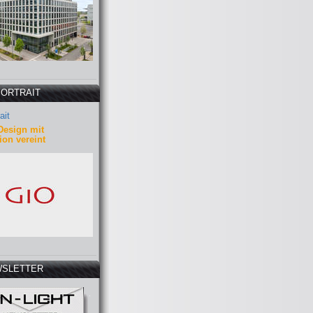
PORTRAIT
ait
Design mit
ion vereint
SLETTER