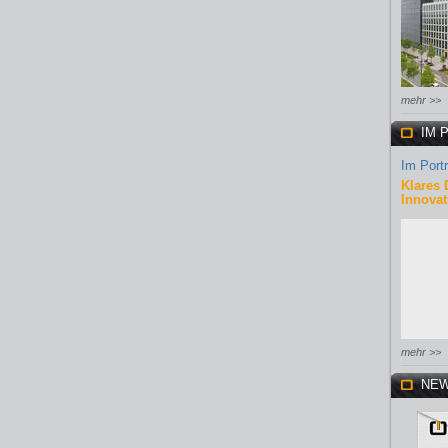
mehr >>
IM 
Im Portr
Klares 
Innovat
mehr >>
NEW