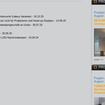
PRO
Produkt
August 
besserte Galaxy-Varianten
- 16.12.25
NEXUM 
s Licht für Projektoren und Head-up-Displays
- 14.08.25
Struktu
ielampengeschäft an Ushio
- 30.07.25
- 30.05.25
on LED-Nachrüstlampen
- 10.09.24
mehr >>
PRO
Projekt
August 
TIMBER
Nachhal
Arbeits