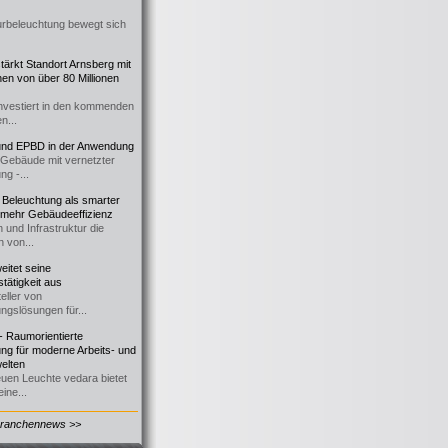
urbeleuchtung bewegt sich
ärkt Standort Arnsberg mit
onen von über 80 Millionen
nvestiert in den kommenden
n...
d EPBD in der Anwendung
e Gebäude mit vernetzter
ng -...
 Beleuchtung als smarter
 mehr Gebäudeeffizienz
 und Infrastruktur die
n von...
itet seine
tätigkeit aus
eller von
ngslösungen für...
 Raumorientierte
ng für moderne Arbeits- und
elten
euen Leuchte vedara bietet
ine...
Branchennews >>