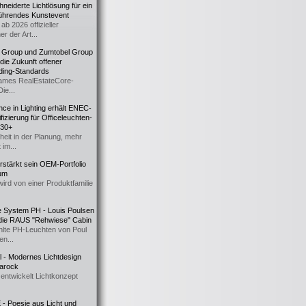
eiderte Lichtlösung für ein
führendes Kunstevent
ab 2026 offizieller
er der Art...
t Group und Zumtobel Group
 die Zukunft offener
ding-Standards
mes RealEstateCore-
Die...
ce in Lighting erhält ENEC-
fizierung für Officeleuchten-
730+
heit in der Planung, mehr
 im...
erstärkt sein OEM-Portfolio
ium
wird von einer Produktfamilie
e System PH - Louis Poulsen
 die RAUS "Rehwiese" Cabin
lte PH-Leuchten von Poul
n...
al - Modernes Lichtdesign
 Barock
entwickelt Lichtkonzept
- Poesie aus Licht und