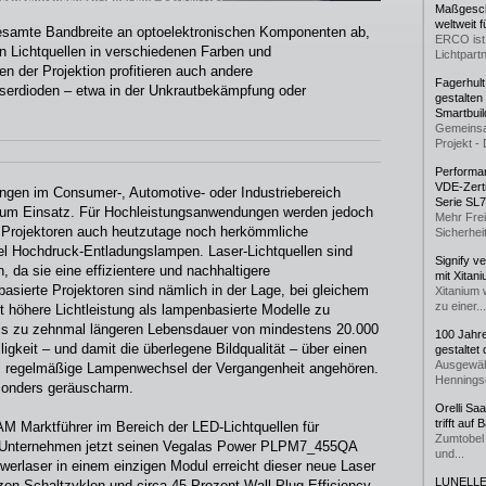
Maßgeschn
weltweit 
samte Bandbreite an optoelektronischen Komponenten ab,
ERCO ist 
von Lichtquellen in verschiedenen Farben und
Lichtpartn
n der Projektion profitieren auch andere
Fagerhul
erdioden – etwa in der Unkrautbekämpfung oder
gestalten
Smartbuil
Gemeinsa
Projekt - 
Performan
VDE-Zerti
ungen im Consumer-, Automotive- oder Industriebereich
Serie SL
zum Einsatz. Für Hochleistungsanwendungen werden jedoch
Mehr Frei
en Projektoren auch heutzutage noch herkömmliche
Sicherheit
l Hochdruck-Entladungslampen. Laser-Lichtquellen sind
Signify v
, da sie eine effizientere und nachhaltigere
mit Xitan
sierte Projektoren sind nämlich in der Lage, bei gleichem
Xitanium 
zu einer...
t höhere Lichtleistung als lampenbasierte Modelle zu
 bis zu zehnmal längeren Lebensdauer von mindestens 20.000
100 Jahr
ligkeit – und damit die überlegene Bildqualität – über einen
gestaltet
Ausgewäh
ass regelmäßige Lampenwechsel der Vergangenheit angehören.
Henningse
esonders geräuscharm.
Orelli Sa
trifft auf
AM Marktführer im Bereich der LED-Lichtquellen für
Zumtobel 
as Unternehmen jetzt seinen Vegalas Power PLPM7_455QA
und...
werlaser in einem einzigen Modul erreicht dieser neue Laser
LUNELLE 
zen Schaltzyklen und circa 45 Prozent Wall Plug Efficiency