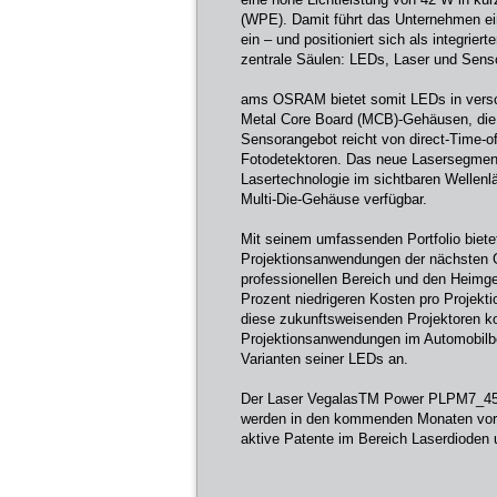
(WPE). Damit führt das Unternehmen ein
ein – und positioniert sich als integrier
zentrale Säulen: LEDs, Laser und Sens
ams OSRAM bietet somit LEDs in versc
Metal Core Board (MCB)-Gehäusen, die f
Sensorangebot reicht von direct-Time-o
Fotodetektoren. Das neue Lasersegmen
Lasertechnologie im sichtbaren Wellenl
Multi-Die-Gehäuse verfügbar.
Mit seinem umfassenden Portfolio biet
Projektionsanwendungen der nächsten Ge
professionellen Bereich und den Heimge
Prozent niedrigeren Kosten pro Projekt
diese zukunftsweisenden Projektoren ko
Projektionsanwendungen im Automobilber
Varianten seiner LEDs an.
Der Laser VegalasTM Power PLPM7_455QA
werden in den kommenden Monaten vorg
aktive Patente im Bereich Laserdioden 