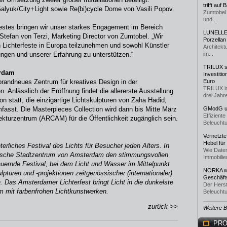
trifft auf
lyuk/City+Light sowie Re(bi)cycle Dome von Vasili Popov.
Zumtobel 
und...
estes bringen wir unser starkes Engagement im Bereich
LUNELLE 
Stefan von Terzi, Marketing Director von Zumtobel. „Wir
Porzellan
n Lichterfeste in Europa teilzunehmen und sowohl Künstler
Architekt
ungen und unserer Erfahrung zu unterstützen.“
im...
TRILUX st
erdam
Investiti
randneues Zentrum für kreatives Design in der
Euro
TRILUX i
n. Anlässlich der Eröffnung findet die allererste Ausstellung
drei Jahre
n statt, die einzigartige Lichtskulpturen von Zaha Hadid,
fasst. Die Masterpieces Collection wird dann bis Mitte März
GModG un
Effizient
turzentrum (ARCAM) für die Öffentlichkeit zugänglich sein.
Beleuchtu
Vernetzte
Hebel für
erliches Festival des Lichts für Besucher jeden Alters. In
Wie Daten
torische Stadtzentrum von Amsterdam den stimmungsvollen
Immobilie
auernde Festival, bei dem Licht und Wasser im Mittelpunkt
NORKA we
pturen und -projektionen zeitgenössischer (internationaler)
Geschäfts
 Das Amsterdamer Lichterfest bringt Licht in die dunkelste
Der Herst
um mit farbenfrohen Lichtkunstwerken.
Beleuchtu
zurück >>
Weitere 
PRO