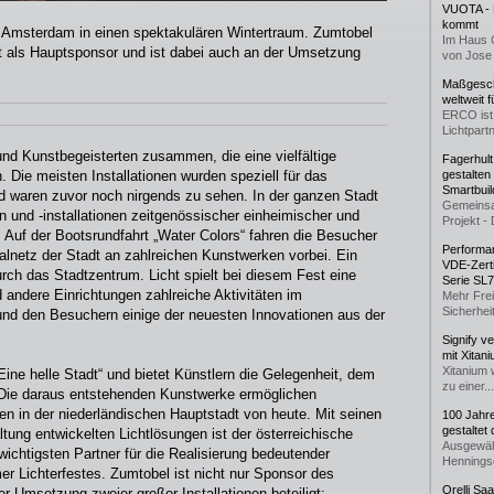
VUOTA - L
kommt
n Amsterdam in einen spektakulären Wintertraum. Zumtobel
Im Haus 
t als Hauptsponsor und ist dabei auch an der Umsetzung
von Jose 
Maßgeschn
weltweit 
ERCO ist 
Lichtpartn
und Kunstbegeisterten zusammen, die eine vielfältige
Fagerhul
 Die meisten Installationen wurden speziell für das
gestalten
Smartbuil
d waren zuvor noch nirgends zu sehen. In der ganzen Stadt
Gemeinsa
en und -installationen zeitgenössischer einheimischer und
Projekt - 
. Auf der Bootsrundfahrt „Water Colors“ fahren die Besucher
Performan
lnetz der Stadt an zahlreichen Kunstwerken vorbei. Ein
VDE-Zerti
rch das Stadtzentrum. Licht spielt bei diesem Fest eine
Serie SL
andere Einrichtungen zahlreiche Aktivitäten im
Mehr Frei
Sicherheit
nd den Besuchern einige der neuesten Innovationen aus der
Signify v
mit Xitan
Xitanium 
Eine helle Stadt“ und bietet Künstlern die Gelegenheit, dem
zu einer...
Die daraus entstehenden Kunstwerke ermöglichen
ben in der niederländischen Hauptstadt von heute. Mit seinen
100 Jahr
gestaltet
ltung entwickelten Lichtlösungen ist der österreichische
Ausgewäh
wichtigsten Partner für die Realisierung bedeutender
Henningse
Lichterfestes. Zumtobel ist nicht nur Sponsor des
Orelli Sa
 Umsetzung zweier großer Installationen beteiligt: