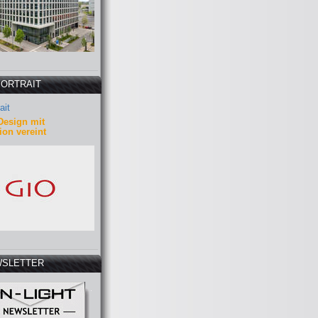
PORTRAIT
ait
Design mit
ion vereint
SLETTER