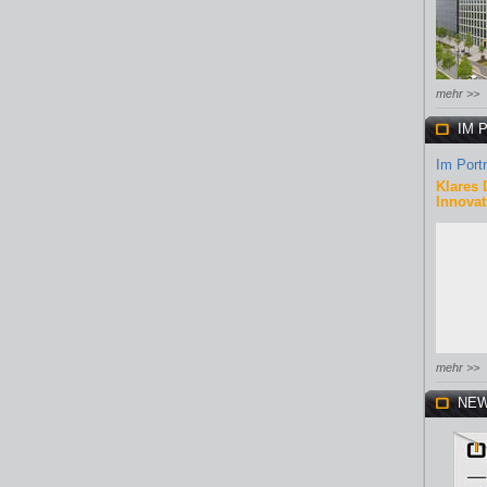
mehr >>
IM 
Im Portr
Klares 
Innovat
mehr >>
NEW