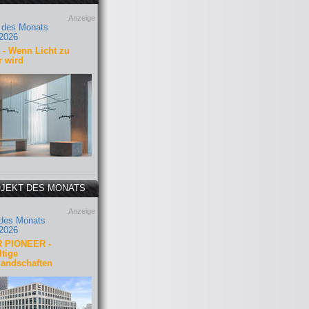
Anzeige
 des Monats
2026
- Wenn Licht zu
r wird
JEKT DES MONATS
Anzeige
 des Monats
2026
 PIONEER -
tige
landschaften