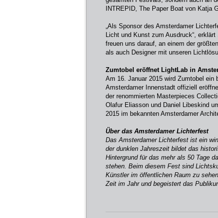
INTREPID, The Paper Boat von Katja Ga
„Als Sponsor des Amsterdamer Lichterf
Licht und Kunst zum Ausdruck“, erklärt 
freuen uns darauf, an einem der größte
als auch Designer mit unseren Lichtlös
Zumtobel eröffnet LightLab in Amst
Am 16. Januar 2015 wird Zumtobel ein b
Amsterdamer Innenstadt offiziell eröffne
der renommierten Masterpieces Collectio
Olafur Eliasson und Daniel Libeskind um
2015 im bekannten Amsterdamer Architek
Über das Amsterdamer Lichterfest
Das Amsterdamer Lichterfest ist ein wint
der dunklen Jahreszeit bildet das his
Hintergrund für das mehr als 50 Tage d
stehen. Beim diesem Fest sind Lichtskul
Künstler im öffentlichen Raum zu sehen.
Zeit im Jahr und begeistert das Publik