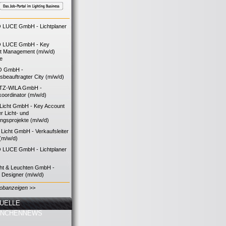
LUCE GmbH - Lichtplaner
 LUCE GmbH - Key
t Management (m/w/d)
ie
O GmbH -
bsbeauftragter City (m/w/d)
TZ-WILA GmbH -
koordinator (m/w/d)
icht GmbH - Key Account
 Licht- und
ngsprojekte (m/w/d)
icht GmbH - Verkaufsleiter
(m/w/d)
LUCE GmbH - Lichtplaner
cht & Leuchten GmbH -
g Designer (m/w/d)
Jobanzeigen >>
UELLE
ANCHENNEWS