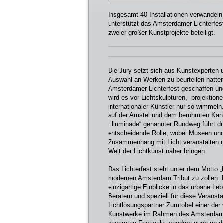
Insgesamt 40 Installationen verwandel
unterstützt das Amsterdamer Lichterfes
zweier großer Kunstprojekte beteiligt.
Die Jury setzt sich aus Kunstexperten 
Auswahl an Werken zu beurteilen hatten.
Amsterdamer Lichterfest geschaffen un
wird es vor Lichtskulpturen, -projektion
internationaler Künstler nur so wimmeln
auf der Amstel und dem berühmten Kana
„Illuminade“ genannter Rundweg führt du
entscheidende Rolle, wobei Museen und 
Zusammenhang mit Licht veranstalten u
Welt der Lichtkunst näher bringen.
Das Lichterfest steht unter dem Motto „
modernen Amsterdam Tribut zu zollen. 
einzigartige Einblicke in das urbane Le
Beratern und speziell für diese Veransta
Lichtlösungspartner Zumtobel einer der 
Kunstwerke im Rahmen des Amsterdamer 
gesamten Festivals, sondern auch an der