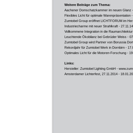
Weitere Beiträge zum Thema:
Aachener Domschatzkammer im neuen Glanz
-
Flexibles Licht für optimale Warenpräsentation
-
Zumtobel Group eröffnet LICHTFORUM im He
Industriecharme mit neuer Strahlkraft
- 27.11.14
Vollkommene Integration in die Raumarchitektur
Leuchtende Ökobilanz bei Gebrüder Weiss
- 07
Zumtobel Group wird Partner von Borussia Do
Rekordjahr für Zumtobel Werk in Dornbirn
- 17.
Optimales Licht für die Motoren-Forschung
- 19
Links:
Hersteller: Zumtobel Lighting GmbH -
www.zumt
Amsterdamer Lichterfest, 27.11.2014 - 18.01.2