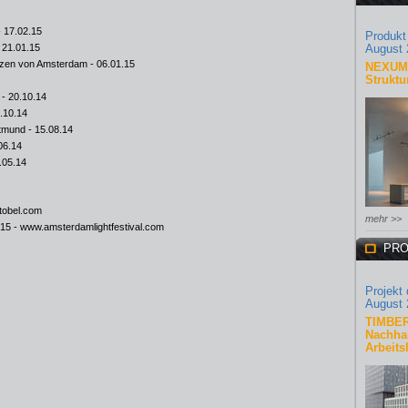
 17.02.15
Produkt
 21.01.15
August 
rzen von Amsterdam
- 06.01.15
NEXUM 
Struktu
- 20.10.14
.10.14
rtmund
- 15.08.14
06.14
.05.14
obel.com
mehr >>
015 -
www.amsterdamlightfestival.com
PRO
Projekt
August 
TIMBER
Nachhal
Arbeits