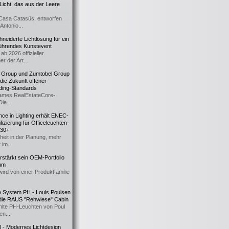
icht, das aus der Leere
Casa Catasüs, entworfen
Antonio...
eiderte Lichtlösung für ein
führendes Kunstevent
ab 2026 offizieller
er der Art...
t Group und Zumtobel Group
 die Zukunft offener
ding-Standards
mes RealEstateCore-
Die...
ce in Lighting erhält ENEC-
fizierung für Officeleuchten-
730+
heit in der Planung, mehr
 im...
erstärkt sein OEM-Portfolio
ium
wird von einer Produktfamilie
e System PH - Louis Poulsen
 die RAUS "Rehwiese" Cabin
lte PH-Leuchten von Poul
n...
al - Modernes Lichtdesign