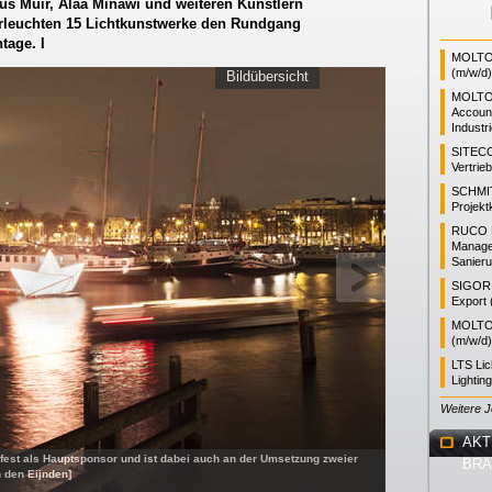
s Muir, Alaa Minawi und weiteren Künstlern
erleuchten 15 Lichtkunstwerke den Rundgang
tage. I
MOLTO 
(m/w/d)
Bildübersicht
MOLTO
Accoun
Industr
SITEC
Vertrie
SCHMI
Projekt
RUCO L
Manager
Sanieru
SIGOR L
Export 
MOLTO 
(m/w/d)
LTS Li
Lightin
Weitere 
AKT
fest als Hauptsponsor und ist dabei auch an der Umsetzung zweier
BR
n den Eijnden]