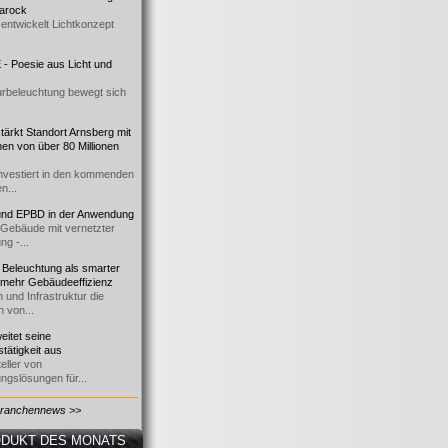
 Barock
entwickelt Lichtkonzept
- Poesie aus Licht und
urbeleuchtung bewegt sich
ärkt Standort Arnsberg mit
onen von über 80 Millionen
nvestiert in den kommenden
n...
d EPBD in der Anwendung
e Gebäude mit vernetzter
ng -...
 Beleuchtung als smarter
 mehr Gebäudeeffizienz
 und Infrastruktur die
n von...
itet seine
tätigkeit aus
eller von
ngslösungen für...
Branchennews >>
DUKT DES MONATS