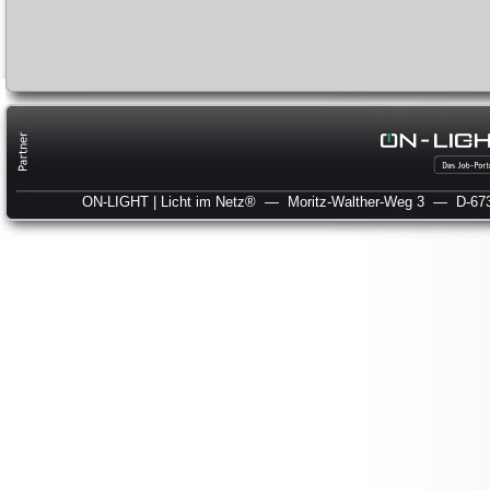
ON-LIGHT | Licht im Netz®
— Moritz-Walther-Weg 3
— D-673