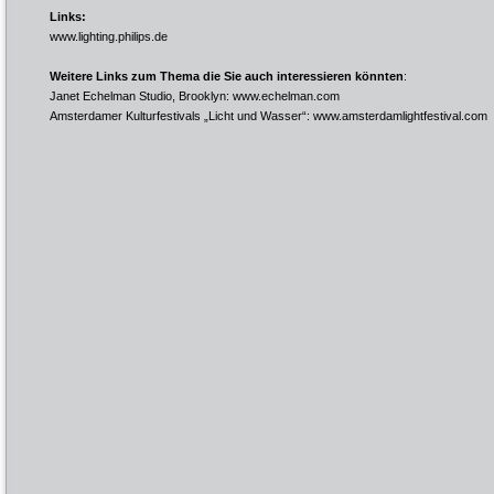
Links:
www.lighting.philips.de
Weitere Links zum Thema die Sie auch interessieren könnten
:
Janet Echelman Studio, Brooklyn:
www.echelman.com
Amsterdamer Kulturfestivals „Licht und Wasser“:
www.amsterdamlightfestival.com