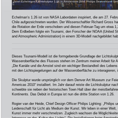
Janet Echelmans Lichtskulptur 1.26 in Amsterdam [Bild: Philips Deutschland Gm
Echelman‘s 1.26 ist von NASA Labordaten inspiriert, die am 27. Feb
Chile aufgezeichneten wurden. Der Wissenschaftler Richard Gross h
die Rotation der Erde verschoben und diesen Februar-Tag um etwa 1,2
Dem Erdbeben folgte ein Tsunami, den Forscher der NOAA (United S
and Atmospheric Administration) in einem 3D-Modell nachgebildet ha
Dieses Tsunami-Modell ist die formgebende Grundlage der Lichtskulpt
Wasseroberfläche des Flusses stehen im Zentrum meiner Arbeit für 
„Die Kanäle und die Amstel sind ein wichtiger Bestandteil des Lebens 
mit den Lichtspiegelungen auf der Wasseroberfläche zu interagieren, i
Die Skulptur wurde ursprünglich vor dem Denver Art Museum zur Feier 
Americas 2010“ installiert. Im Jahr darauf reiste die Lichtskulptur nac
schwebte sie neben der historischen Town Hall über der meistbefahr
Kontinents. Das Debüt in Europa ist nun die dritte Station von 1.26.
Rogier van der Heide, Chief Design Officer Philips Lighting: „Philips 
Leidenschaft für Licht als Medium der Kunst. Wir leben in einer Welt,
Kunst immer mehr verschmelzen. Zugleich wachsen die Möglichkeite
Interesse an der „Kultur des Lichts“. Die Installationen beim Amsterd