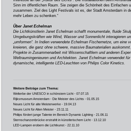
Sinn im öffentlichen Raum. Sie zeigen die Schönheit des Einfachen 
zusammen. Ziel des Light Festivals ist es, der Stadt Amsterdam in d
mehr Leben zu schenken.“
Über Janet Echelman
Die Lichtkünstlerin Janet Echelman schafft monumentale, fluide Skulp
Umgebungskräften wie Wind, Wasser und Sonnenlicht interagieren u
„umformen“. In Indien verwendete Echelman Fischernetze, um eine vo
kreieren, die ganz ohne schwere, massive Baumaterialien auskommt. D
Projekte in Zusammenarbeit mit Wissenschaftlern und anderen Expert
Weltraumingenieuren und Architekten. Janet Echelman verwendet für ih
dynamische, intelligente LED-Leuchten von Philips Color Kinetics.
Weitere Beiträge zum Thema:
Welterbe der UNESCO in schönstem Licht
- 07.07.15
Rijksmuseum Amsterdam - Die Meister des Lichts
- 01.05.15
Neues Licht für alte Meisterwerke
- 19.04.13
Neues Licht für Alten Meister
- 23.11.11
Philips fördert junge Talente im Bereich Dynamic Lighting
- 21.06.11
Sternschanzenbrücke erstrahlt in künstlerischem Licht
- 13.12.10
LED-Lampen erobern die Lichtkunst
- 22.11.10