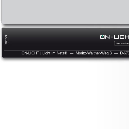
ON-LIGHT | Licht im Netz®
— Moritz-Walther-Weg 3
— D-673