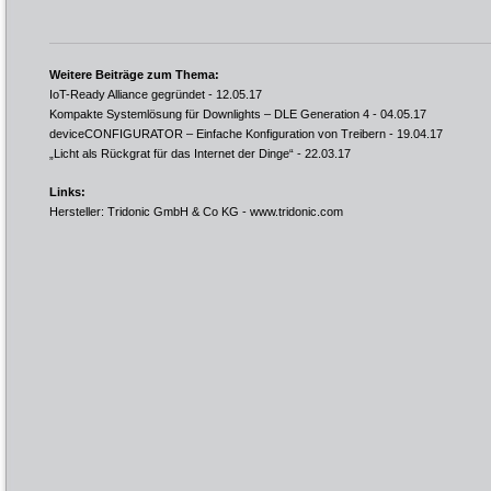
Weitere Beiträge zum Thema:
IoT-Ready Alliance gegründet
- 12.05.17
Kompakte Systemlösung für Downlights – DLE Generation 4
- 04.05.17
deviceCONFIGURATOR – Einfache Konfiguration von Treibern
- 19.04.17
„Licht als Rückgrat für das Internet der Dinge“
- 22.03.17
Links:
Hersteller: Tridonic GmbH & Co KG -
www.tridonic.com