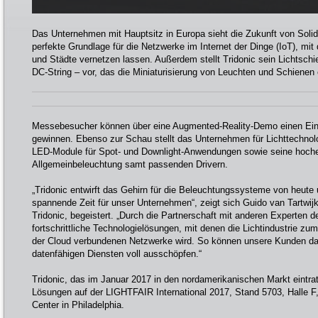
Das Unternehmen mit Hauptsitz in Europa sieht die Zukunft von Solid 
perfekte Grundlage für die Netzwerke im Internet der Dinge (IoT), mi
und Städte vernetzen lassen. Außerdem stellt Tridonic sein Lichtsch
DC-String – vor, das die Miniaturisierung von Leuchten und Schienen 
Messebesucher können über eine Augmented-Reality-Demo einen Einbl
gewinnen. Ebenso zur Schau stellt das Unternehmen für Lichttechnolo
LED-Module für Spot- und Downlight-Anwendungen sowie seine hochef
Allgemeinbeleuchtung samt passenden Drivern.
„Tridonic entwirft das Gehirn für die Beleuchtungssysteme von heute
spannende Zeit für unser Unternehmen“, zeigt sich Guido van Tartwijk
Tridonic, begeistert. „Durch die Partnerschaft mit anderen Experten d
fortschrittliche Technologielösungen, mit denen die Lichtindustrie zum
der Cloud verbundenen Netzwerke wird. So können unsere Kunden das
datenfähigen Diensten voll ausschöpfen.“
Tridonic, das im Januar 2017 in den nordamerikanischen Markt eintrat
Lösungen auf der LIGHTFAIR International 2017, Stand 5703, Halle F
Center in Philadelphia.