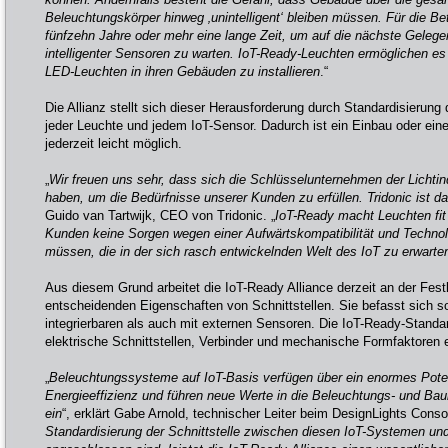
Beleuchtungskörper hinweg ‚unintelligent‘ bleiben müssen. Für die B
fünfzehn Jahre oder mehr eine lange Zeit, um auf die nächste Gelege
intelligenter Sensoren zu warten. IoT-Ready-Leuchten ermöglichen es
LED-Leuchten in ihren Gebäuden zu installieren
.“
Die Allianz stellt sich dieser Herausforderung durch Standardisierung 
jeder Leuchte und jedem IoT-Sensor. Dadurch ist ein Einbau oder ei
jederzeit leicht möglich.
„
Wir freuen uns sehr, dass sich die Schlüsselunternehmen der Licht
haben, um die Bedürfnisse unserer Kunden zu erfüllen. Tridonic ist da
Guido van Tartwijk, CEO von Tridonic. „
IoT-Ready macht Leuchten fit 
Kunden keine Sorgen wegen einer Aufwärtskompatibilität und Techn
müssen, die in der sich rasch entwickelnden Welt des IoT zu erwarte
Aus diesem Grund arbeitet die IoT-Ready Alliance derzeit an der Fest
entscheidenden Eigenschaften von Schnittstellen. Sie befasst sich so
integrierbaren als auch mit externen Sensoren. Die IoT-Ready-Standar
elektrische Schnittstellen, Verbinder und mechanische Formfaktoren e
„
Beleuchtungssysteme auf IoT-Basis verfügen über ein enormes Poten
Energieeffizienz und führen neue Werte in die Beleuchtungs- und Bau
ein
“, erklärt Gabe Arnold, technischer Leiter beim DesignLights Conso
Standardisierung der Schnittstelle zwischen diesen IoT-Systemen und