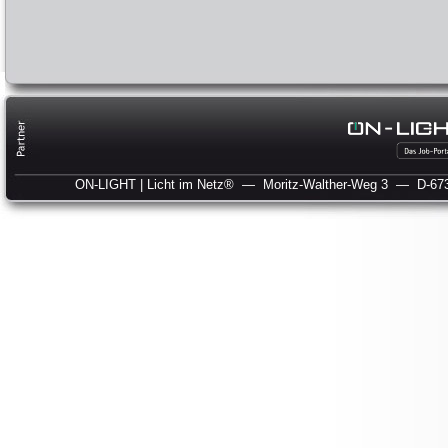
ON-LIGHT | Licht im Netz®
— Moritz-Walther-Weg 3
— D-673