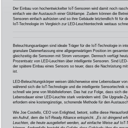
Der Einbau von hochentwickelter IoT-Sensoren wird damit noch rasch
einfach wie der Austausch einer Glühlampe. Zudem können die Betre
Sensoren einfach aufrüsten und so ihre Gebäude letztendlich fit für d
IoT-Technologie im Vergleich zur LED-Leuchtentechnik weitaus schnell
Beleuchtungsanlagen sind ideale Träger für die IoT-Technologie in int
granulare Datenerfassung eine allgegenwärtigen Position im gesamt
gleichzeitig die Sensoren mit Strom versorgen. Dennoch verfügt heutz
Prozentsatz von LED-Leuchten über intelligente Sensoren. Sind LED-
der spätere Einbau eines Sensors so teuer, dass die Nachrüstung mi
ist.
LED-Beleuchtungskörper weisen üblicherweise eine Lebensdauer von 
während sich die IoT-Technologie und die intelligente Sensortechnik r
schnell wie jene von Mobiltelefonen. Das hat zur Folge, dass sich die
Lebensdauer einer LED-Leuchte stark verändern wird. Die Upgrade-Zy
erfordern eine kostengünstige, schonende Methode für den Austausc
Wie Joe Costello, CEO von Enlighted, betont, sollte diese Herausfor
ein Aufruf, dem die IoT-Ready Alliance entspricht. „
Es ist dringend erf
Leuchten, die heute ausgeliefert werden, auf einfache Weise auf IoT-
können. Andernfalls besteht die Gefahr, dass Gebäude über die ges