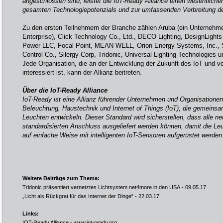
angeschlossen sind, leistet die IoT-Ready Alliance einen wesentliche
gesamten Technologiepotenzials und zur umfassenden Verbreitung de
Zu den ersten Teilnehmern der Branche zählen Aruba (ein Unternehm
Enterprise), Click Technology Co., Ltd., DECO Lighting, DesignLight
Power LLC, Focal Point, MEAN WELL, Orion Energy Systems, Inc., 
Control Co., Silergy Corp, Tridonic, Universal Lighting Technologies 
Jede Organisation, die an der Entwicklung der Zukunft des IoT und v
interessiert ist, kann der Allianz beitreten.
Über die IoT-Ready Alliance
IoT-Ready ist eine Allianz führender Unternehmen und Organisationen
Beleuchtung, Haustechnik und Internet of Things (IoT), die gemeinsa
Leuchten entwickeln. Dieser Standard wird sicherstellen, dass alle 
standardisierten Anschluss ausgeliefert werden können, damit die L
auf einfache Weise mit intelligenten IoT-Sensoren aufgerüstet werde
Weitere Beiträge zum Thema:
Tridonic präsentiert vernetztes Lichtsystem net4more in den USA
- 09.05.17
„Licht als Rückgrat für das Internet der Dinge“
- 22.03.17
Links:
IOT-Ready Alliance -
www.iot-ready.org