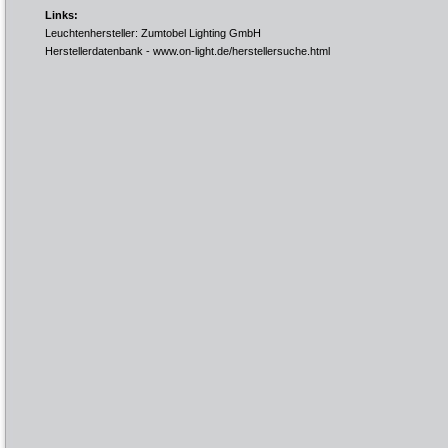
Links:
Leuchtenhersteller: Zumtobel Lighting GmbH
Herstellerdatenbank -
www.on-light.de/herstellersuche.html