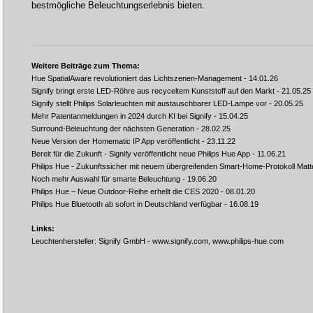
bestmögliche Beleuchtungserlebnis bieten.
Weitere Beiträge zum Thema:
Hue SpatialAware revolutioniert das Lichtszenen-Management
- 14.01.26
Signify bringt erste LED-Röhre aus recyceltem Kunststoff auf den Markt
- 21.05.25
Signify stellt Philips Solarleuchten mit austauschbarer LED-Lampe vor
- 20.05.25
Mehr Patentanmeldungen in 2024 durch KI bei Signify
- 15.04.25
Surround-Beleuchtung der nächsten Generation
- 28.02.25
Neue Version der Homematic IP App veröffentlicht
- 23.11.22
Bereit für die Zukunft - Signify veröffentlicht neue Philips Hue App
- 11.06.21
Philips Hue - Zukunftssicher mit neuem übergreifenden Smart-Home-Protokoll Matt
Noch mehr Auswahl für smarte Beleuchtung
- 19.06.20
Philips Hue – Neue Outdoor-Reihe erhellt die CES 2020
- 08.01.20
Philips Hue Bluetooth ab sofort in Deutschland verfügbar
- 16.08.19
Links:
Leuchtenhersteller: Signify GmbH -
www.signify.com
,
www.philips-hue.com