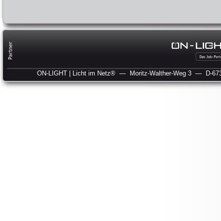
ON-LIGHT | Licht im Netz®
— Moritz-Walther-Weg 3
— D-673