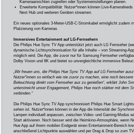
Kameraansichten zugreifen oder Systemeinstellungen planen.
• Erweiterte Kompatibilität: Nutzer*innen können Live-Kamerafeeds
Nest Hub und weiteren Geräten streamen.
Ein neues optionales 3-Meter-USB-C-Stromkabel ermöglicht zudem mehr
Platzierung von Kameras.
Immersives Entertainment auf LG-Fernsehern
Die Philips Hue Sync TV App unterstützt jetzt auch LG Fernseher (
dynamische Lichtsynchronisation für alle Inhalte – von Streaming-Ap
möglich wird. Die App, die zuvor nur für Samsung Fernseher verfügbar
Dolby Vision und 8K und bietet so unvergleichliche immersive Beleuc
„Wir freuen uns, die Philips Hue Sync TV App auf LG Fernseher aus
Nutzer*innen so einfach wie nie zuvor zu machen, eine noch bessere
Beleuchtung direkt vom Fernseher aus zu genießen“, erklärt John Smi
unterstreicht unser Engagement, Philips Hue noch stärker mit dem
verbinden.“
Die Philips Hue Sync TV App synchronisiert Philips Hue Smart Light
sehen ist. Nutzer*innen können in der App die Intensität der Synchroni
Lampen individuell anpassen, zwischen Video- und Gaming-Modus w
Start aktivieren. Noch besser wird die Heimkino-Atmosphäre, wenn Nu
Hue App auf ihrem mobilen Endgerät einen Entertainment-Bereich kre
anschließend Lichtpunkte auswählen und per Drag & Drop so zum TV 