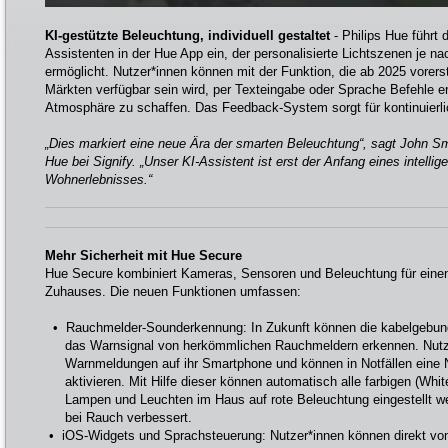
KI-gestützte Beleuchtung, individuell gestaltet
- Philips Hue führt 
Assistenten in der Hue App ein, der personalisierte Lichtszenen je n
ermöglicht. Nutzer*innen können mit der Funktion, die ab 2025 vorers
Märkten verfügbar sein wird, per Texteingabe oder Sprache Befehle er
Atmosphäre zu schaffen. Das Feedback-System sorgt für kontinuierl
„Dies markiert eine neue Ära der smarten Beleuchtung“, sagt John Sm
Hue bei Signify. „Unser KI-Assistent ist erst der Anfang eines intellige
Wohnerlebnisses.“
Mehr Sicherheit mit Hue Secure
Hue Secure kombiniert Kameras, Sensoren und Beleuchtung für eine
Zuhauses. Die neuen Funktionen umfassen:
• Rauchmelder-Sounderkennung: In Zukunft können die kabelgebu
das Warnsignal von herkömmlichen Rauchmeldern erkennen. Nutzer
Warnmeldungen auf ihr Smartphone und können in Notfällen eine N
aktivieren. Mit Hilfe dieser können automatisch alle farbigen (Whi
Lampen und Leuchten im Haus auf rote Beleuchtung eingestellt we
bei Rauch verbessert.
• iOS-Widgets und Sprachsteuerung: Nutzer*innen können direkt von