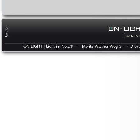
ON-LIGHT | Licht im Netz®
— Moritz-Walther-Weg 3
— D-673