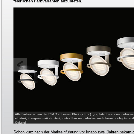
feierlichen Farbvarianten anzubieten.
Alle Farbvarianten der RIM R auf einen Blick (v.l.n.r.): graphitschwarz matt eloxie
eloxiert, titangrau matt eloxiert, tonicsilber matt eloxiert und chrom hochglänz
Ockert]
Schon kurz nach der Markteinführung vor knapp zwei Jahren bekam 