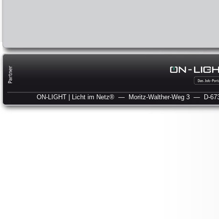
ON-LIGHT | Licht im Netz®
— Moritz-Walther-Weg 3
— D-673