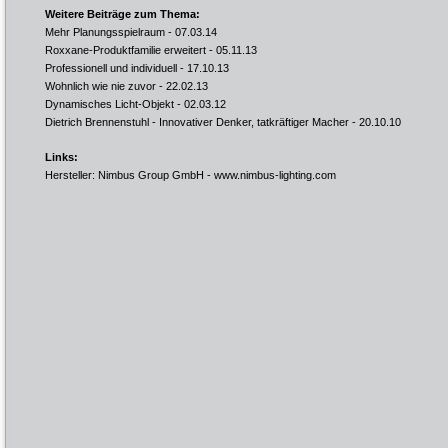
Weitere Beiträge zum Thema:
Mehr Planungsspielraum
- 07.03.14
Roxxane-Produktfamilie erweitert
- 05.11.13
Professionell und individuell
- 17.10.13
Wohnlich wie nie zuvor
- 22.02.13
Dynamisches Licht-Objekt
- 02.03.12
Dietrich Brennenstuhl - Innovativer Denker, tatkräftiger Macher
- 20.10.10
Links:
Hersteller: Nimbus Group GmbH -
www.nimbus-lighting.com