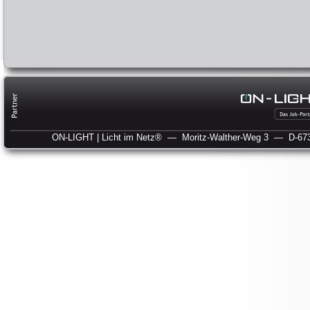
ON-LIGHT | Licht im Netz®
— Moritz-Walther-Weg 3
— D-673