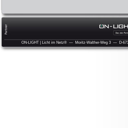
ON-LIGHT | Licht im Netz®
— Moritz-Walther-Weg 3
— D-673