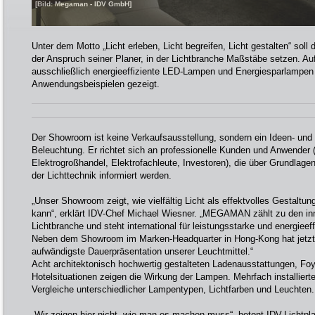
[Bild: Megaman - IDV GmbH]
Unter dem Motto „Licht erleben, Licht begreifen, Licht gestalten“ 
der Anspruch seiner Planer, in der Lichtbranche Maßstäbe setzen. A
ausschließlich energieeffiziente LED-Lampen und Energiesparlampen i
Anwendungsbeispielen gezeigt.
Der Showroom ist keine Verkaufsausstellung, sondern ein Ideen- und 
Beleuchtung. Er richtet sich an professionelle Kunden und Anwender (
Elektrogroßhandel, Elektrofachleute, Investoren), die über Grundlage
der Lichttechnik informiert werden.
„Unser Showroom zeigt, wie vielfältig Licht als effektvolles Gestaltu
kann“, erklärt IDV-Chef Michael Wiesner. „MEGAMAN zählt zu den in
Lichtbranche und steht international für leistungsstarke und energiee
Neben dem Showroom im Marken-Headquarter in Hong-Kong hat jetzt
aufwändigste Dauerpräsentation unserer Leuchtmittel.“
Acht architektonisch hochwertig gestalteten Ladenausstattungen, Fo
Hotelsituationen zeigen die Wirkung der Lampen. Mehrfach installiert
Vergleiche unterschiedlicher Lampentypen, Lichtfarben und Leuchten.
„Wir zeigen hier nicht, wie man es machen muss“, betont IDV-Lichtpl