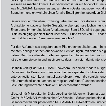
wie man es machen könnte. Der Showroom ist er ein Angebot zu neue
was MEGAMAN Lampen leisten, wir stellen Gestaltungsideen vor, disk
Besuchern und entwickeln einen für alle Beteiligten konstruktiven Dial
Bereits vor der offiziellen Eröffnung habe man mit Investoren aus der 
Architekten engagierte, heiße Gespräche über optimale Lichtwirkung 
Ende stand immer eine klare Anerkennung: Eure LEDs sind supergut, d
Diskussion ging gar nicht mehr über das Für und Wider von LED oder
die Effekte, die der Planer realisieren möchte.“
Für den Aufbruch aus eingefahrenem Planerdenken plädiert auch Innen
meisten Kollegen setzen auf bewährte Lichtlösungen, mit denen sie 
haben. Der Blick über den Tellerrand gelingt im Tagesgeschäft kaum.
ist so enorm vielseitig und inspirierend, dass man sich damit intensive
Deshalb verfügt der MEGAMAN Showroom über einen modern ausgest
Personen. Die Praxis zur Theorie wird in der separaten Lichtwerkstatt 
unterschiedlichsten Leuchtmittel ausprobieren. Auch die vergleiche
mit unterschiedlichen Lampen ist möglich. Auf einer Präsentationsflä
Beleuchtungskonzepte entwickelt und demonstriert werden.
„Speziell für Mitarbeiter im Elektrogroßhandel bieten wir Seminare zur
Grefer, MEGAMAN Vertriebsleiter Großhandel. „Schwerpunkte sind di
Besonderheiten der patentierten MEGAMAN LED-Reflektoren und der