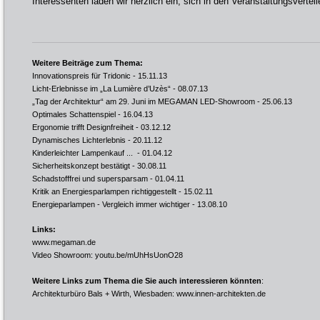
Interessenten laden wir herzlich ein, sich in den Veranstaltungsverte
Weitere Beiträge zum Thema:
Innovationspreis für Tridonic
- 15.11.13
Licht-Erlebnisse im „La Lumière d’Uzès“
- 08.07.13
„Tag der Architektur“ am 29. Juni im MEGAMAN LED-Showroom
- 25.06.13
Optimales Schattenspiel
- 16.04.13
Ergonomie trifft Designfreiheit
- 03.12.12
Dynamisches Lichterlebnis
- 20.11.12
Kinderleichter Lampenkauf ...
- 01.04.12
Sicherheitskonzept bestätigt
- 30.08.11
Schadstofffrei und supersparsam
- 01.04.11
Kritik an Energiesparlampen richtiggestellt
- 15.02.11
Energieparlampen - Vergleich immer wichtiger
- 13.08.10
Links:
www.megaman.de
Video Showroom:
youtu.be/mUhHsUonO28
Weitere Links zum Thema die Sie auch interessieren könnten
:
Architekturbüro Bals + Wirth, Wiesbaden:
www.innen-architekten.de