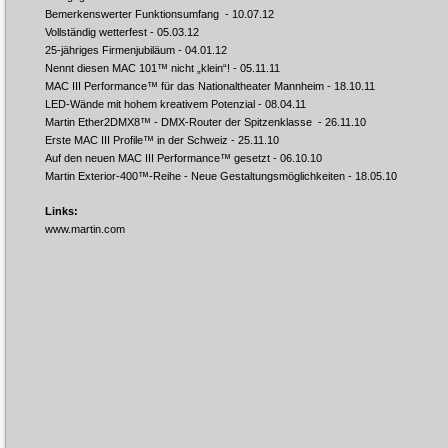
Bemerkenswerter Funktionsumfang
- 10.07.12
Vollständig wetterfest
- 05.03.12
25-jähriges Firmenjubiläum
- 04.01.12
Nennt diesen MAC 101™ nicht „klein“!
- 05.11.11
MAC III Performance™ für das Nationaltheater Mannheim
- 18.10.11
LED-Wände mit hohem kreativem Potenzial
- 08.04.11
Martin Ether2DMX8™ - DMX-Router der Spitzenklasse
- 26.11.10
Erste MAC III Profile™ in der Schweiz
- 25.11.10
Auf den neuen MAC III Performance™ gesetzt
- 06.10.10
Martin Exterior-400™-Reihe - Neue Gestaltungsmöglichkeiten
- 18.05.10
Links:
www.martin.com