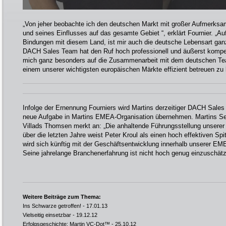
„Von jeher beobachte ich den deutschen Markt mit großer Aufmerksam
und seines Einflusses auf das gesamte Gebiet “, erklärt Fournier. „A
Bindungen mit diesem Land, ist mir auch die deutsche Lebensart gan
DACH Sales Team hat den Ruf hoch professionell und äußerst kompet
mich ganz besonders auf die Zusammenarbeit mit dem deutschen Te
einem unserer wichtigsten europäischen Märkte effizient betreuen zu
Infolge der Ernennung Fourniers wird Martins derzeitiger DACH Sales
neue Aufgabe in Martins EMEA-Organisation übernehmen. Martins Se
Villads Thomsen merkt an: „Die anhaltende Führungsstellung unsere
über die letzten Jahre weist Peter Kroul als einen hoch effektiven S
wird sich künftig mit der Geschäftsentwicklung innerhalb unserer EM
Seine jahrelange Branchenerfahrung ist nicht hoch genug einzuschätz
Weitere Beiträge zum Thema:
Ins Schwarze getroffen!
- 17.01.13
Vielseitig einsetzbar
- 19.12.12
Erfolgsgeschichte: Martin VC-Dot™
- 25.10.12