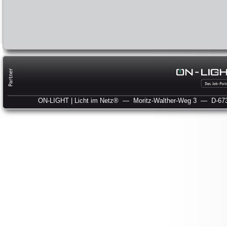
ON-LIGHT | Licht im Netz®
— Moritz-Walther-Weg 3
— D-673