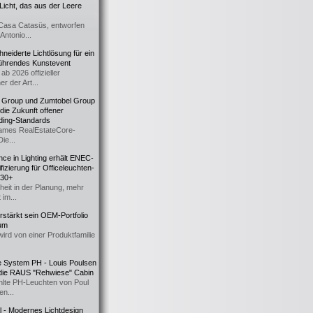
icht, das aus der Leere
Casa Catasüs, entworfen
Antonio...
eiderte Lichtlösung für ein
führendes Kunstevent
ab 2026 offizieller
er der Art...
t Group und Zumtobel Group
 die Zukunft offener
ding-Standards
mes RealEstateCore-
Die...
ce in Lighting erhält ENEC-
fizierung für Officeleuchten-
730+
heit in der Planung, mehr
 im...
erstärkt sein OEM-Portfolio
ium
wird von einer Produktfamilie
e System PH - Louis Poulsen
 die RAUS "Rehwiese" Cabin
lte PH-Leuchten von Poul
n...
al - Modernes Lichtdesign