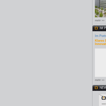
mehr >>
IM 
Im Portr
Klares 
Innovat
mehr >>
NEW