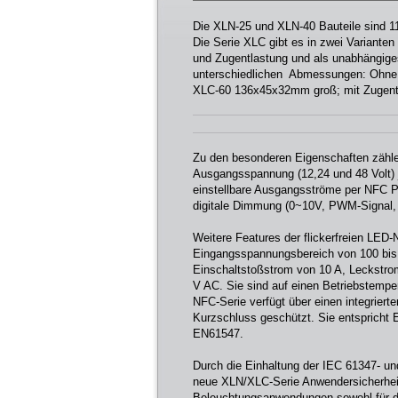
Die XLN-25 und XLN-40 Bauteile sind 
Die Serie XLC gibt es in zwei Varianten
und Zugentlastung und als unabhängiges
unterschiedlichen Abmessungen: Ohn
XLC-60 136x45x32mm groß; mit Zugentl
Zu den besonderen Eigenschaften zähle
Ausgangsspannung (12,24 und 48 Volt) je
einstellbare Ausgangsströme per NFC P
digitale Dimmung (0~10V, PWM-Signal
Weitere Features der flickerfreien LED-N
Eingangsspannungsbereich von 100 bis 
Einschaltstoßstrom von 10 A, Leckstro
V AC. Sie sind auf einen Betriebstempe
NFC-Serie verfügt über einen integrier
Kurzschluss geschützt. Sie entsprich
EN61547.
Durch die Einhaltung der IEC 61347- un
neue XLN/XLC-Serie Anwendersicherheit 
Beleuchtungsanwendungen sowohl für d