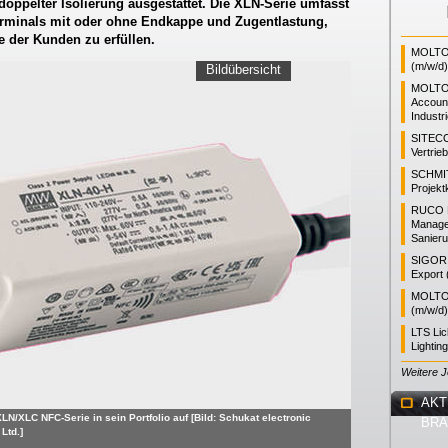
doppelter Isolierung ausgestattet. Die XLN-Serie umfasst
erminals mit oder ohne Endkappe und Zugentlastung,
e der Kunden zu erfüllen.
MOLTO 
(m/w/d)
Bildübersicht
MOLTO
Accoun
Industr
SITEC
Vertrie
SCHMI
Projekt
RUCO L
Manager
Sanieru
SIGOR L
Export 
MOLTO 
(m/w/d)
LTS Li
Lightin
Weitere 
AKT
LN/XLC NFC-Serie in sein Portfolio auf [Bild: Schukat electronic
BR
Ltd.]