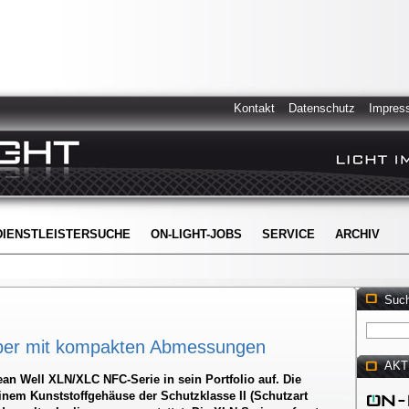
Kontakt
Datenschutz
Impres
DIENSTLEISTERSUCHE
ON-LIGHT-JOBS
SERVICE
ARCHIV
Suc
ber mit kompakten Abmessungen
AKT
an Well XLN/XLC NFC-Serie in sein Portfolio auf. Die
inem Kunststoffgehäuse der Schutzklasse II (Schutzart