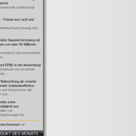
 Barock
entwickelt Lichtkonzept
- Poesie aus Licht und
urbeleuchtung bewegt sich
ärkt Standort Arnsberg mit
onen von über 80 Millionen
nvestiert in den kommenden
n...
d EPBD in der Anwendung
e Gebäude mit vernetzter
ng -...
 Beleuchtung als smarter
 mehr Gebäudeeffizienz
 und Infrastruktur die
n von...
itet seine
tätigkeit aus
eller von
ngslösungen für...
Branchennews >>
DUKT DES MONATS