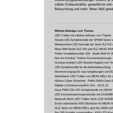
zählen Einbaustrahler, gewerbliche und 
Beleuchtung und mehr. Mean Well gewähr
Weitere Beiträge zum Thema:
LED-Treiber mit Lifetime Indicator von Tridonic
Smarte LED-Schaltnetzteile der SPWM-Serien 
Miniaturisierte LED-Netzteile der Serie SLCV-E 
Mean Well Serien XLC-KN und XLC-MA für KNX-
Finder-Installationsrelais 20A - Ideale Wahl fü
Neu bei Schukat: Tridonic Konstantspannungs-
Schukat erweitert LED-Netzteil-Angebot von 
LED-Schaltnetzteile für die Außenbeleuchtung
-
Stromversorgung für raue Umgebungen und 5G
Steuerbarer LED-Treiber von MEAN WELL für d
Höhere Cyber-Sicherheit - PWM-200KN Data-
Digitale Lichtsteuerung All-in-One
- 26.01.22
Neue PWM-200 LED-Schaltnetzeile von MEAN
LED-Konstantspannungsnetzteile mit CASAMB
Bluetooth Mesh LED-Treiber Serie LCM-40/
Erster autorisierter KNX-Distributor für MEAN
XLG-Serie von MEAN WELL jetzt bis 240W ver
Per DIP-Schalter voreinstellbar - KNX-LED-K