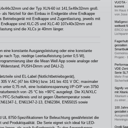
VUOTA - L
kommt
114x44x32mm und der Typ XLN-60 ist 141,5x49x32mm groß.
Im Haus 
 - als Netzteil für den Einbau in Endgeräte ohne Endkappe
von Jose 
 Betriebsgerät mit Endkappe und Zugentlastung, jeweils mit
Maßgeschn
e Endkappe sind XLC-25 und XLC-40 107x40x32mm und
weltweit 
astung sind die XLCs je 40mm länger.
ERCO ist 
Lichtpartn
Fagerhul
gestalten
Smartbuil
n eine konstante Ausgangsleistung oder eine konstante
Gemeinsa
 nach Typ, niedrige Leerlaufleistung (unter 0,5 W),
Projekt - 
rogrammierung über die Mean Well App sowie analoge oder
Performan
, Widerstand, PUSH-Dimm und DALI-2).
VDE-Zerti
Serie SL
etzteile sind EL-Label (Notlichtbetriebsgerät),
Mehr Frei
Sicherheit
305 V AC (47 bis 63Hz) bzw. 141 bis 431 V DC; maximaler
m unter 0,75 mA, eine Isolationsspannung I/P-O/P von 3750
Signify v
raturbereich von -25 °C bis +90°C ausgelegt. Die XLN/XLC
mit Xitan
Xitanium 
ten PFC-Schaltkreis und ist gegen Übertemperatur sowie
zu einer...
t EN61347-1, EN61347-2-13, EN62384, EN55015 sowie
100 Jahr
gestaltet
Ausgewäh
d UL 8750-Spezifikationen für Beleuchtung gewährleistet die
Henningse
und Produktqualität. Die Serie eignet sich ideal für LED-
Orelli Sa
en Innen- als auch Außenbereich. Zu den Anwendungen