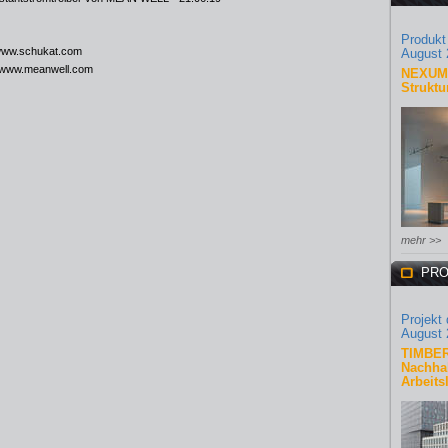
Produkt
ww.schukat.com
August 
www.meanwell.com
NEXUM 
Struktu
mehr >>
PRO
Projekt
August 
TIMBER
Nachhal
Arbeits