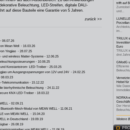
trifft auf
dekorative Beleuchtung, LED-Streifen, digitale DALI-
Zumtobel 
t auf diese Bauteile eine Garantie von 5 Jahren.
und...
zurück >>
LUNELLE 
Porzellan
Architekt
im...
TRILUX st
- 06.07.26
Investiti
von Mean Well
- 16.03.26
Euro
TRILUX i
von Yingjiao
- 28.07.25
drei Jahre
 und wireless Matter-Systeme
- 12.06.25
r Beleuchtungssteuerungen
- 10.06.25
GModG un
Effizient
 und Konstantstrom- LED-Treiber
- 25.03.25
Beleuchtu
Yingjiao um Ausgangsspannungen von 12V und 24V
- 24.02.25
 08.03.23
Vernetzte
Hebel für
-Telekommunikation
- 15.12.22
Wie Daten
ie biorhythmische Beleuchtung
- 24.11.22
Immobilie
Secure KNX-LED-Treiber
- 18.03.22
NORKA we
Geschäfts
 WELL
- 02.09.21
Der Herst
I Bluetooth-Mesh-Modul von MEAN WELL
- 11.06.21
Beleuchtu
60BLE von MEAN WELL
- 15.04.20
 WELL in Deutschland
- 19.09.19
Weitere 
fügbar
- 26.08.19
PRO
onstantstromtreiber von MEAN WELL
- 21.06.19