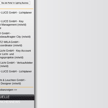
LUCE GmbH - Lichtplaner
 LUCE GmbH - Key
t Management (m/w/d)
ie
O GmbH -
bsbeauftragter City (m/w/d)
TZ-WILA GmbH -
koordinator (m/w/d)
icht GmbH - Key Account
 Licht- und
ngsprojekte (m/w/d)
icht GmbH - Verkaufsleiter
(m/w/d)
LUCE GmbH - Lichtplaner
cht & Leuchten GmbH -
g Designer (m/w/d)
Jobanzeigen >>
UELLE
ANCHENNEWS