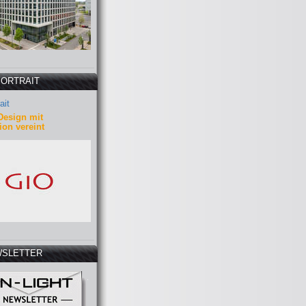
PORTRAIT
ait
Design mit
ion vereint
SLETTER