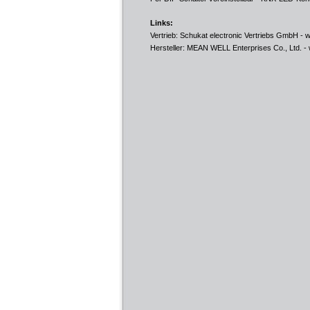
Links:
Vertrieb: Schukat electronic Vertriebs GmbH -
w
Hersteller: MEAN WELL Enterprises Co., Ltd. -