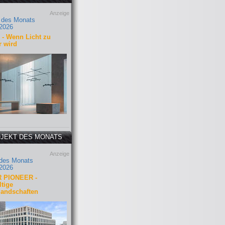
Anzeige
 des Monats
2026
- Wenn Licht zu
r wird
JEKT DES MONATS
Anzeige
 des Monats
2026
 PIONEER -
tige
landschaften