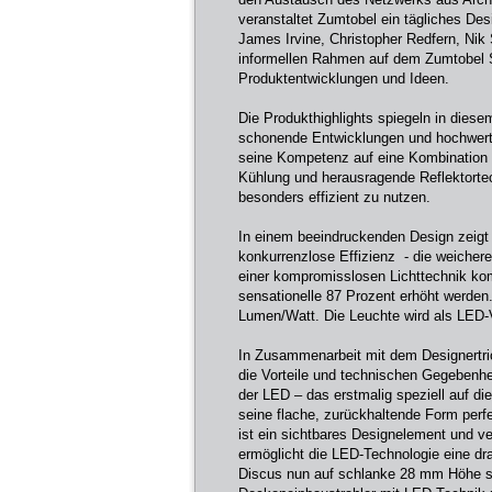
veranstaltet Zumtobel ein tägliches De
James Irvine, Christopher Redfern, Nik
informellen Rahmen auf dem Zumtobel S
Produktentwicklungen und Ideen.
Die Produkthighlights spiegeln in diese
schonende Entwicklungen und hochwerti
seine Kompetenz auf eine Kombination 
Kühlung und herausragende Reflektorte
besonders effizient zu nutzen.
In einem beeindruckenden Design zeigt 
konkurrenzlose Effizienz - die weiche
einer kompromisslosen Lichttechnik ko
sensationelle 87 Prozent erhöht werden
Lumen/Watt. Die Leuchte wird als LED-
In Zusammenarbeit mit dem Designertri
die Vorteile und technischen Gegebenhe
der LED – das erstmalig speziell auf di
seine flache, zurückhaltende Form perfe
ist ein sichtbares Designelement und ve
ermöglicht die LED-Technologie eine d
Discus nun auf schlanke 28 mm Höhe sc