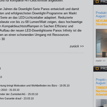
und für kompakte HIT-Leuchtmittel angeboten.
PRO
n Jahren die Downlight-Serie Panos entwickelt und damit
Produkt
gsten und erfolgreichsten Downlight-Programme am Markt
August 
Serie an das LED-Lichtzeitalter adaptiert. Reduzierte
NEXUM 
sbeute von bis zu 68 Lumen/Watt zeigen, dass hochwertige
Struktu
n Kompaktleuchtstofflampen in Sachen Effizienz und
e Aufbau der neuen LED-Downlightserie Panos Infinity ist die
ngen an einen schonenden Umgang mit Ressourcen.
B 30
zurück >>
mehr >>
PRO
1
10
Projekt
August 
tung bringt Motivation und Wohlbefinden ins Büro
- 19.05.10
TIMBER
e 2010
- 31.03.10
Nachhal
ender der Zumtobel AG
- 25.03.10
Arbeits
ahre Garantie drauf
- 23.03.10