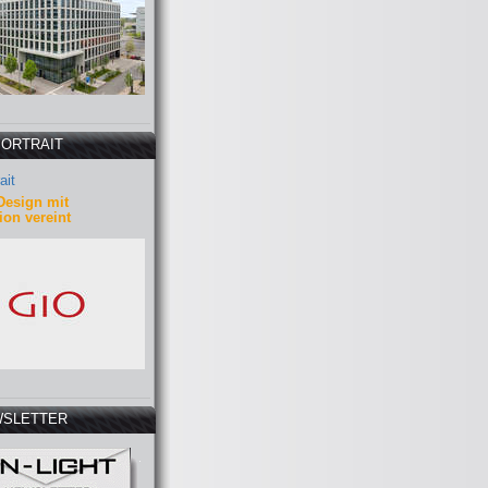
PORTRAIT
ait
Design mit
ion vereint
SLETTER