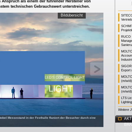
 Anspruch als einem der führender Hersteller von
hstem technischen Gebrauchswert unterstreichen.
Bildübersicht
SITEC
Vertrie
SCHMI
Projekt
RUCO L
Manager
Sanieru
MOLTO
Accoun
Industr
SIGOR L
Export 
MOLTO 
(m/w/d)
MOLTO 
(m/w/d)
LTS Li
Lightin
Weitere 
bel Messestand in der Festhalle flaniert der Besucher durch eine
AKT
BR