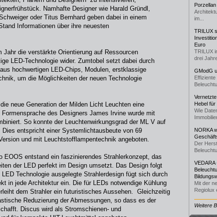
Porzellan
signerfrühstück. Namhafte Designer wie Harald Gründl,
Architekt
 Schweiger oder Titus Bernhard geben dabei in einem
im...
tand Informationen über ihre neuesten
TRILUX st
Investiti
Euro
m Jahr die verstärkte Orientierung auf Ressourcen
TRILUX i
drei Jahre
ge LED-Technologie wider. Zumtobel setzt dabei durch
aus hochwertigen LED-Chips, Modulen, erstklassige
GModG un
chnik, um die Möglichkeiten der neuen Technologie
Effizient
Beleuchtu
Vernetzte
die neue Generation der Milden Licht Leuchten eine
Hebel für
Wie Daten
re Formensprache des Designers James Irvine wurde mit
Immobilie
mbiniert. So konnte der Leuchtenwirkungsgrad der ML V auf
. Dies entspricht einer Systemlichtausbeute von 69
NORKA we
Geschäfts
Version und mit Leuchtstofflampentechnik angeboten.
Der Herst
Beleuchtu
o EOOS entstand ein faszinierendes Strahlerkonzept, das
VEDARA -
iten der LED perfekt im Design umsetzt. Das Design folgt
Beleuchtu
e LED Technologie ausgelegte Strahlerdesign fügt sich durch
Bildungsw
kt in jede Architektur ein. Die für LEDs notwendige Kühlung
Mit der n
Regiolux e
rleiht dem Strahler ein futuristisches Aussehen. Gleichzeitig
rastische Reduzierung der Abmessungen, so dass es der
Weitere 
hafft. Discus wird als Stromschienen- und