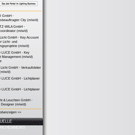
O GmbH -
bsbeauftragter City (m/w/d)
TZ-WILA GmbH -
koordinator (m/w/d)
icht GmbH - Key Account
 Licht- und
ngsprojekte (m/w/d)
 LUCE GmbH - Key
t Management (m/w/d)
ie
icht GmbH - Verkaufsleiter
(m/w/d)
LUCE GmbH - Lichtplaner
LUCE GmbH - Lichtplaner
cht & Leuchten GmbH -
g Designer (m/w/d)
Jobanzeigen >>
UELLE
ANCHENNEWS