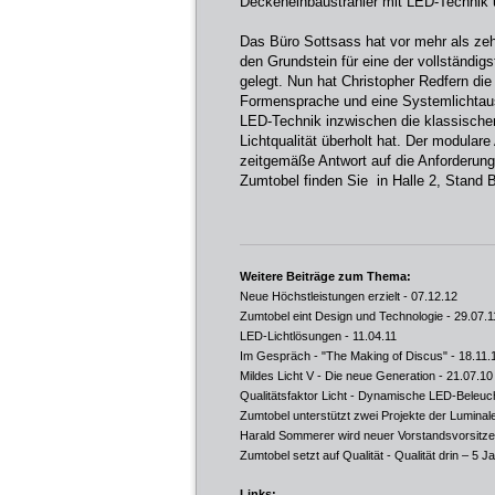
Deckeneinbaustrahler mit LED-Technik 
Das Büro Sottsass hat vor mehr als zeh
den Grundstein für eine der vollständi
gelegt. Nun hat Christopher Redfern die 
Formensprache und eine Systemlichtau
LED-Technik inzwischen die klassische
Lichtqualität überholt hat. Der modular
zeitgemäße Antwort auf die Anforderu
Zumtobel finden Sie in Halle 2, Stand 
Weitere Beiträge zum Thema:
Neue Höchstleistungen erzielt
- 07.12.12
Zumtobel eint Design und Technologie
- 29.07.1
LED-Lichtlösungen
- 11.04.11
Im Gespräch - "The Making of Discus"
- 18.11.
Mildes Licht V - Die neue Generation
- 21.07.10
Qualitätsfaktor Licht - Dynamische LED-Beleuch
Zumtobel unterstützt zwei Projekte der Luminal
Harald Sommerer wird neuer Vorstandsvorsitz
Zumtobel setzt auf Qualität - Qualität drin – 5 J
Links: