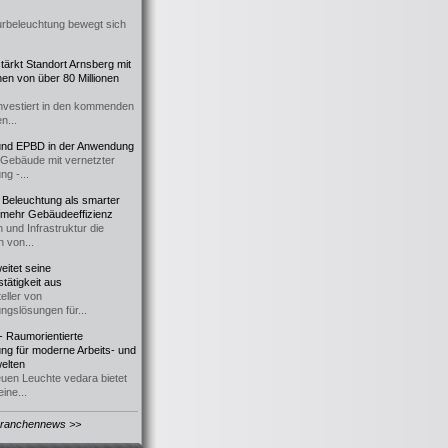
urbeleuchtung bewegt sich
ärkt Standort Arnsberg mit
onen von über 80 Millionen
nvestiert in den kommenden
n...
d EPBD in der Anwendung
e Gebäude mit vernetzter
ng -...
 Beleuchtung als smarter
 mehr Gebäudeeffizienz
 und Infrastruktur die
n von...
itet seine
tätigkeit aus
eller von
ngslösungen für...
 Raumorientierte
ng für moderne Arbeits- und
elten
euen Leuchte vedara bietet
ine...
Branchennews >>