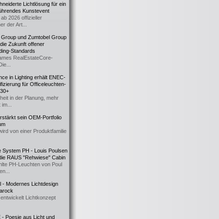
eiderte Lichtlösung für ein
führendes Kunstevent
ab 2026 offizieller
er der Art...
t Group und Zumtobel Group
 die Zukunft offener
ding-Standards
mes RealEstateCore-
Die...
ce in Lighting erhält ENEC-
fizierung für Officeleuchten-
730+
heit in der Planung, mehr
 im...
erstärkt sein OEM-Portfolio
ium
wird von einer Produktfamilie
e System PH - Louis Poulsen
 die RAUS "Rehwiese" Cabin
lte PH-Leuchten von Poul
n...
al - Modernes Lichtdesign
 Barock
entwickelt Lichtkonzept
- Poesie aus Licht und