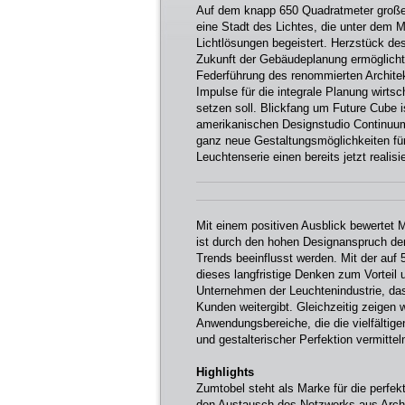
Auf dem knapp 650 Quadratmeter großen
eine Stadt des Lichtes, die unter dem M
Lichtlösungen begeistert. Herzstück des
Zukunft der Gebäudeplanung ermöglicht.
Federführung des renommierten Architek
Impulse für die integrale Planung wirts
setzen soll. Blickfang um Future Cube 
amerikanischen Designstudio Continuum.
ganz neue Gestaltungsmöglichkeiten fü
Leuchtenserie einen bereits jetzt realis
Mit einem positiven Ausblick bewertet
ist durch den hohen Designanspruch der 
Trends beeinflusst werden. Mit der auf 
dieses langfristige Denken zum Vorteil 
Unternehmen der Leuchtenindustrie, das
Kunden weitergibt. Gleichzeitig zeigen 
Anwendungsbereiche, die die vielfältige
und gestalterischer Perfektion vermitteln
Highlights
Zumtobel steht als Marke für die perfe
den Austausch des Netzwerks aus Archi