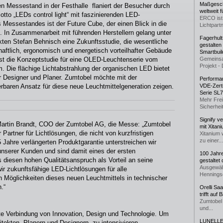
Maßgeschn
 Messestand in der Festhalle flaniert der Besucher durch
weltweit 
otto „LEDs control light“ mit faszinierenden LED-
ERCO ist 
 Messestandes ist der Future Cube, der einen Blick in die
Lichtpartn
 In Zusammenarbeit mit führenden Herstellern gelang unter
Fagerhul
ten Stefan Behnisch eine Zukunftsstudie, die wesentliche
gestalten
chaftlich, ergonomisch und energetisch vorteilhafter Gebäude
Smartbuil
ist die Konzeptstudie für eine OLED-Leuchtenserie vom
Gemeinsa
Projekt - 
 Die flächige Lichtabstrahlung der organischen LED bietet
r Designer und Planer. Zumtobel möchte mit der
Performan
ierbaren Ansatz für diese neue Leuchtmittelgeneration zeigen.
VDE-Zerti
Serie SL
Mehr Frei
Sicherheit
Signify v
 Martin Brandt, COO der Zumtobel AG, die Messe: „Zumtobel
mit Xitan
Partner für Lichtlösungen, die nicht von kurzfristigen
Xitanium 
zu einer...
5 Jahre verlängerten Produktgarantie unterstreichen wir
unserer Kunden und sind damit eines der ersten
100 Jahr
 diesen hohen Qualitätsanspruch als Vorteil an seine
gestaltet
Ausgewäh
wir zukunftsfähige LED-Lichtlösungen für alle
Henningse
n Möglichkeiten dieses neuen Leuchtmittels in technischer
.“
Orelli Sa
trifft auf
Zumtobel 
und...
kte Verbindung von Innovation, Design und Technologie. Um
LUNELLE 
tekten, Planern und Designern zu intensivieren,