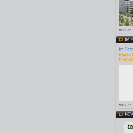
mehr >>
IM 
Im Portr
Klares 
Innovat
mehr >>
NEW